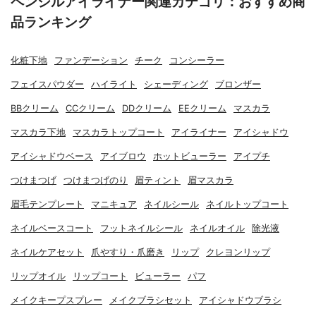
ペンシルアイライナー関連カテゴリ：おすすめ商
品ランキング
化粧下地
ファンデーション
チーク
コンシーラー
フェイスパウダー
ハイライト
シェーディング
ブロンザー
BBクリーム
CCクリーム
DDクリーム
EEクリーム
マスカラ
マスカラ下地
マスカラトップコート
アイライナー
アイシャドウ
アイシャドウベース
アイブロウ
ホットビューラー
アイプチ
つけまつげ
つけまつげのり
眉ティント
眉マスカラ
眉毛テンプレート
マニキュア
ネイルシール
ネイルトップコート
ネイルベースコート
フットネイルシール
ネイルオイル
除光液
ネイルケアセット
爪やすり・爪磨き
リップ
クレヨンリップ
リップオイル
リップコート
ビューラー
パフ
メイクキープスプレー
メイクブラシセット
アイシャドウブラシ