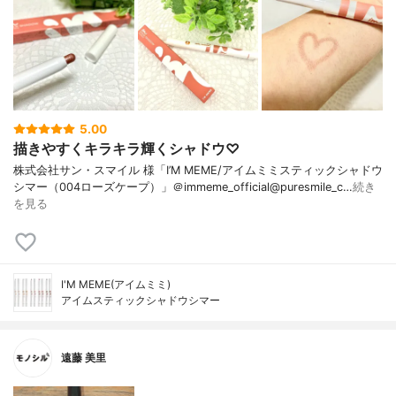
5.00
描きやすくキラキラ輝くシャドウ♡
株式会社サン・スマイル 様「I’M MEME/アイムミミスティックシャドウ
シマー（004ローズケープ）」＠immeme_official@puresmile_c…
続き
を見る
I'M MEME(アイムミミ)
アイムスティックシャドウシマー
遠藤 美里