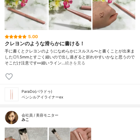
5.00
クレヨンのような滑らかに書ける！
手に書くとクレヨンのようになめらかにスルスル〜と書くことが出来ま
した◎1.5mmとすごく細いので出し過ぎると折れやすいかなと思うので
そこだけ注意です👀細いライン…
続きを見る
ParaDo(パラドゥ)
ペンシルアイライナーex
会社員 / 美容モニター
みこ