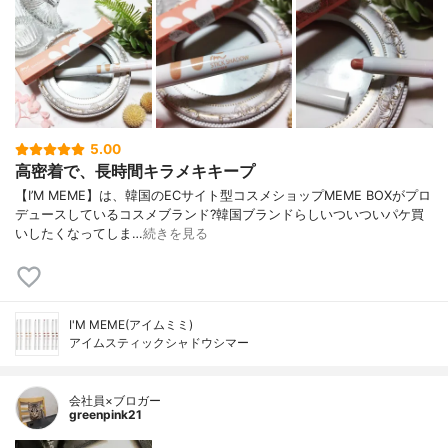
5.00
高密着で、長時間キラメキキープ
【I’M MEME】は、韓国のECサイト型コスメショップMEME BOXがプロ
デュースしているコスメブランド?韓国ブランドらしいついついパケ買
いしたくなってしま…
続きを見る
I'M MEME(アイムミミ)
アイムスティックシャドウシマー
会社員×ブロガー
greenpink21