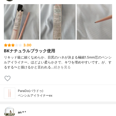
3.00
BKナチュラルブラック使用
リキッド級に細くなめらか、目尻のハネが決まる極細1.5mm芯のペンシ
ルアイライナー。ほどよい柔らかさで、キワを埋めやすいです。が、す
るする〜と描けるかと言われる…
続きを見る
ParaDo(パラドゥ)
ペンシルアイライナーex
an＊°