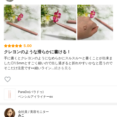
5.00
クレヨンのような滑らかに書ける！
手に書くとクレヨンのようになめらかにスルスル〜と書くことが出来ま
した◎1.5mmとすごく細いので出し過ぎると折れやすいかなと思うので
そこだけ注意です👀細いライン…
続きを見る
ParaDo(パラドゥ)
ペンシルアイライナーex
会社員 / 美容モニター
みこ