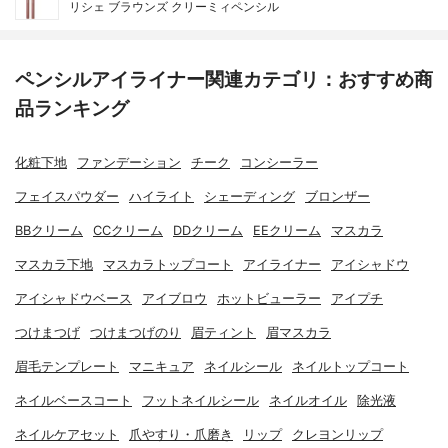
リシェ ブラウンズ クリーミィペンシル
ペンシルアイライナー関連カテゴリ：おすすめ商
品ランキング
化粧下地
ファンデーション
チーク
コンシーラー
フェイスパウダー
ハイライト
シェーディング
ブロンザー
BBクリーム
CCクリーム
DDクリーム
EEクリーム
マスカラ
マスカラ下地
マスカラトップコート
アイライナー
アイシャドウ
アイシャドウベース
アイブロウ
ホットビューラー
アイプチ
つけまつげ
つけまつげのり
眉ティント
眉マスカラ
眉毛テンプレート
マニキュア
ネイルシール
ネイルトップコート
ネイルベースコート
フットネイルシール
ネイルオイル
除光液
ネイルケアセット
爪やすり・爪磨き
リップ
クレヨンリップ