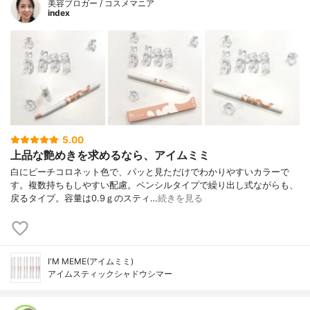
美容ブロガー / コスメマニア
index
5.00
上品な艶めきを求めるなら、アイムミミ
白にピーチコロネット色で、パッと見ただけでわかりやすいカラーで
す。複数持ちもしやすい配慮。ペンシルタイプで繰り出し式ながらも、
戻るタイプ。容量は0.9ｇのスティ…
続きを見る
I'M MEME(アイムミミ)
アイムスティックシャドウシマー