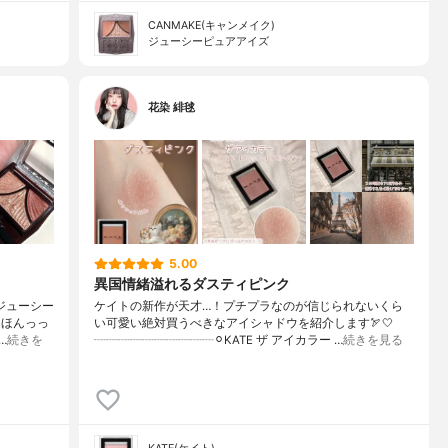
CANMAKE(キャンメイク)
ジューシーピュアアイズ
花染 緋毬
5.00
異国情緒溢れるダスティピンク
ジューシー
ケイトの新作が天才…！プチプラなのが信じられないくら
込ほんっっ
い可愛い絶対買うべきなアイシャドウを紹介します🏹🤍
…
続きを
┈┈┈┈┈┈┈┈┈┈⚪︎KATE ザ アイカラー …
続きを見る