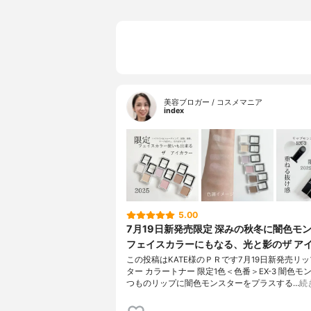
美容ブロガー / コスメマニア
index
5.00
7月19日新発売限定 深みの秋冬に闇色モ
フェイスカラーにもなる、光と影のザ ア
この投稿はKATE様のＰＲです7月19日新発売リ
ター カラートナー 限定1色＜色番＞EX-3 闇色モ
つものリップに闇色モンスターをプラスする…
続