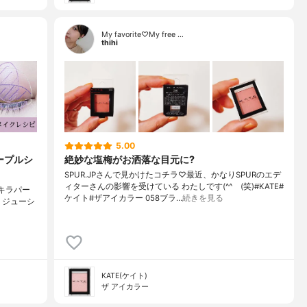
My favorite♡My free …
thihi
5.00
ープルシ
絶妙な塩梅がお洒落な目元に?
SPUR.JPさんで見かけたコチラ♡最近、かなりSPURのエデ
ィターさんの影響を受けている わたしです(^^ゞ(笑)#KATE#
キラパー
ケイト#ザアイカラー 058ブラ…
続きを見る
AKE ジューシ
KATE(ケイト)
ザ アイカラー