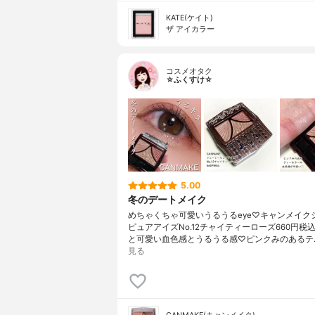
KATE(ケイト)
ザ アイカラー
コスメオタク
☆ふくすけ☆
5.00
冬のデートメイク
めちゃくちゃ可愛いうるうるeye♡キャンメイク
ピュアアイズNo.12チャイティーローズ660円税
と可愛い血色感とうるうる感♡ピンクみのあるテ
見る