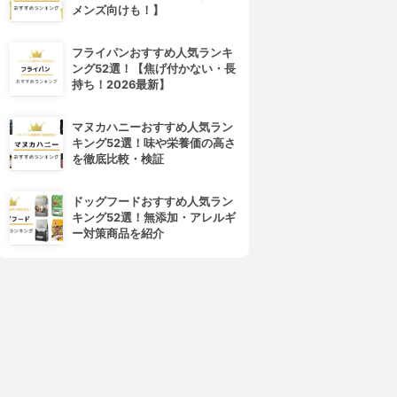
メンズ向けも！】
4位
5位
フライパンおすすめ人気ランキ
ング52選！【焦げ付かない・長
持ち！2026最新】
マヌカハニーおすすめ人気ラン
キング52選！味や栄養価の高さ
を徹底比較・検証
ドッグフードおすすめ人気ラン
キング52選！無添加・アレルギ
DECORTÉ(コスメデコルテ)
SUQQU(スック)
ー対策商品を紹介
アイグロウ ジェム スキンシャ
デザイニング カラー アイズ
ドウ
3.97
(55)
¥7,480
3.97
(72)
¥2,970