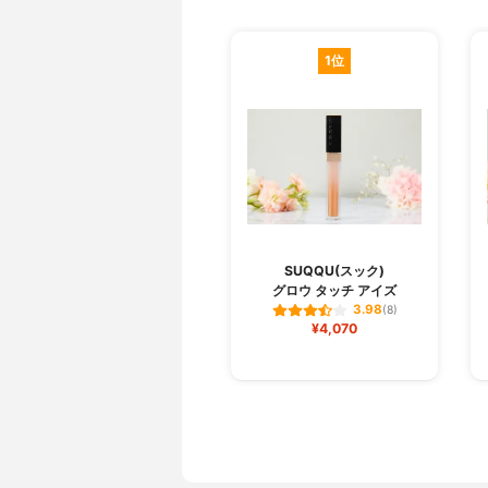
1位
SUQQU(スック)
グロウ タッチ アイズ
3.98
(8)
¥4,070