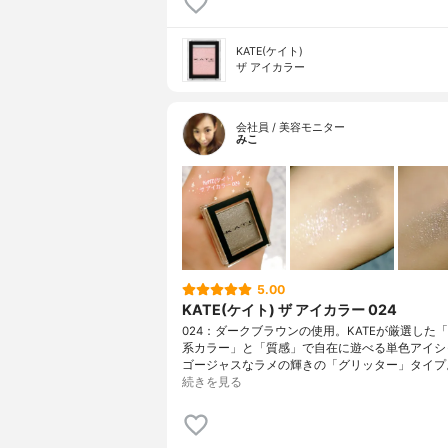
KATE(ケイト)
ザ アイカラー
会社員 / 美容モニター
みこ
5.00
KATE(ケイト) ザ アイカラー 024
024：ダークブラウンの使用。KATEが厳選した
系カラー」と「質感」で自在に遊べる単色アイシ
ゴージャスなラメの輝きの「グリッター」タイプ
続きを見る