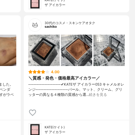
KATE(ケイト)
ザ アイカラー
30代のコスメ・スキンケアオタク
sachiko
4.00
＼質感・発色・価格最高アイカラー／
ました。
────────────✔︎KATEザ アイカラー053 キャメルオレ
ベンダ
ンジ────────────パール、マット、クリーム、グリ
すがラベ
ッターの異なる４種類の質感から選…
続きを見る
KATE(ケイト)
ザ アイカラー