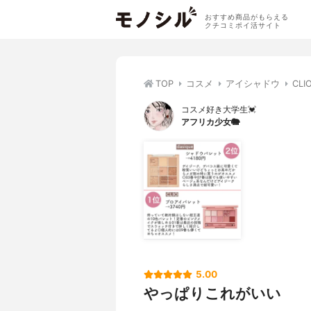
おすすめ商品がもらえる
クチコミポイ活サイト
TOP
コスメ
アイシャドウ
CL
コスメ好き大学生💓
アフリカ少女🐘
5.00
やっぱりこれがいい