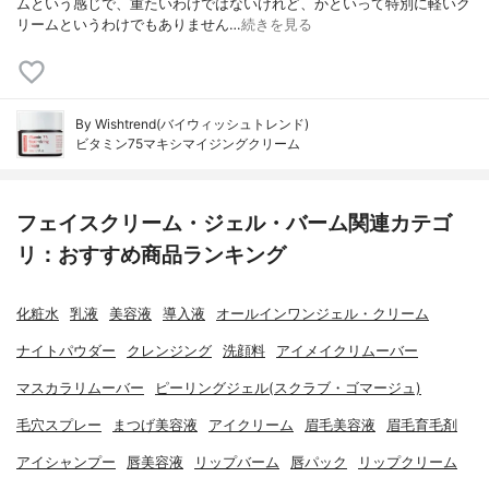
ムという感じで、重たいわけではないけれど、かといって特別に軽いク
リームというわけでもありません…
続きを見る
By Wishtrend(バイウィッシュトレンド)
ビタミン75マキシマイジングクリーム
フェイスクリーム・ジェル・バーム関連カテゴ
リ：おすすめ商品ランキング
化粧水
乳液
美容液
導入液
オールインワンジェル・クリーム
ナイトパウダー
クレンジング
洗顔料
アイメイクリムーバー
マスカラリムーバー
ピーリングジェル(スクラブ・ゴマージュ)
毛穴スプレー
まつげ美容液
アイクリーム
眉毛美容液
眉毛育毛剤
アイシャンプー
唇美容液
リップバーム
唇パック
リップクリーム