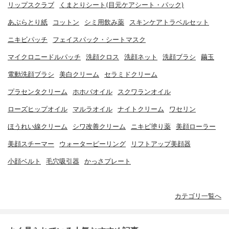
リップスクラブ
くまとりシート(目元ケアシート・パック)
あぶらとり紙
コットン
シミ用飲み薬
スキンケアトラベルセット
ニキビパッチ
フェイスパック・シートマスク
マイクロニードルパッチ
洗顔クロス
洗顔ネット
洗顔ブラシ
繭玉
電動洗顔ブラシ
美白クリーム
セラミドクリーム
プラセンタクリーム
ホホバオイル
スクワランオイル
ローズヒップオイル
マルラオイル
ナイトクリーム
ワセリン
ほうれい線クリーム
シワ改善クリーム
ニキビ塗り薬
美顔ローラー
美顔スチーマー
ウォーターピーリング
リフトアップ美顔器
小顔ベルト
毛穴吸引器
かっさプレート
カテゴリ一覧へ