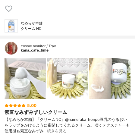
なめらか本舗
クリーム NC
cosme monitor / Trav…
kana_cafe_time
5.00
素直なみずみずしいクリーム
【なめらか本舗】「クリームNC」@nameraka_honpo豆乳のうるおい
をラップをかけるように密閉してくれるクリーム。凄くテクスチャーも
使用感も素直なみずみ…
続きを見る