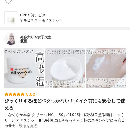
ORBIS(オルビス)
オルビスユー モイスチャー
美容大好き女子大生
優亜
5.00
びっくりするほどベタつかない！メイク前にも安心して使
える
『なめらか本舗 クリーム NC』 50g／1,045円 (税込)○塗る時はこっく
りしたテクスチャー●10秒後にはさらっさら！朝のスキンケアにも◎○
カサカ…
続きを見る