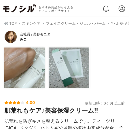
おすすめ商品がもらえる
クチコミポイ活サイト
TOP
スキンケア
フェイスクリーム・ジェル・バーム
Y･U･G
会社員 / 美容モニター
みこ
4.00
更新日時：6ヶ月以上前
肌荒れもケア♪美容保湿クリーム‼
肌荒れを防ぎキメを整えるクリームです。ティーツリー
,CICA ,ドクダミ ,ハトムギの４種の植物由来成分配合。チ