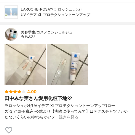
LAROCHE-POSAY(ラ ロッシュ ポゼ)
UVイデア XL プロテクショントーンアップ
美容学生/コスメコンシェルジュ
ももぷり
4.00
田中みな実さん愛用化粧下地♡
ラロッシュポゼUVイデア XLプロテクショントーンアップ(ロー
ズ)3,740円(税込)公式より【実際に使ってみて】□テクスチャツノがた
たないくらいのやわらかいテ…
続きを見る