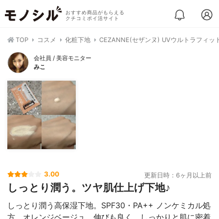
おすすめ商品がもらえる
クチコミポイ活サイト
TOP
コスメ
化粧下地
CEZANNE(セザンヌ) UVウルトラフィッ
会社員 / 美容モニター
みこ
3.00
更新日時：6ヶ月以上前
しっとり潤う。ツヤ肌仕上げ下地♪
しっとり潤う高保湿下地。SPF30・PA++ ノンケミカル処
方。オレンジベージュ。伸びも良く、しっかりと肌に密着