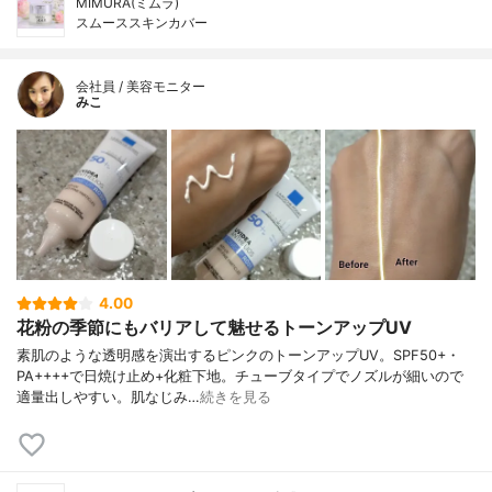
MIMURA(ミムラ)
スムーススキンカバー
会社員 / 美容モニター
みこ
4.00
花粉の季節にもバリアして魅せるトーンアップUV
素肌のような透明感を演出するピンクのトーンアップUV。SPF50+・
PA++++で日焼け止め+化粧下地。チューブタイプでノズルが細いので
適量出しやすい。肌なじみ…
続きを見る