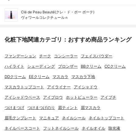
Clé de Peau Beauté(クレ・ド・ポー ボーテ)
ヴォワールコレクチュールｎ
化粧下地関連カテゴリ：おすすめ商品ランキング
ファンデーション
チーク
コンシーラー
フェイスパウダー
ハイライト
シェーディング
ブロンザー
BBクリーム
CCクリーム
DDクリーム
EEクリーム
マスカラ
マスカラ下地
マスカラトップコート
アイライナー
アイシャドウ
アイシャドウベース
アイブロウ
ホットビューラー
アイプチ
つけまつげ
つけまつげのり
眉ティント
眉マスカラ
眉毛テンプレート
マニキュア
ネイルシール
ネイルトップコート
ネイルベースコート
フットネイルシール
ネイルオイル
除光液