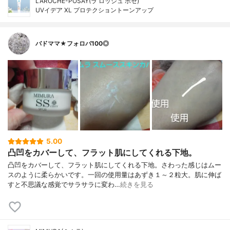
LAROCHE-POSAY(ラ ロッシュ ポゼ)
UVイデア XL プロテクショントーンアップ
バドママ★フォロバ100◎
5.00
凸凹をカバーして、フラット肌にしてくれる下地。
凸凹をカバーして、フラット肌にしてくれる下地。さわった感じはムー
スのように柔らかいです。一回の使用量はあずき１～２粒大。肌に伸ば
すと不思議な感覚でサラサラに変わ…
続きを見る