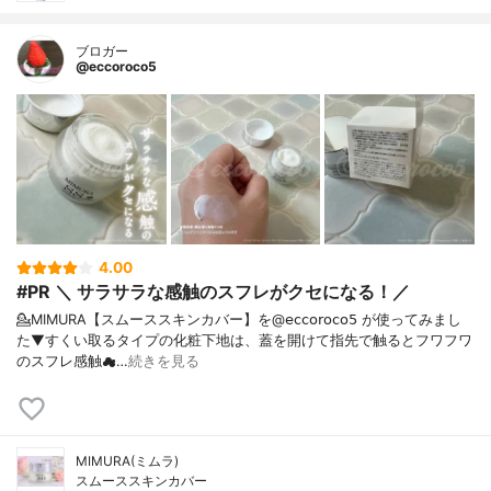
ブロガー
@eccoroco5
4.00
#PR ＼ サラサラな感触のスフレがクセになる！／
💁MIMURA【スムーススキンカバー】を@𝖾𝖼𝖼𝗈𝗋𝗈𝖼𝗈𝟧 が使ってみまし
た⁡⁡▼⁡すくい取るタイプの化粧下地は、蓋を開けて指先で触るとフワフワ
のスフレ感触☁…
続きを見る
MIMURA(ミムラ)
スムーススキンカバー