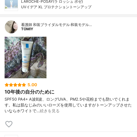
LAROCHE-POSAY(ラ ロッシュ ポゼ)
UVイデア XL プロテクショントーンアップ
看護師 和装ブライダルモデル·和装モデル…
TOMIY
5.00
10年後の自分のために
SPF50 PA4+ A波B波、ロングUVA、PM2.5や花粉までも防いでくれま
す。私は肌なじみのいいローズを使用していますがトーンアップさせた
いならホワイトで…
続きを見る