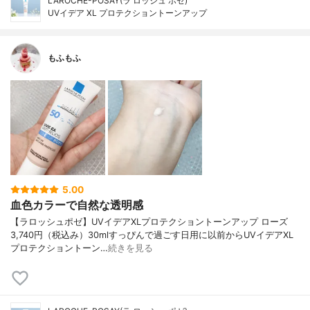
LAROCHE-POSAY(ラ ロッシュ ポゼ)
UVイデア XL プロテクショントーンアップ
もふもふ
5.00
血色カラーで自然な透明感
【ラロッシュポゼ】UVイデアXLプロテクショントーンアップ ローズ
3,740円（税込み）30mlすっぴんで過ごす日用に以前からUVイデアXL
プロテクショントーン…
続きを見る