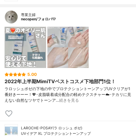
専業主婦
necopen/フォロバ♡
5.00
2022年上半期MimiTVベストコスメ下地部門1位！
ラロッシュポゼの下地の中でプロテクショントーンアップUVクリアが1
番好きーーー！💖･皮脂吸着成分配合の軽めテクスチャー☁️･テカリに見
えない自然なツヤでトーンア…
続きを見る
LAROCHE-POSAY(ラ ロッシュ ポゼ)
UVイデア XL プロテクショントーンアップ