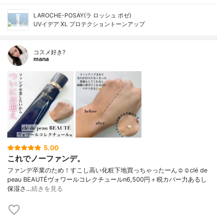
LAROCHE-POSAY(ラ ロッシュ ポゼ)
UVイデア XL プロテクショントーンアップ
コスメ好き?
mana
5.00
これでノーファンデ。
ファンデ卒業のため！すこし高い化粧下地買っちゃったーん☺️☺️clé de
peau BEAUTÉヴォワールコレクチュールn6,500円＋税カバー力あるし
保湿さ…
続きを見る