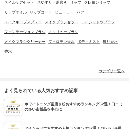
ネイルケアセット
爪やすり・爪磨き
リップ
クレヨンリップ
リップオイル
リップコート
ビューラー
パフ
メイクキープスプレー
メイクブラシセット
アイシャドウブラシ
ファンデーションブラシ
スクリューブラシ
メイクブラシクリーナー
フェロモン香水
ボディミスト
練り香水
香水
カテゴリ一覧へ
よく見られている人気おすすめ記事
ホワイトニング歯磨き粉おすすめランキング52選！口コミ
の多い市販品を中心に
アイシャドウおすすめ人気ランキング52選！パレット&単