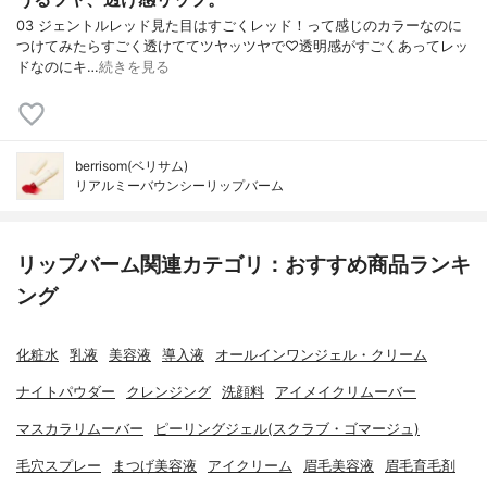
03 ジェントルレッド見た目はすごくレッド！って感じのカラーなのに
つけてみたらすごく透けててツヤッツヤで♡透明感がすごくあってレッ
ドなのにキ…
続きを見る
berrisom(ベリサム)
リアルミーバウンシーリップバーム
リップバーム関連カテゴリ：おすすめ商品ランキ
ング
化粧水
乳液
美容液
導入液
オールインワンジェル・クリーム
ナイトパウダー
クレンジング
洗顔料
アイメイクリムーバー
マスカラリムーバー
ピーリングジェル(スクラブ・ゴマージュ)
毛穴スプレー
まつげ美容液
アイクリーム
眉毛美容液
眉毛育毛剤