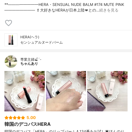
**————————⁡HERA⁡・SENSUAL NUDE BALM #174 MUTE PINK⁡⁡
————————⁡ ⁡⁡💄大好きなHERAが日本上陸💋との…
続きを見る
HERA(ヘラ)
センシュアルヌードバーム
専業主婦🍒´-
ちゃんあり
5.00
韓国のデコパスHERA
韓国のデコパス「HERA」のリップバーム💄134番をお試し💗ほんのり