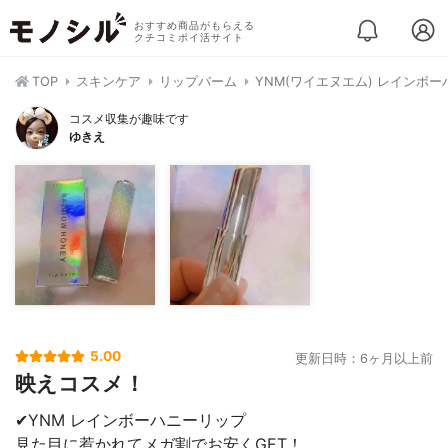
おすすめ商品がもらえる
クチコミポイ活サイト
TOP
スキンケア
リップバーム
YNM(ワイエヌエム) レインボ
コスメ収集が趣味です
ゆきえ
5.00
更新日時：6ヶ月以上前
映えコスメ！
✔YNM レインボーハニーリップ
見た目に惹かれてメガ割でお安くGET！