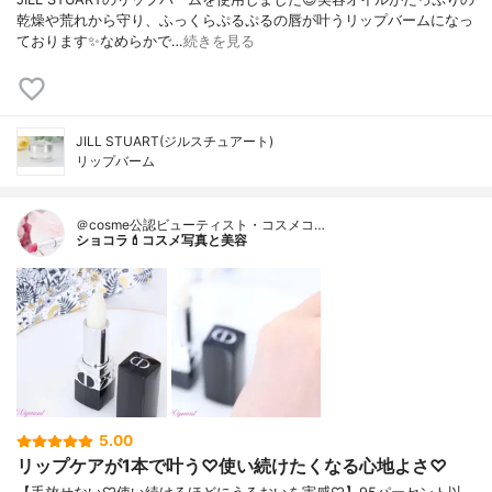
乾燥や荒れから守り、ふっくらぷるぷるの唇が叶うリップバームになっ
ております✨なめらかで…
続きを見る
JILL STUART(ジルスチュアート)
リップバーム
＠cosme公認ビューティスト・コスメコ…
ショコラ💄コスメ写真と美容
5.00
リップケアが1本で叶う♡使い続けたくなる心地よさ♡