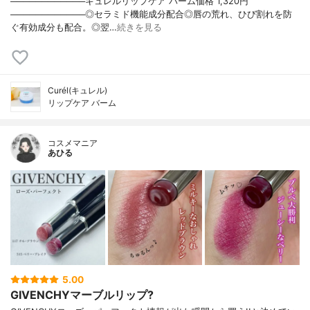
────────────キュレルリップケア バーム価格 1,320円
────────────◎セラミド機能成分配合◎唇の荒れ、ひび割れを防
ぐ有効成分も配合。◎翌…
続きを見る
Curél(キュレル)
リップケア バーム
コスメマニア
あひる
5.00
GIVENCHYマーブルリップ?