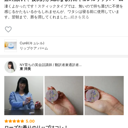
凄くよかったです！スティックタイプでは、無いので持ち運びに不便を
感じるかたもいるかもしれませんが、ワタシは寝る前に使用していま
す。翌朝まで、唇を潤してくれました…
続きを見る
Curél(キュレル)
リップケア バーム
NY育ちの英会話講師 / 翻訳者兼通訳者…
東 洋美
5.00
ローズな香りのリップはコレ！