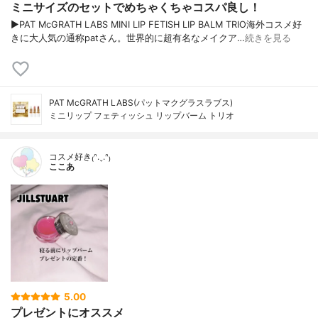
ミニサイズのセットでめちゃくちゃコスパ良し！
▶︎PAT McGRATH LABS MINI LIP FETISH LIP BALM TRIO海外コスメ好
きに大人気の通称patさん。世界的に超有名なメイクア…
続きを見る
PAT McGRATH LABS(パットマクグラスラブス)
ミニリップ フェティッシュ リップバーム トリオ
コスメ好き₍ᐢ.ˬ.ᐢ₎
ここあ
5.00
プレゼントにオススメ