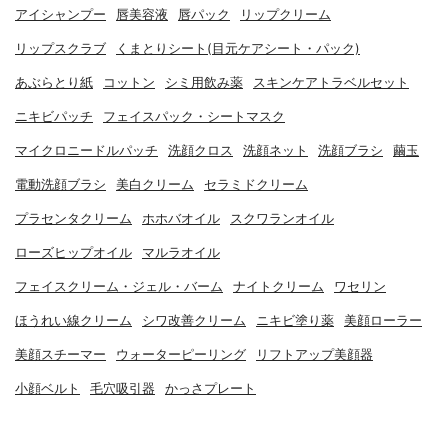
アイシャンプー
唇美容液
唇パック
リップクリーム
リップスクラブ
くまとりシート(目元ケアシート・パック)
あぶらとり紙
コットン
シミ用飲み薬
スキンケアトラベルセット
ニキビパッチ
フェイスパック・シートマスク
マイクロニードルパッチ
洗顔クロス
洗顔ネット
洗顔ブラシ
繭玉
電動洗顔ブラシ
美白クリーム
セラミドクリーム
プラセンタクリーム
ホホバオイル
スクワランオイル
ローズヒップオイル
マルラオイル
フェイスクリーム・ジェル・バーム
ナイトクリーム
ワセリン
ほうれい線クリーム
シワ改善クリーム
ニキビ塗り薬
美顔ローラー
美顔スチーマー
ウォーターピーリング
リフトアップ美顔器
小顔ベルト
毛穴吸引器
かっさプレート