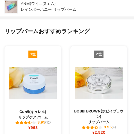
YNM(ワイエヌエム)
レインボーハニー リップバーム
リップバームおすすめランキング
1位
2位
BOBBI BROWN(ボビイブラウ
Curél(キュレル)
ン)
リップケア バーム
リップバーム
3.95
(12)
3.95
¥963
(4)
¥2,520