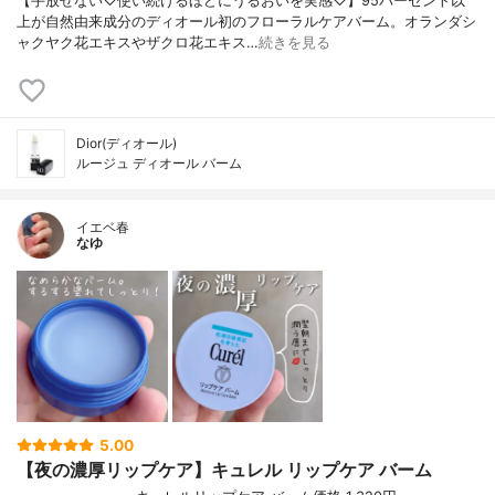
【手放せない♡使い続けるほどにうるおいを実感♡】95パーセント以
上が自然由来成分のディオール初のフローラルケアバーム。オランダシ
ャクヤク花エキスやザクロ花エキス…
続きを見る
Dior(ディオール)
ルージュ ディオール バーム
イエベ春
なゆ
5.00
【夜の濃厚リップケア】キュレル リップケア バーム