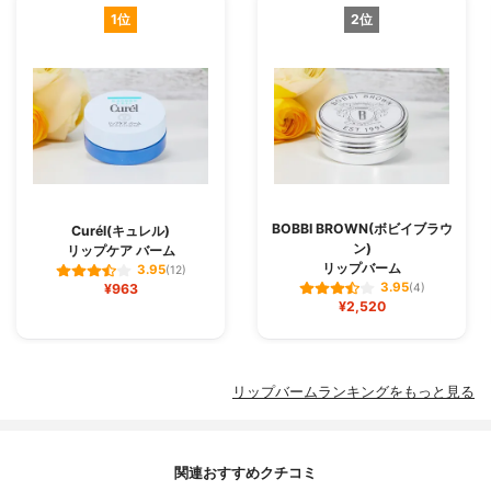
1位
2位
BOBBI BROWN(ボビイブラウ
Curél(キュレル)
ン)
リップケア バーム
リップバーム
3.95
(12)
3.95
¥963
(4)
¥2,520
リップバームランキングをもっと見る
関連おすすめクチコミ