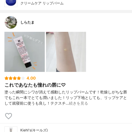
クリームケア リップバーム
しらたま
4.00
これであなたも憧れの唇に♡
塗った瞬間にシワが消えて感動したリップバームです！乾燥しがちな唇
でもこれ一本でとても潤いました！リップ下地としても、リップケアと
して就寝前に使うも良し！テクスチ…
続きを見る
Kiehl's(キールズ)