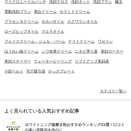
マイクロニードルパッチ
洗顔クロス
洗顔ネット
洗顔ブラシ
繭玉
電動洗顔ブラシ
美白クリーム
セラミドクリーム
プラセンタクリーム
ホホバオイル
スクワランオイル
ローズヒップオイル
マルラオイル
フェイスクリーム・ジェル・バーム
ナイトクリーム
ワセリン
ほうれい線クリーム
シワ改善クリーム
ニキビ塗り薬
美顔ローラー
美顔スチーマー
ウォーターピーリング
リフトアップ美顔器
小顔ベルト
毛穴吸引器
かっさプレート
カテゴリ一覧へ
よく見られている人気おすすめ記事
ホワイトニング歯磨き粉おすすめランキング52選！口コミ
の多い市販品を中心に