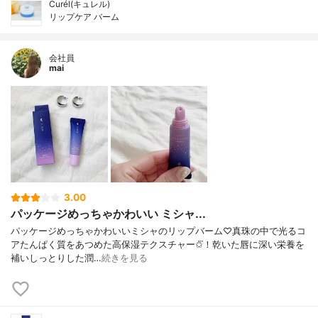
Curél(キュレル)
リップケア バーム
会社員
mai
3.00
パッケージめっちゃかわいい ミシャ...
パッケージめっちゃかわいいミシャのリップバーム♡真珠の中で光るコ
アたんぱく質をあつめた高保湿テクスチャー✩⃛！乾いた唇に深い栄養を
補いしっとりした潤…
続きを見る