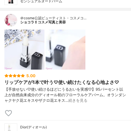
センシュアルヌードバーム
＠cosme公認ビューティスト・コスメコ…
ショコラ💄コスメ写真と美容
5.00
リップケアが1本で叶う♡使い続けたくなる心地よさ♡
【手放せない♡使い続けるほどにうるおいを実感♡】95パーセント以
上が自然由来成分のディオール初のフローラルケアバーム。オランダシ
ャクヤク花エキスやザクロ花エキス…
続きを見る
Dior(ディオール)