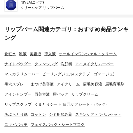
NIVEA(ニベア)
クリームケア リップバーム
リップバーム関連カテゴリ：おすすめ商品ランキ
ング
化粧水
乳液
美容液
導入液
オールインワンジェル・クリーム
ナイトパウダー
クレンジング
洗顔料
アイメイクリムーバー
マスカラリムーバー
ピーリングジェル(スクラブ・ゴマージュ)
毛穴スプレー
まつげ美容液
アイクリーム
眉毛美容液
眉毛育毛剤
アイシャンプー
唇美容液
唇パック
リップクリーム
リップスクラブ
くまとりシート(目元ケアシート・パック)
あぶらとり紙
コットン
シミ用飲み薬
スキンケアトラベルセット
ニキビパッチ
フェイスパック・シートマスク