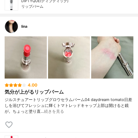
DIPTYQUE(ディプティック)
リップバーム
lina
4.00
気分が上がるリップバーム
ジルスチュアートリップグロウセラムバーム04 daydream tomato日差
しを浴びてフレッシュに輝くトマトレッドキャップ上部は開けると鏡
が。ちょっと塗り直…
続きを見る