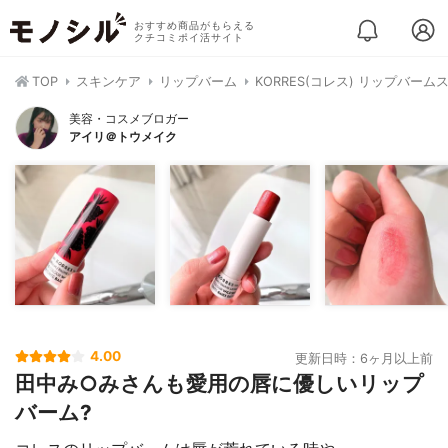
おすすめ商品がもらえる
クチコミポイ活サイト
TOP
スキンケア
リップバーム
KORRES(コレス) リップバーム
美容・コスメブロガー
アイリ＠トウメイク
4.00
更新日時：6ヶ月以上前
田中み○みさんも愛用の唇に優しいリップ
バーム?