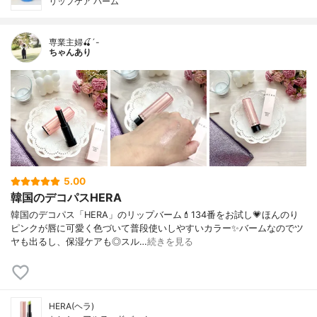
リップケア バーム
専業主婦🍒´-
ちゃんあり
5.00
韓国のデコパスHERA
韓国のデコパス「HERA」のリップバーム💄134番をお試し💗ほんのり
ピンクが唇に可愛く色づいて普段使いしやすいカラー✨バームなのでツ
ヤも出るし、保湿ケアも◎スル…
続きを見る
HERA(ヘラ)