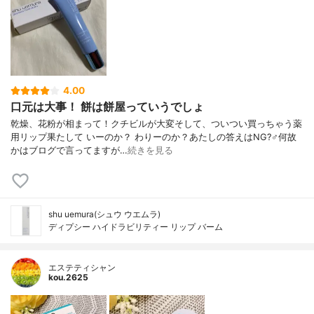
4.00
口元は大事！ 餅は餅屋っていうでしょ
乾燥、花粉が相まって！クチビルが大変そして、ついつい買っちゃう薬
用リップ果たして いーのか？ わりーのか？あたしの答えはNG?‍♂️何故
かはブログで言ってますが…
続きを見る
shu uemura(シュウ ウエムラ)
ディプシー ハイドラビリティー リップ バーム
エステティシャン
kou.2625