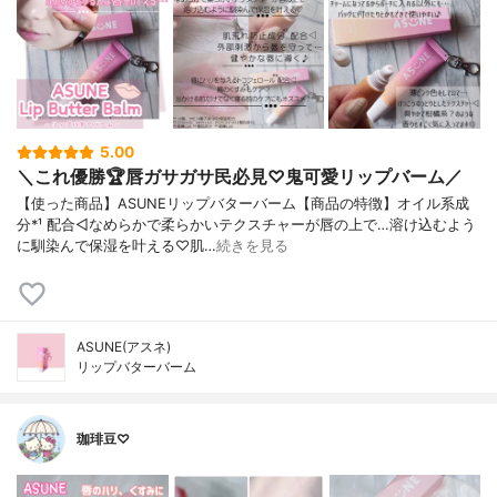
5.00
＼これ優勝🏆唇ガサガサ民必見♡鬼可愛リップバーム／
【使った商品】ASUNEリップバターバーム【商品の特徴】オイル系成
分*¹ 配合◁なめらかで柔らかいテクスチャーが唇の上で…溶け込むよう
に馴染んで保湿を叶える♡肌…
続きを見る
ASUNE(アスネ)
リップバターバーム
珈琲豆♡