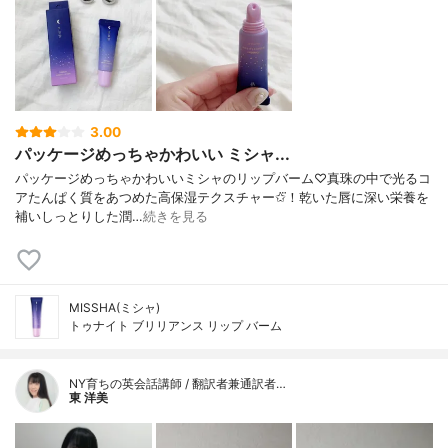
3.00
パッケージめっちゃかわいい ミシャ...
パッケージめっちゃかわいいミシャのリップバーム♡真珠の中で光るコ
アたんぱく質をあつめた高保湿テクスチャー✩⃛！乾いた唇に深い栄養を
補いしっとりした潤…
続きを見る
MISSHA(ミシャ)
トゥナイト ブリリアンス リップ バーム
NY育ちの英会話講師 / 翻訳者兼通訳者…
東 洋美