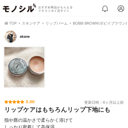
おすすめ商品がもらえる
クチコミポイ活サイト
TOP
スキンケア
リップバーム
BOBBI BROWN(ボビイブラウン
akane
5.00
更新日時：6ヶ月以上前
リップケアはもちろんリップ下地にも
指や唇の温かさで柔らかく溶けて
しっかり密着して高保湿