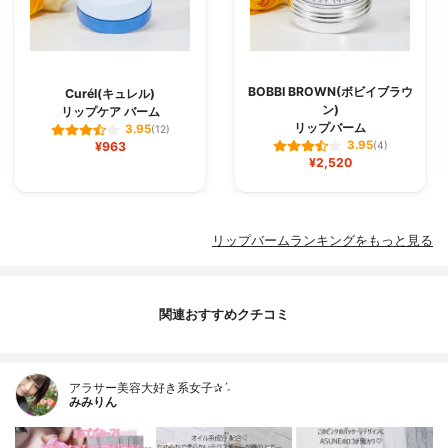
BOBBI BROWN(ボビイブラウ
Curél(キュレル)
ン)
リップケア バーム
リップバーム
3.95
(12)
3.95
¥963
(4)
¥2,520
リップバームランキングをもっと見る
関連おすすめクチコミ
アラサー美容大好き系女子✰ˊ˗
みみりん