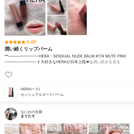
5.00
潤い続くリップバーム
**————————⁡HERA⁡・SENSUAL NUDE BALM #174 MUTE PINK⁡⁡
————————⁡ ⁡⁡💄大好きなHERAが日本上陸💋との…
続きを見る
HERA(ヘラ)
センシュアルヌードバーム
なにわの主婦
まりたそ