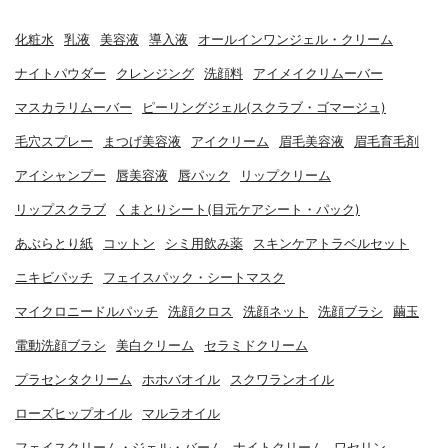
化粧水
乳液
美容液
導入液
オールインワンジェル・クリーム
ナイトパウダー
クレンジング
洗顔料
アイメイクリムーバー
マスカラリムーバー
ピーリングジェル(スクラブ・ゴマージュ)
毛穴スプレー
まつげ美容液
アイクリーム
眉毛美容液
眉毛育毛剤
アイシャンプー
唇美容液
唇パック
リップクリーム
リップスクラブ
くまとりシート(目元ケアシート・パック)
あぶらとり紙
コットン
シミ用飲み薬
スキンケアトラベルセット
ニキビパッチ
フェイスパック・シートマスク
マイクロニードルパッチ
洗顔クロス
洗顔ネット
洗顔ブラシ
繭玉
電動洗顔ブラシ
美白クリーム
セラミドクリーム
プラセンタクリーム
ホホバオイル
スクワランオイル
ローズヒップオイル
マルラオイル
フェイスクリーム・ジェル・バーム
ナイトクリーム
ワセリン