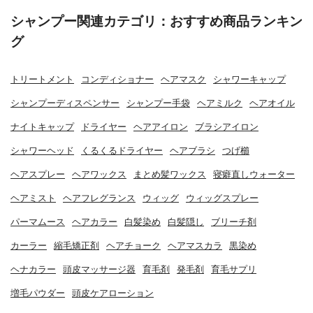
シャンプー関連カテゴリ：おすすめ商品ランキン
グ
トリートメント
コンディショナー
ヘアマスク
シャワーキャップ
シャンプーディスペンサー
シャンプー手袋
ヘアミルク
ヘアオイル
ナイトキャップ
ドライヤー
ヘアアイロン
ブラシアイロン
シャワーヘッド
くるくるドライヤー
ヘアブラシ
つげ櫛
ヘアスプレー
ヘアワックス
まとめ髪ワックス
寝癖直しウォーター
ヘアミスト
ヘアフレグランス
ウィッグ
ウィッグスプレー
パーマムース
ヘアカラー
白髪染め
白髪隠し
ブリーチ剤
カーラー
縮毛矯正剤
ヘアチョーク
ヘアマスカラ
黒染め
ヘナカラー
頭皮マッサージ器
育毛剤
発毛剤
育毛サプリ
増毛パウダー
頭皮ケアローション