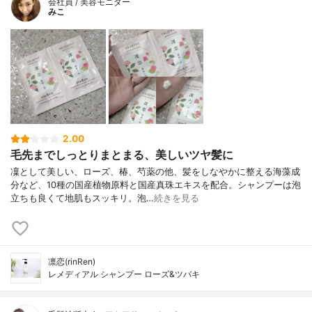
会社員 / 美容モニター
みこ
2.00
毛先までしっとりまとまる、美しいツヤ髪に
凜として美しい、ローズ、椿、芍薬の他、髪をしなやかに整える海藻成
分など、10種の国産植物原料と国産真珠エキスを配合。シャンプーは泡
立ちも良くて地肌もスッキリ。泡…
続きを見る
凛恋(rinRen)
レメディアル シャンプー ローズ&ツバキ