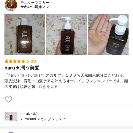
モニターブロガー
かわいい姉妹ママ
5.00
haru★潤う美髪
「haru(ハル) kurokami スカルプ」１００％天然由来成分にこだわり、
頭皮洗浄・育毛・白髪ケアを叶えるオールインワンシャンプーです。顔
の皮膚は頭皮と繋…
続きを見る
haru(ハル)
kurokami スカルプシャンプー