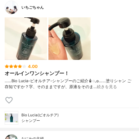
いちごちゃん
4.00
オールインワンシャンプー！
……⁡Bio Lucia⁡⁡-ビオルチア-⁡⁡シャンプー⁡⁡のご紹介🧴‎◌𓈒𓐍⁡……⁡⁡⁡⁡塗りシャン ご
存知ですか？⁡⁡⁡⁡字、そのままですが、⁡原液をそのま…
続きを見る
Bio Lucia(ビオルチア)
シャンプー
なにわの主婦