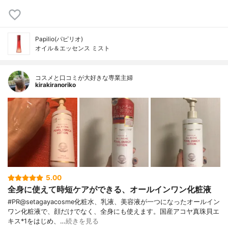
Papilio(パピリオ)
オイル＆エッセンス ミスト
コスメと口コミが大好きな専業主婦
kirakiranoriko
5.00
全身に使えて時短ケアができる、オールインワン化粧液
#PR@setagayacosme化粧水、乳液、美容液が一つになったオールイン
ワン化粧液で、顔だけでなく、全身にも使えます。国産アコヤ真珠貝エ
キス*1をはじめ、…
続きを見る