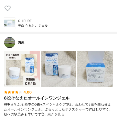
CHIFURE
美白 うるおい ジェル
恵未
4.00
8役そなえたオールインワンジェル
#PR #ちふれ 基本の5役+スペシャルケア3役、合わせて8役を兼ね備え
たオールインワンジェル。ぷるっとしたテクスチャーで伸ばしやすく、
肌への馴染みも早いです👌…
続きを見る