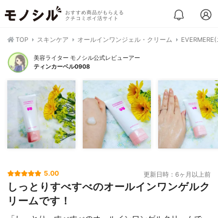
おすすめ商品がもらえる
クチコミポイ活サイト
TOP
スキンケア
オールインワンジェル・クリーム
EVERMER
美容ライター モノシル公式レビューアー
ティンカーベル0908
5.00
更新日時：6ヶ月以上前
しっとりすべすべのオールインワンゲルク
リームです！