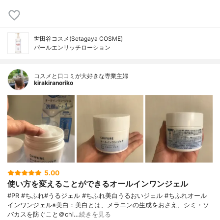
世田谷コスメ(Setagaya COSME)
パールエンリッチローション
コスメと口コミが大好きな専業主婦
kirakiranoriko
5.00
使い方を変えることができるオールインワンジェル
#PR #ちふれ#うるジェル #ちふれ美白うるおいジェル #ちふれオール
インワンジェル※美白：美白とは、メラニンの生成をおさえ、シミ・ソ
バカスを防ぐこと＠chi…
続きを見る