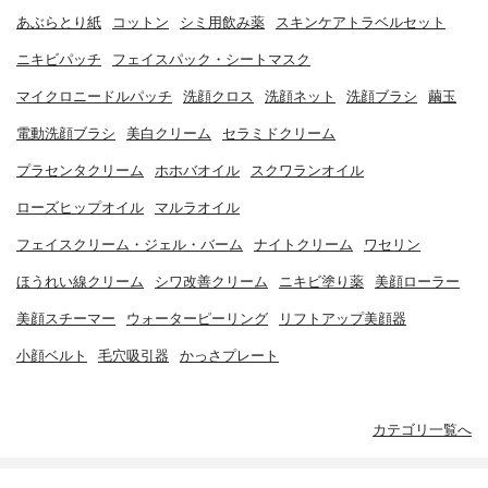
あぶらとり紙
コットン
シミ用飲み薬
スキンケアトラベルセット
ニキビパッチ
フェイスパック・シートマスク
マイクロニードルパッチ
洗顔クロス
洗顔ネット
洗顔ブラシ
繭玉
電動洗顔ブラシ
美白クリーム
セラミドクリーム
プラセンタクリーム
ホホバオイル
スクワランオイル
ローズヒップオイル
マルラオイル
フェイスクリーム・ジェル・バーム
ナイトクリーム
ワセリン
ほうれい線クリーム
シワ改善クリーム
ニキビ塗り薬
美顔ローラー
美顔スチーマー
ウォーターピーリング
リフトアップ美顔器
小顔ベルト
毛穴吸引器
かっさプレート
カテゴリ一覧へ