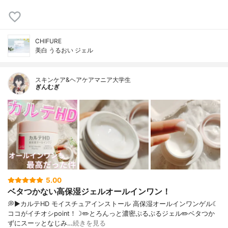
CHIFURE
美白 うるおい ジェル
スキンケア&ヘアケアマニア大学生
ぎんむぎ
5.00
ベタつかない高保湿ジェルオールインワン！
💭▶️カルテHD モイスチュアインストール 高保湿オールインワンゲル☾
ココがイチオシpoint！☽✏️とろんっと濃密ぷるぷるジェル✏️ベタつか
ずにスーッとなじみ…
続きを見る