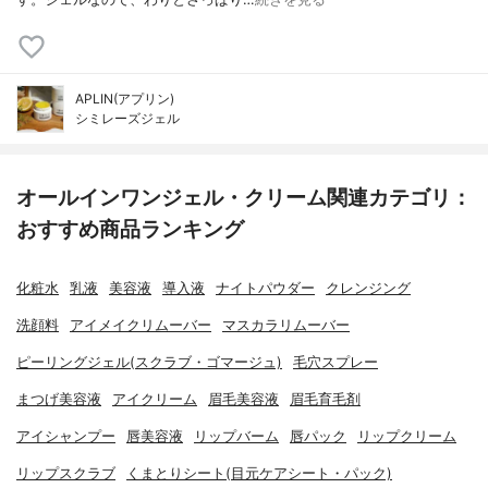
APLIN(アプリン)
シミレーズジェル
オールインワンジェル・クリーム関連カテゴリ：
おすすめ商品ランキング
化粧水
乳液
美容液
導入液
ナイトパウダー
クレンジング
洗顔料
アイメイクリムーバー
マスカラリムーバー
ピーリングジェル(スクラブ・ゴマージュ)
毛穴スプレー
まつげ美容液
アイクリーム
眉毛美容液
眉毛育毛剤
アイシャンプー
唇美容液
リップバーム
唇パック
リップクリーム
リップスクラブ
くまとりシート(目元ケアシート・パック)