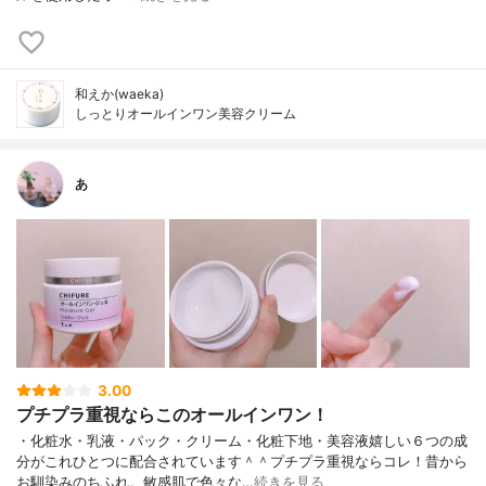
和えか(waeka)
しっとりオールインワン美容クリーム
あ
3.00
プチプラ重視ならこのオールインワン！
・化粧水・乳液・パック・クリーム・化粧下地・美容液嬉しい６つの成
分がこれひとつに配合されています＾＾プチプラ重視ならコレ！昔から
お馴染みのちふれ。敏感肌で色々な…
続きを見る