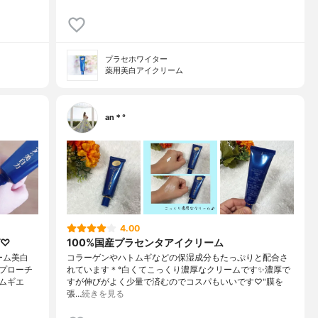
プラセホワイター
薬用美白アイクリーム
an＊°
4.00
グ♡
100%国産プラセンタアイクリーム
ーム美白
コラーゲンやハトムギなどの保湿成分もたっぷりと配合さ
プローチ
れています＊°白くてこっくり濃厚なクリームです✨濃厚で
ムギエ
すが伸びがよく少量で済むのでコスパもいいです♡"膜を
張…
続きを見る