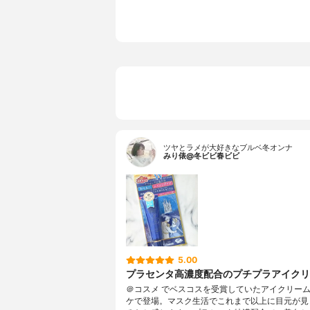
ツヤとラメが大好きなブルベ冬オンナ
みり俵@冬ビビ春ビビ
5.00
プラセンタ高濃度配合のプチプラアイク
＠コスメ でベスコスを受賞していたアイクリー
ケで登場。マスク生活でこれまで以上に目元が見