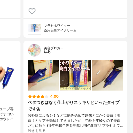
プラセホワイター
薬用美白アイクリーム
美容ブロガー
ゆあ
4.00
ベタつきはなく仕上がりスッキリといったタイプ
です🌼
ューブ容
です白い
紫外線によるシミなどに悩み始めて以来とにかく美白！美
ホウレイ
白！とケアを徹底してきましたが、年齢も年齢なので美白
だけに頼らず5年先10年先を見越し明色化粧品 プラセホワ…
続きを見る