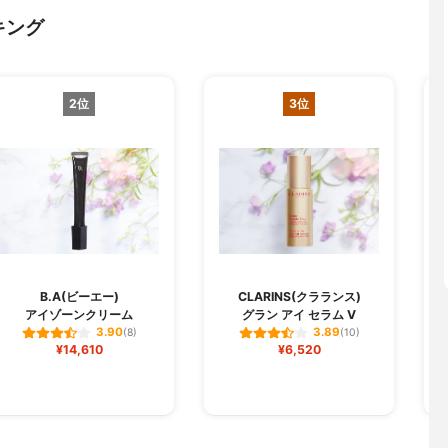
キング
2位
3位
O
B.A(ビーエー)
CLARINS(クラランス)
アイゾーンクリーム
グラン アイ セラム V
3.90
3.89
(8)
(10)
¥14,610
¥6,520