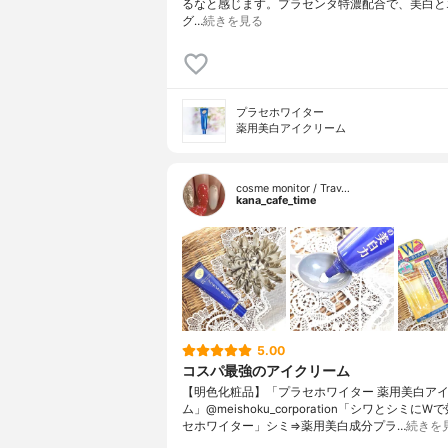
るなと感じます。プラセンタ特濃配合で、美白と
グ…
続きを見る
プラセホワイター
薬用美白アイクリーム
cosme monitor / Trav…
kana_cafe_time
5.00
コスパ最強のアイクリーム
【明色化粧品】「プラセホワイター 薬用美白ア
ム」@meishoku_corporation「シワとシミに
セホワイター」シミ⇒薬用美白成分プラ…
続きを