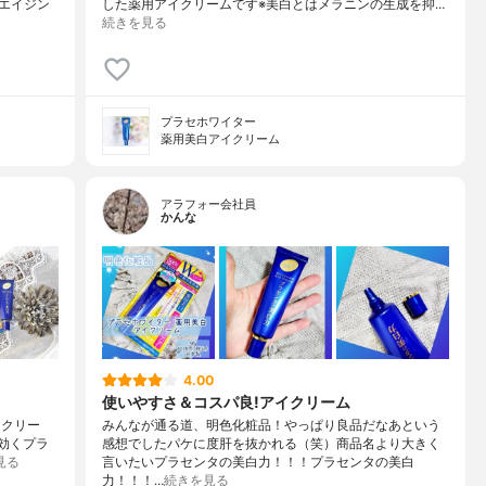
エイジン
した薬用アイクリームです※美白とはメラニンの生成を抑…
続きを見る
プラセホワイター
薬用美白アイクリーム
アラフォー会社員
かんな
4.00
使いやすさ＆コスパ良!アイクリーム
イクリー
みんなが通る道、明色化粧品！やっぱり良品だなあという
Wで効くプラ
感想でしたパケに度肝を抜かれる（笑）商品名より大きく
見る
言いたいプラセンタの美白力！！！プラセンタの美白
力！！！…
続きを見る