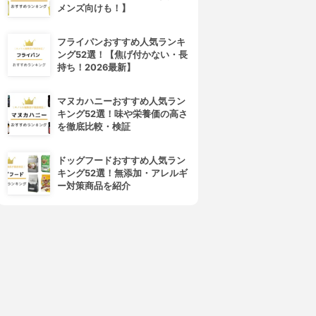
メンズ向けも！】
フライパンおすすめ人気ランキ
ング52選！【焦げ付かない・長
持ち！2026最新】
4位
5位
マヌカハニーおすすめ人気ラン
キング52選！味や栄養価の高さ
を徹底比較・検証
ドッグフードおすすめ人気ラン
キング52選！無添加・アレルギ
ー対策商品を紹介
NE BY KOSÉ(ワンバイコー
資生堂(SHISEIDO)
セー)
バイタルパーフェクション リ
ザ リンクレス S
ンクルリフト ディープレチノ
3.89
(8)
ホワイト4
¥4,620
3.89
(4)
¥11,299