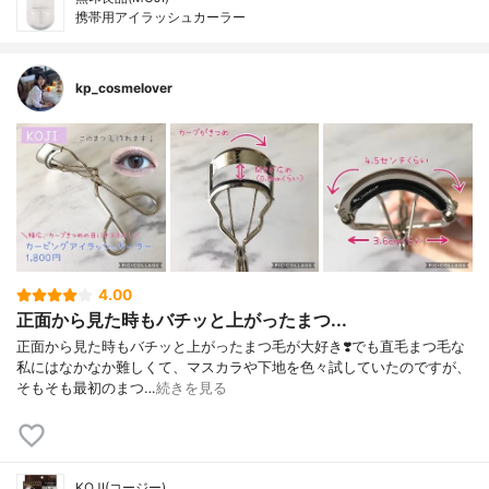
携帯用アイラッシュカーラー
kp_cosmelover
4.00
正面から見た時もバチッと上がったまつ...
正面から見た時もバチッと上がったまつ毛が大好き❣️でも直毛まつ毛な
私にはなかなか難しくて、マスカラや下地を色々試していたのですが、
そもそも最初のまつ…
続きを見る
KOJI(コージー)