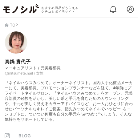
おすすめ商品がもらえる
クチコミポイ活サイト
TOP
真鍋 貴代子
マニキュアリスト / 元美容部員
@mitsumete.nail / 女性
『ネイルハウスみつめて』オーナーネイリスト。国内大手化粧品メーカ
ーにて、美容部員、プロモーションプランナーなどを経て、4年前にプ
ライベートネイルサロン、『ネイルハウスみつめて』をオープン。元美
容部員の経験を活かし、美しい爪と手元を育むためのカウンセリング
や、手元が美しく見えるカラーアドバイスなど、お一人おひとりに合わ
せたパーソナルなキレイご提案。指先みつめてネイルでハッピー♪をコ
ンセプトに、ついつい何度も自分の手元を“みつめて”てしまう、そんな
気持ちをサポートしている。
BLOG