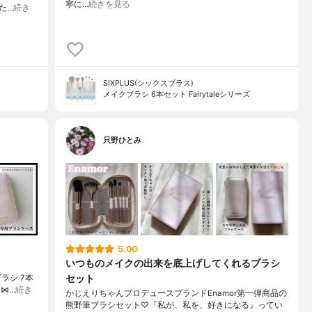
寧に…
続きを見る
た…
続き
SIXPLUS(シックスプラス)
メイクブラシ 6本セット Fairytaleシリーズ
只野ひとみ
5.00
いつものメイクの出来を底上げしてくれるブラシ
セット
クブラシ 7本
･⋈…
続き
かじえりちゃんプロデュースブランドEnamor第一弾商品の
熊野筆ブラシセット♡『私が、私を、好きになる』ってい