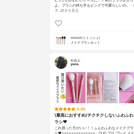
ピンクのかわいいケースに、７本のブラシが入っ
よ。ブラシの持ち手もピンクで可愛らしいの。・
フ…
続きを見る
mimish(ミミッシュ)
メイクブラシセット
社会人
yuna
5.00
\最高におすすめ/チクチクしないふわふ
ラシ❤️
これ買った方がいい！！ふんわふわなメイクブラ
ト❤️⭐️⭐️⭐️⭐️⭐️⭐️⭐️⭐️⭐️⭐️⭐️⭐️⭐️⭐️・CLIO プロ プレ