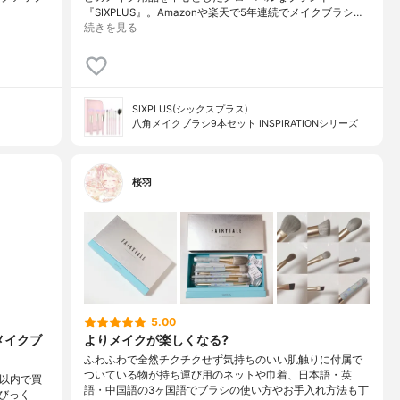
『SIXPLUS』。Amazonや楽天で5年連続でメイクブラシ…
続きを見る
SIXPLUS(シックスプラス)
八角メイクブラシ9本セット INSPIRATIONシリーズ
桜羽
5.00
メイクブ
よりメイクが楽しくなる?
ふわふわで全然チクチクせず気持ちのいい肌触りに付属で
ついている物が持ち運び用のネットや巾着、日本語・英
円以内で買
語・中国語の3ヶ国語でブラシの使い方やお手入れ方法も丁
びっく