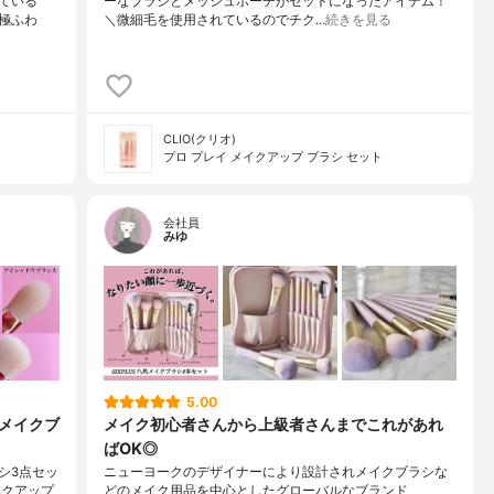
ている
ーなブラシとメッシュポーチがセットになったアイテム！
極ふわ
＼微細毛を使用されているのでチク…
続きを見る
CLIO(クリオ)
プロ プレイ メイクアップ ブラシ セット
会社員
みゆ
5.00
わメイクブ
メイク初心者さんから上級者さんまでこれがあれ
ばOK◎
シ3点セッ
ニューヨークのデザイナーにより設計されメイクブラシな
イ メイクアップ
どのメイク用品を中心としたグローバルなブランド