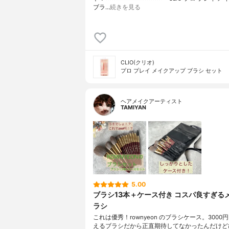
ブラ…
続きを見る
CLIO(クリオ)
プロ プレイ メイクアップ ブラシ セット
ヘアメイクアーティスト
TAMIYAN
5.00
ブラシ13本＋ケース付き コスパ良すぎる
ラシ
これは優秀！rownyeon のブラシケース。3000
えるブラシだから正直期待してなかったんだけど