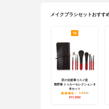
メイクブラシセットおすす
1位
匠の化粧筆コスメ堂
熊野筆 トゥルーセレクション 8
本セット
3.95
(6)
¥11,000