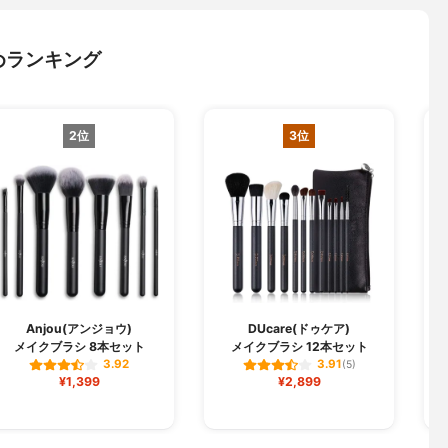
めランキング
2位
3位
Anjou(アンジョウ)
DUcare(ドゥケア)
メイクブラシ 8本セット
メイクブラシ 12本セット
熊
3.92
3.91
(5)
¥1,399
¥2,899