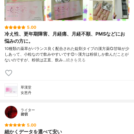
5.00
冷え性、更年期障害、月経痛、月経不順、PMSなどにお
悩みの方に。
10種類の薬草がバランス良く配合された錠剤タイプの漢方薬💞甘味が少
しあって、小粒なので飲みやすいです😊✨漢方は粉状しか飲んだことが
ないのですが、粉状は正直、飲み…
続きを見る
草漢堂
女恵丹
ライター
岩切
5.00
細かくデータを選べて安い