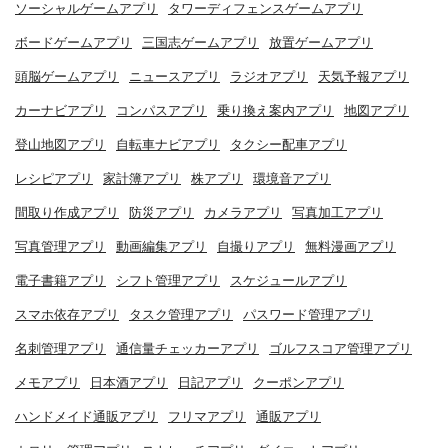
ソーシャルゲームアプリ
タワーディフェンスゲームアプリ
ボードゲームアプリ
三国志ゲームアプリ
放置ゲームアプリ
頭脳ゲームアプリ
ニュースアプリ
ラジオアプリ
天気予報アプリ
カーナビアプリ
コンパスアプリ
乗り換え案内アプリ
地図アプリ
登山地図アプリ
自転車ナビアプリ
タクシー配車アプリ
レシピアプリ
家計簿アプリ
株アプリ
環境音アプリ
間取り作成アプリ
防災アプリ
カメラアプリ
写真加工アプリ
写真管理アプリ
動画編集アプリ
自撮りアプリ
無料漫画アプリ
電子書籍アプリ
シフト管理アプリ
スケジュールアプリ
スマホ依存アプリ
タスク管理アプリ
パスワード管理アプリ
名刺管理アプリ
通信量チェッカーアプリ
ゴルフスコア管理アプリ
メモアプリ
日本酒アプリ
日記アプリ
クーポンアプリ
ハンドメイド通販アプリ
フリマアプリ
通販アプリ