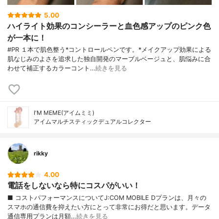
5.00
ハイライト効果のコンシーラーと血色感アップのピンク色
が一本に！
#PR １本で肌色整う*コントロールペンです。*メイクアップ効果による
肌なじみのよさを追求した独自開発のマーブルベージュと、肌悩みに合
わせて補正するカラーコント…
続きを見る
I'M MEME(アイムミミ)
アイムマルチスティックデュアルコレクター
rikky
4.00
電話をしないなら特にコスパがいい！
■ コストパフォーマンスについてJ:COM MOBILE Dプランは、月々の
スマホの通信費を抑えたい方にとって非常にお得だと思います。データ
通信専用プランは月額…
続きを見る