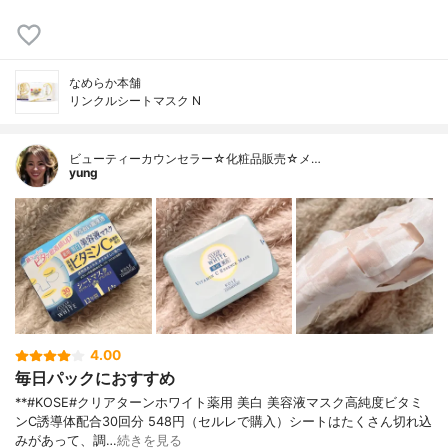
なめらか本舗
リンクルシートマスク N
ビューティーカウンセラー☆化粧品販売☆メ…
yung
4.00
毎日パックにおすすめ
**#KOSE#クリアターンホワイト薬用 美白 美容液マスク高純度ビタミ
ンC誘導体配合⁡30回分 548円（セルレで購入）⁡シートはたくさん切れ込
みがあって、調…
続きを見る