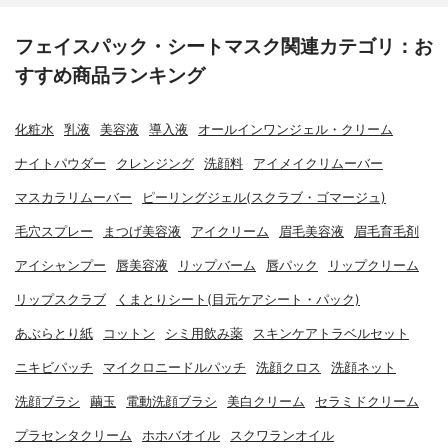
フェイスパック・シートマスク関連カテゴリ：お
すすめ商品ランキング
化粧水
乳液
美容液
導入液
オールインワンジェル・クリーム
ナイトパウダー
クレンジング
洗顔料
アイメイクリムーバー
マスカラリムーバー
ピーリングジェル(スクラブ・ゴマージュ)
毛穴スプレー
まつげ美容液
アイクリーム
眉毛美容液
眉毛育毛剤
アイシャンプー
唇美容液
リップバーム
唇パック
リップクリーム
リップスクラブ
くまとりシート(目元ケアシート・パック)
あぶらとり紙
コットン
シミ用飲み薬
スキンケアトラベルセット
ニキビパッチ
マイクロニードルパッチ
洗顔クロス
洗顔ネット
洗顔ブラシ
繭玉
電動洗顔ブラシ
美白クリーム
セラミドクリーム
プラセンタクリーム
ホホバオイル
スクワランオイル