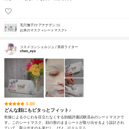
毛穴撫子(ケアナナデシコ)
お米のマスク <シートマスク>
コスメコンシェルジュ / 美容ライター
chan_aya
5.00
どんな顔にもピタっとフィット♪
乾燥による小じわを目立たなくする効能評価試験済みのシートマスクで
す。このシートマスク、顔の形のままシートが取り出せるよう設計され
ていて、取り出すのも楽だし、びよ…
続きを見る