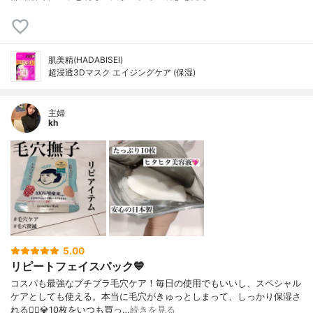
肌美精(HADABISEI)
超浸透3Dマスク エイジングケア (保湿)
主婦
kh
5.00
リピートフェイスパック💙
コスパも最強なプチプラ毛穴ケア！毎日の使用でもいいし、スペシャル
ケアとしても使える。本当に毛穴がきゅっとしまって、しっかり保湿さ
れる🙆‍♀️💎10枚をいつも買っ…
続きを見る