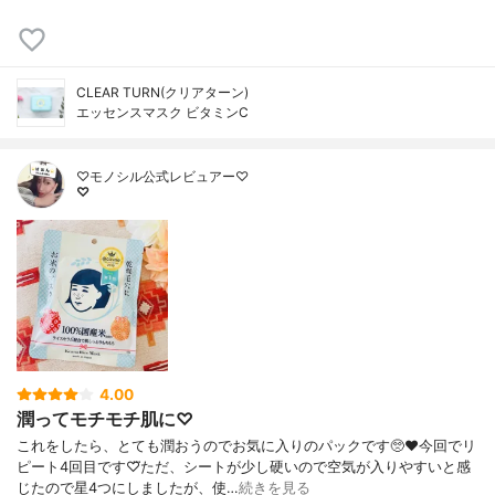
CLEAR TURN(クリアターン)
エッセンスマスク ビタミンC
♡モノシル公式レビュアー♡
♡
4.00
潤ってモチモチ肌に♡
これをしたら、とても潤おうのでお気に入りのパックです🥺❤今回でリ
ピート4回目です♡⃛ただ、シートが少し硬いので空気が入りやすいと感
じたので星4つにしましたが、使…
続きを見る