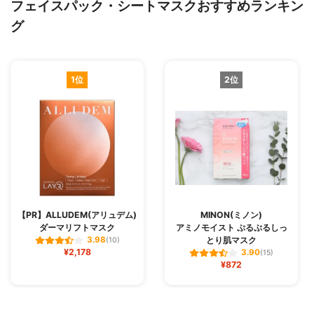
フェイスパック・シートマスクおすすめランキン
グ
1位
2位
【PR】ALLUDEM(アリュデム)
MINON(ミノン)
ダーマリフトマスク
アミノモイスト ぷるぷるしっ
とり肌マスク
3.98
(10)
¥2,178
3.90
(15)
¥872