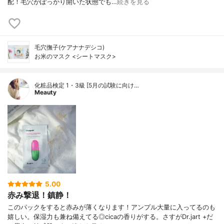
配！毛穴がぽっかり開いた状態でも…
続きを見る
毛穴撫子(ケアナナデシコ)
お米のマスク <シートマスク>
化粧品検定 1・3級 [5月の試験に向け…
Meauty
5.00
赤み撃退！鎮静！
このパックをすると赤みが薄くなります！アンプル大量に入ってるのも
嬉しい。保湿力も兼ね備えてる◎cicaの香りがする。さすがDr.jart +だ