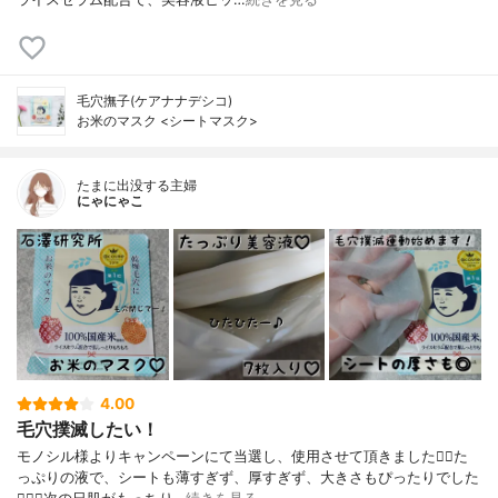
毛穴撫子(ケアナナデシコ)
お米のマスク <シートマスク>
たまに出没する主婦
にゃにゃこ
4.00
毛穴撲滅したい！
モノシル様よりキャンペーンにて当選し、使用させて頂きました🙇‍♀️た
っぷりの液で、シートも薄すぎず、厚すぎず、大きさもぴったりでした