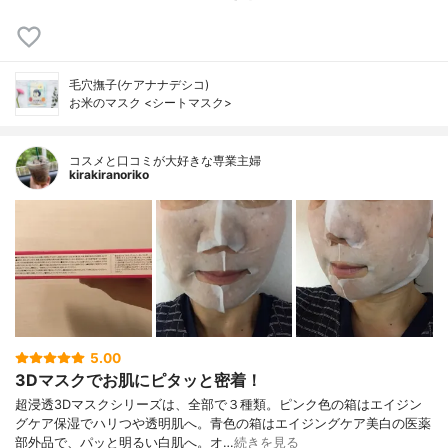
毛穴撫子(ケアナナデシコ)
お米のマスク <シートマスク>
コスメと口コミが大好きな専業主婦
kirakiranoriko
5.00
3Dマスクでお肌にピタッと密着！
超浸透3Dマスクシリーズは、全部で３種類。ピンク色の箱はエイジン
グケア保湿でハリつや透明肌へ。青色の箱はエイジングケア美白の医薬
部外品で、パッと明るい白肌へ。オ…
続きを見る