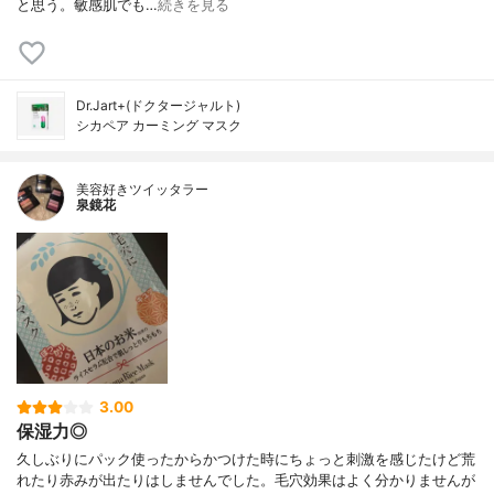
と思う。敏感肌でも…
続きを見る
Dr.Jart+(ドクタージャルト)
シカペア カーミング マスク
美容好きツイッタラー
泉鏡花
3.00
保湿力◎
久しぶりにパック使ったからかつけた時にちょっと刺激を感じたけど荒
れたり赤みが出たりはしませんでした。毛穴効果はよく分かりませんが