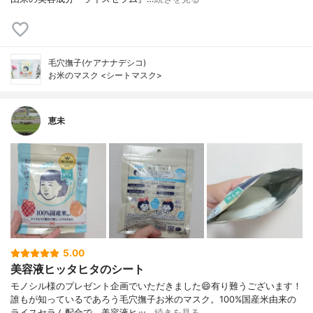
毛穴撫子(ケアナナデシコ)
お米のマスク <シートマスク>
恵未
5.00
美容液ヒッタヒタのシート
モノシル様のプレゼント企画でいただきました😄有り難うございます！
誰もが知っているであろう毛穴撫子お米のマスク。100%国産米由来の
ライスセラム配合で、美容液ヒッ…
続きを見る