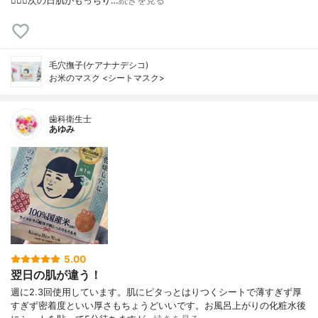
🙆🏻‍♀️次の日肌がもっちり…
続きを見る
毛穴撫子(ケアナナデシコ)
お米のマスク <シートマスク>
歯科衛生士
あゆみ
5.00
翌日の肌が違う！
週に2.3回使用しています。肌にピタっとはりつくシートで薄すぎず厚
すぎず密着度といい厚さもちょうどいいです。お風呂上がりの化粧水後