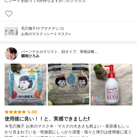
にシートを貼って5分待ちますが…
続きを見る
毛穴撫子(ケアナナデシコ)
お米のマスク <シートマスク>
パーソナルカラリスト、顔タイプ、骨格診断…
國唯ひろみ
5.00
使用後に良い！！と、実感できました❗
☆毛穴撫子 お米のマスク☆・マスクの大きさも程よい・美容液もしっ
かり含まれている・乾燥肌にしっかり浸透・張りと弾力は使用後に直ぐ