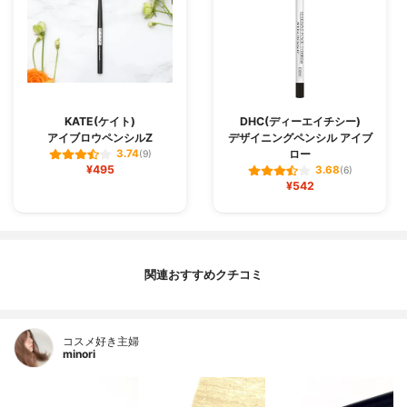
KATE(ケイト)
DHC(ディーエイチシー)
アイブロウペンシルZ
デザイニングペンシル アイブ
ロー
3.74
(9)
¥495
3.68
(6)
¥542
関連おすすめクチコミ
コスメ好き主婦
minori