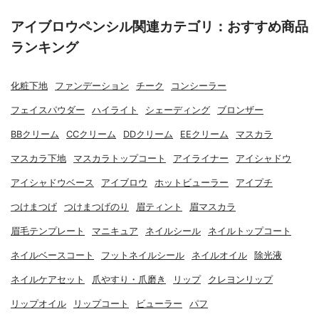
アイブロウペンシル関連カテゴリ：おすすめ商品
ランキング
化粧下地
ファンデーション
チーク
コンシーラー
フェイスパウダー
ハイライト
シェーディング
ブロンザー
BBクリーム
CCクリーム
DDクリーム
EEクリーム
マスカラ
マスカラ下地
マスカラトップコート
アイライナー
アイシャドウ
アイシャドウベース
アイブロウ
ホットビューラー
アイプチ
つけまつげ
つけまつげのり
眉ティント
眉マスカラ
眉毛テンプレート
マニキュア
ネイルシール
ネイルトップコート
ネイルベースコート
フットネイルシール
ネイルオイル
除光液
ネイルケアセット
爪やすり・爪磨き
リップ
クレヨンリップ
リップオイル
リップコート
ビューラー
パフ