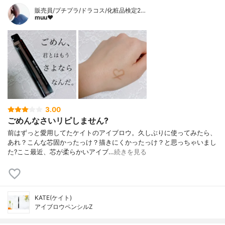
販売員/プチプラ/ドラコス/化粧品検定2…
muu❤︎
3.00
ごめんなさいリピしません?
前はずっと愛用してたケイトのアイブロウ。久しぶりに使ってみたら、
あれ？こんな芯固かったっけ？描きにくかったっけ？と思っちゃいまし
た?ここ最近、芯が柔らかいアイブ…
続きを見る
KATE(ケイト)
アイブロウペンシルZ