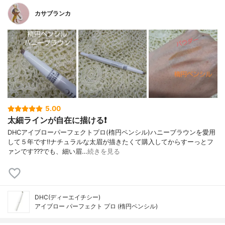
カサブランカ
5.00
太細ラインが自在に描ける❗️
DHCアイブローパーフェクトプロ(楕円ペンシル)ハニーブラウンを愛用
して５年です‼️ナチュラルな太眉が描きたくて購入してからすーっとフ
ァンです???でも、細い眉…
続きを見る
DHC(ディーエイチシー)
アイブロー パーフェクト プロ (楕円ペンシル)