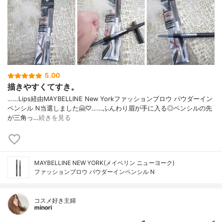
5.00
描きやすくてすき。
……Lips経由MAYBELLINE New Yorkファッションブロウ パウダーイン
ペンシル N当選しました🤗♡……ふんわり眉が手に入る◎ペンシルの先
が三角っ…
続きを見る
MAYBELLINE NEW YORK(メイベリン ニューヨーク)
ファッションブロウ パウダーイン​ペンシル N
コスメ好き主婦
minori