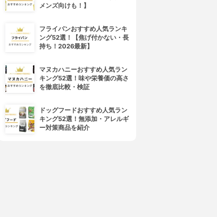
メンズ向けも！】
フライパンおすすめ人気ランキ
ング52選！【焦げ付かない・長
持ち！2026最新】
マヌカハニーおすすめ人気ラン
キング52選！味や栄養価の高さ
を徹底比較・検証
NLY MINERALS(オンリーミ
NARS(ナーズ)
ネラル)
ライトリフレクティングセッテ
マーブルフェイスパウダー シ
ィングパウダー プレスト N
ドッグフードおすすめ人気ラン
マー
3.94
(33)
キング52選！無添加・アレルギ
3.95
(7)
¥3,350
ー対策商品を紹介
¥4,950