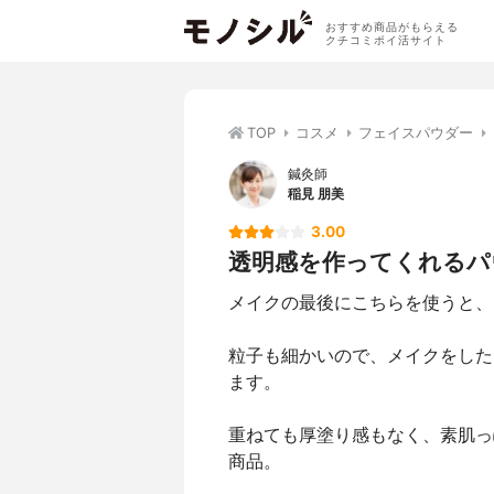
おすすめ商品がもらえる
クチコミポイ活サイト
TOP
コスメ
フェイスパウダー
鍼灸師
稲見 朋美
3.00
透明感を作ってくれるパ
メイクの最後にこちらを使うと、
粒子も細かいので、メイクをした
ます。
重ねても厚塗り感もなく、素肌っ
商品。