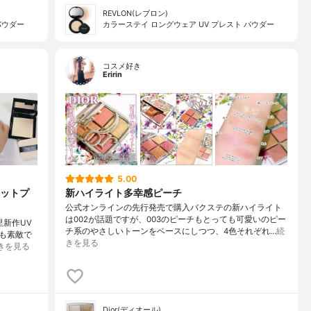
REVLON(レブロン)
パウダー
カラーステイ ロングウェア UV プレスト パウダー
コスメ好き
Eririn
5.00
マットプ
新ハイライト多幸感ピーチ
公式オンラインの先行発売で購入バクステの新ハイライト
は002が話題ですが、003のピーチもとっても可愛いのピー
方里新作UV
チ系のやさしいトーンをベースにしつつ、4色それぞれ…
続
も素敵で
きを見る
きを見る
Dior(ディオール)