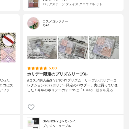
バックステージ フェイス グロウ パレット
コスメコレクター
もい
5.00
ホリデー限定のプリズムリーブル
だった
#コスメ購入品GIVENCHYプリズム・リーブル ホリデーコ
クロコはズ
レクション2022ホリデー限定のパウダー、実は買っていま
アフラ…
した！今年のホリデーのテーマは「A Magi…
続きを見る
GIVENCHY(ジバンシイ)
プリズム・リーブル