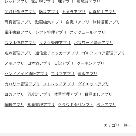
レシピアプリ
家計簿アプリ
株アプリ
環境音アプリ
間取り作成アプリ
防災アプリ
カメラアプリ
写真加工アプリ
写真管理アプリ
動画編集アプリ
自撮りアプリ
無料漫画アプリ
電子書籍アプリ
シフト管理アプリ
スケジュールアプリ
スマホ依存アプリ
タスク管理アプリ
パスワード管理アプリ
名刺管理アプリ
通信量チェッカーアプリ
ゴルフスコア管理アプリ
メモアプリ
日本酒アプリ
日記アプリ
クーポンアプリ
ハンドメイド通販アプリ
フリマアプリ
通販アプリ
カロリー管理アプリ
ストレッチアプリ
ダイエットアプリ
ヨガアプリ
万歩計アプリ
体重管理アプリ
目覚ましアプリ
睡眠アプリ
食事管理アプリ
クラウド会計ソフト
占いアプリ
カテゴリ一覧へ