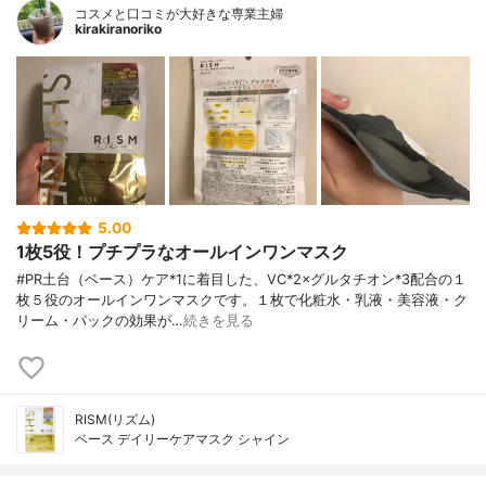
コスメと口コミが大好きな専業主婦
kirakiranoriko
5.00
1枚5役！プチプラなオールインワンマスク
#PR土台（ベース）ケア*1に着目した、VC*2×グルタチオン*3配合の１
枚５役のオールインワンマスクです。１枚で化粧水・乳液・美容液・ク
リーム・パックの効果が…
続きを見る
RISM(リズム)
ベース デイリーケアマスク シャイン