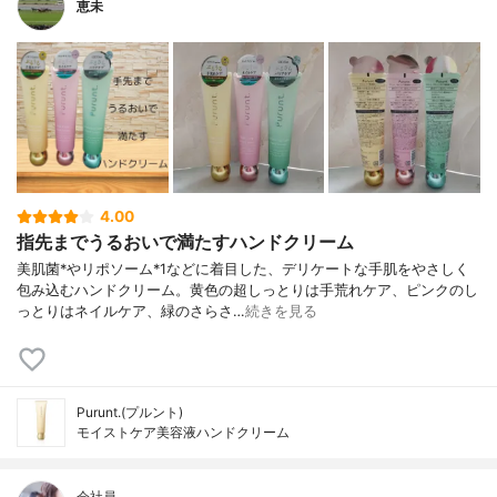
恵未
4.00
指先までうるおいで満たすハンドクリーム
美肌菌*やリポソーム*1などに着目した、デリケートな手肌をやさしく
包み込むハンドクリーム。黄色の超しっとりは手荒れケア、ピンクのし
っとりはネイルケア、緑のさらさ…
続きを見る
Purunt.(プルント)
モイストケア美容液ハンドクリーム
会社員