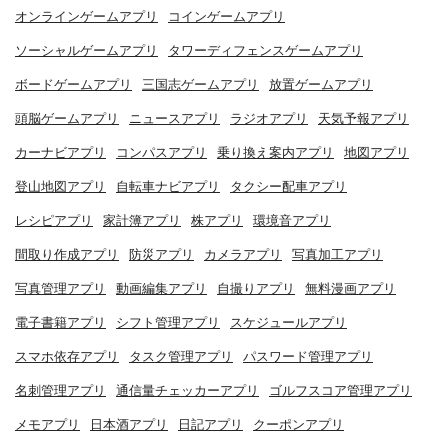
オンラインゲームアプリ
コインゲームアプリ
ソーシャルゲームアプリ
タワーディフェンスゲームアプリ
ボードゲームアプリ
三国志ゲームアプリ
放置ゲームアプリ
頭脳ゲームアプリ
ニュースアプリ
ラジオアプリ
天気予報アプリ
カーナビアプリ
コンパスアプリ
乗り換え案内アプリ
地図アプリ
登山地図アプリ
自転車ナビアプリ
タクシー配車アプリ
レシピアプリ
家計簿アプリ
株アプリ
環境音アプリ
間取り作成アプリ
防災アプリ
カメラアプリ
写真加工アプリ
写真管理アプリ
動画編集アプリ
自撮りアプリ
無料漫画アプリ
電子書籍アプリ
シフト管理アプリ
スケジュールアプリ
スマホ依存アプリ
タスク管理アプリ
パスワード管理アプリ
名刺管理アプリ
通信量チェッカーアプリ
ゴルフスコア管理アプリ
メモアプリ
日本酒アプリ
日記アプリ
クーポンアプリ