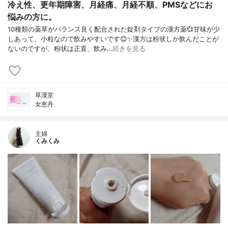
冷え性、更年期障害、月経痛、月経不順、PMSなどにお
悩みの方に。
10種類の薬草がバランス良く配合された錠剤タイプの漢方薬💞甘味が少
しあって、小粒なので飲みやすいです😊✨漢方は粉状しか飲んだことが
ないのですが、粉状は正直、飲み…
続きを見る
草漢堂
女恵丹
主婦
くみくみ