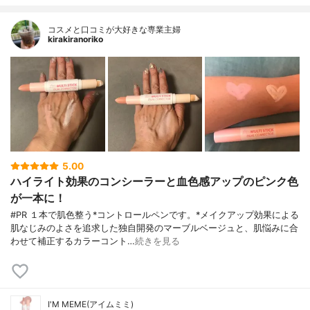
コスメと口コミが大好きな専業主婦
kirakiranoriko
5.00
ハイライト効果のコンシーラーと血色感アップのピンク色
が一本に！
#PR １本で肌色整う*コントロールペンです。*メイクアップ効果による
肌なじみのよさを追求した独自開発のマーブルベージュと、肌悩みに合
わせて補正するカラーコント…
続きを見る
I'M MEME(アイムミミ)