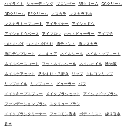
ハイライト
シェーディング
ブロンザー
BBクリーム
CCクリーム
DDクリーム
EEクリーム
マスカラ
マスカラ下地
マスカラトップコート
アイライナー
アイシャドウ
アイシャドウベース
アイブロウ
ホットビューラー
アイプチ
つけまつげ
つけまつげのり
眉ティント
眉マスカラ
眉毛テンプレート
マニキュア
ネイルシール
ネイルトップコート
ネイルベースコート
フットネイルシール
ネイルオイル
除光液
ネイルケアセット
爪やすり・爪磨き
リップ
クレヨンリップ
リップオイル
リップコート
ビューラー
パフ
メイクキープスプレー
メイクブラシセット
アイシャドウブラシ
ファンデーションブラシ
スクリューブラシ
メイクブラシクリーナー
フェロモン香水
ボディミスト
練り香水
香水