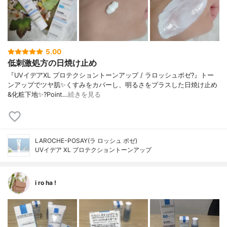
5.00
低刺激処方の日焼け止め
『UVイデアXL プロテクショントーンアップ / ラロッシュポゼ?』トー
ンアップでツヤ肌✨くすみをカバーし、明るさをプラスした日焼け止め
&化粧下地✨?Point…
続きを見る
LAROCHE-POSAY(ラ ロッシュ ポゼ)
UVイデア XL プロテクショントーンアップ
i ro ha !