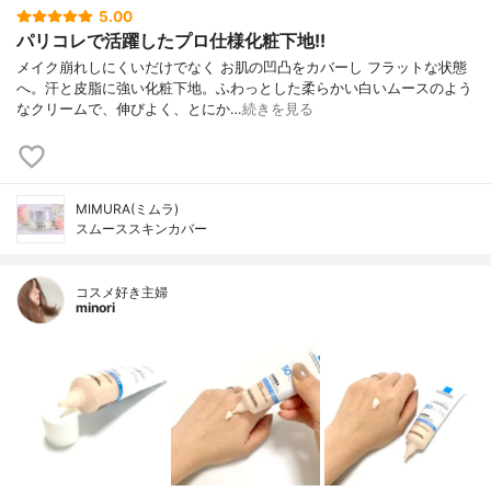
5.00
パリコレで活躍したプロ仕様化粧下地!!
メイク崩れしにくいだけでなく お肌の凹凸をカバーし フラットな状態
へ。汗と皮脂に強い化粧下地。ふわっとした柔らかい白いムースのよう
なクリームで、伸びよく、とにか…
続きを見る
MIMURA(ミムラ)
スムーススキンカバー
コスメ好き主婦
minori