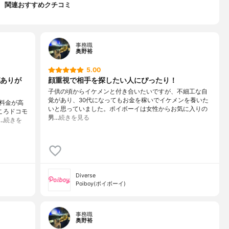
関連おすすめクチコミ
事務職
奥野裕
5.00
ありが
顔重視で相手を探したい人にぴったり！
子供の頃からイケメンと付き合いたいですが、不細工な自
覚があり、30代になってもお金を稼いでイケメンを養いた
料金が高
いと思っていました。ポイボーイは女性からお気に入りの
ころドコモ
男…
続きを見る
…
続きを
Diverse
Poiboy(ポイボーイ)
事務職
奥野裕