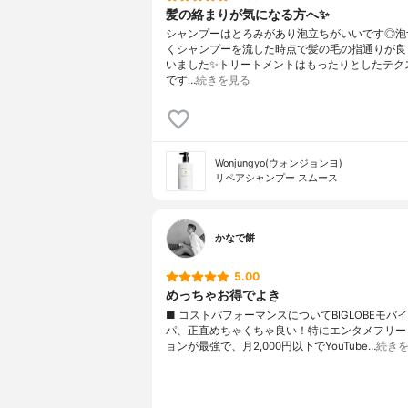
髪の絡まりが気になる方へ✨
シャンプーはとろみがあり泡立ちがいいです◎泡
くシャンプーを流した時点で髪の毛の指通りが良
いました✨トリートメントはもったりとしたテク
です…
続きを見る
Wonjungyo(ウォンジョンヨ)
リペアシャンプー スムース
かなで餅
5.00
めっちゃお得でよき
■ コストパフォーマンスについてBIGLOBEモバ
パ、正直めちゃくちゃ良い！特にエンタメフリー
ョンが最強で、月2,000円以下でYouTube…
続き