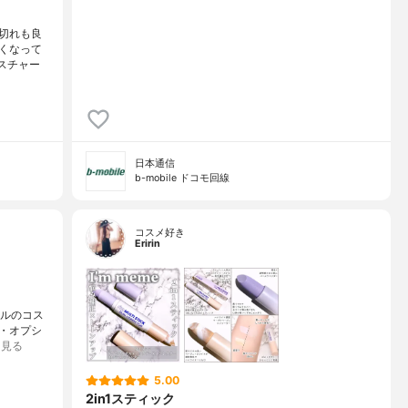
切れも良
くなって
スチャー
日本通信
b-mobile ドコモ回線
コスメ好き
Eririn
イルのコス
・オプシ
を見る
5.00
2in1スティック