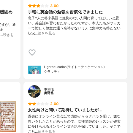
3.00
礎固め
手軽に英会話の勉強を習慣化できました
息子2人に将来英語に抵抗のない人間に育ってほしいと思
い、英会話を習わせたかったのですが、本人たちがサッカ
ですが、通
ーで忙しく教室に通う余裕がないうえに集中力も持たない
sh
状況…
続きを見る
…
続きを
Lighteducation(ライトエデュケーション)
クラウティ
事務職
奥野裕
2.00
女性向けと聞いて期待していましたが...
過去にオンライン英会話で講師からセクハラを受け、嫌な
思いをしたことがあったので、女性講師のレッスンが確実
に受けられるオンライン英会話を探していました。そこで
こち…
続きを見る