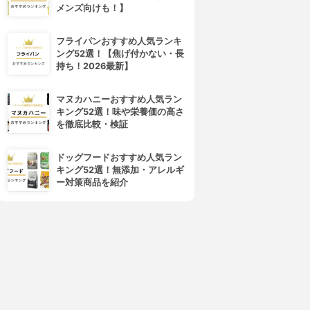
メンズ向けも！】
4位
5位
フライパンおすすめ人気ランキ
ング52選！【焦げ付かない・長
持ち！2026最新】
マヌカハニーおすすめ人気ラン
キング52選！味や栄養価の高さ
を徹底比較・検証
Rigato(リガト)
Distimo(ディスティモ)
ギガ残‪量‬
My Data Manager
ドッグフードおすすめ人気ラン
3.15
3.15
(2)
(2)
キング52選！無添加・アレルギ
¥0
¥0
ー対策商品を紹介