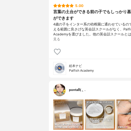
5.00
言葉の土台ができる前の子でもしっかり基
ができます
4歳の子をインター系の幼稚園に通わせているの
える範囲に良さげな英会話スクールがなく、Palfi
Academyを選びました。他の英会話スクールとは
見る
絵本ナビ
Palfish Academy
pontaჱ̒( . ̫ .