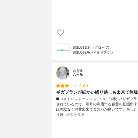
BIGLOBE(ビッグローブ)
BIGLOBEモバイル Aプラン
自営業
八ヶ岳
3.00
ギガプランが細かい繰り越しも出来て無駄
■コストパフォーマンスについて細かいギガプラ
されているので、毎月の利用する容量を把握出来
は無駄なく消費出来てコスパが良いです。余った
り越…
続きを見る