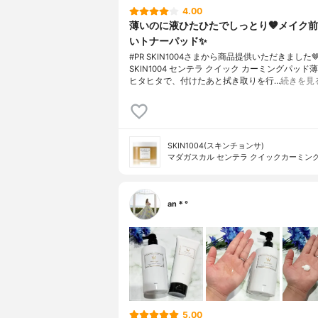
4.00
薄いのに液ひたひたでしっとり🤎メイク
いトナーパッド✨️
#PR SKIN1004さまから商品提供いただきました🤎
SKIN1004 センテラ クイック カーミングパッド
ヒタヒタで、付けたあと拭き取りを行…
続きを見
SKIN1004(スキンチョンサ)
マダガスカル センテラ クイックカーミン
an＊°
5.00