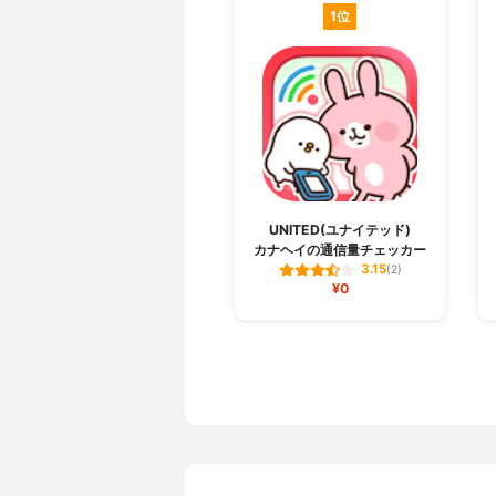
1位
UNITED(ユナイテッド)
カナヘイの通信量チェッカ‪ー‬
3.15
(2)
¥0