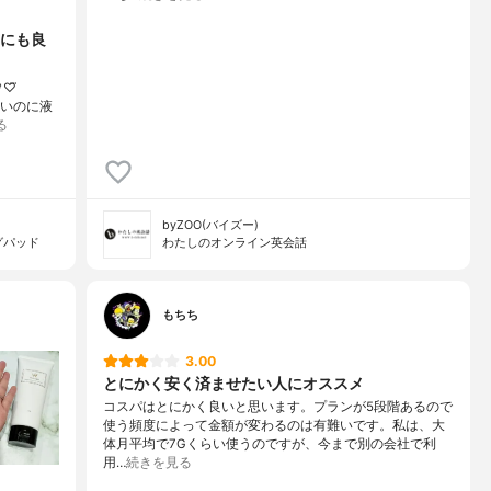
前にも良
♡⃛
薄いのに液
る
byZOO(バイズー)
グパッド
わたしのオンライン英会話
もちち
3.00
とにかく安く済ませたい人にオススメ
コスパはとにかく良いと思います。プランが5段階あるので
使う頻度によって金額が変わるのは有難いです。私は、大
体月平均で7Gくらい使うのですが、今まで別の会社で利
用…
続きを見る