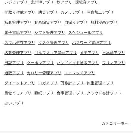
レシピアプリ
家計簿アプリ
株アプリ
環境音アプリ
間取り作成アプリ
防災アプリ
カメラアプリ
写真加工アプリ
写真管理アプリ
動画編集アプリ
自撮りアプリ
無料漫画アプリ
電子書籍アプリ
シフト管理アプリ
スケジュールアプリ
スマホ依存アプリ
タスク管理アプリ
パスワード管理アプリ
名刺管理アプリ
ゴルフスコア管理アプリ
メモアプリ
日本酒アプリ
日記アプリ
クーポンアプリ
ハンドメイド通販アプリ
フリマアプリ
通販アプリ
カロリー管理アプリ
ストレッチアプリ
ダイエットアプリ
ヨガアプリ
万歩計アプリ
体重管理アプリ
目覚ましアプリ
睡眠アプリ
食事管理アプリ
クラウド会計ソフト
占いアプリ
カテゴリ一覧へ