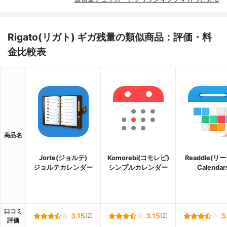
Rigato(リガト) ギガ残‪量‬の類似商品：評価・料
金比較表
商品名
Jorte(ジョルテ)
Komorebi(コモレビ)
Readdle(リ
ジョルテカレンダー
シンプルカレンダー
Calendar
口コミ
3.15
(2)
3.15
(2)
3
評価