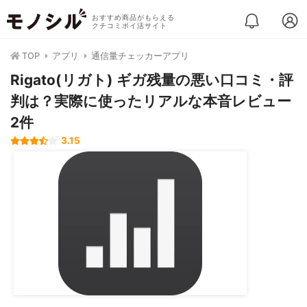
おすすめ商品がもらえる
クチコミポイ活サイト
TOP
アプリ
通信量チェッカーアプリ
Rigato(リガト) ギガ残‪量‬の悪い口コミ・評
判は？実際に使ったリアルな本音レビュー
2件
3.15