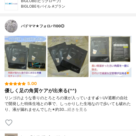
BIGLOBE(ビッグローブ)
BIGLOBEモバイル Aプラン
バドママ★フォロバ100◎
5.00
優しく足の角質ケアが出来る(^^)
リンゴのような香りのとろとろの液が入っています🍎✨UV遮断の自社
で開発した特殊生地との事で、しっかりした生地なので歩いても破れた
り、液が漏れませんでした✴約30…
続きを見る