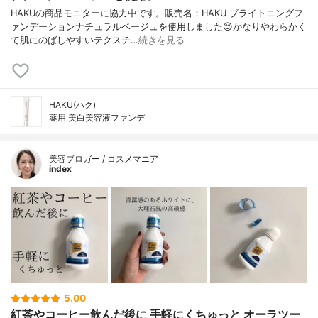
HAKUの商品モニターに協力中です。販売名：HAKU ブライトニングフ
ァンデーションナチュラルベージュを使用しました😊かなりやわらかく
て肌にのばしやすいテクスチ…
続きを見る
HAKU(ハク)
薬用 美白美容液ファンデ
美容ブロガー / コスメマニア
index
5.00
紅茶やコーヒー飲んだ後に 手軽にくちゅっと オーラツー