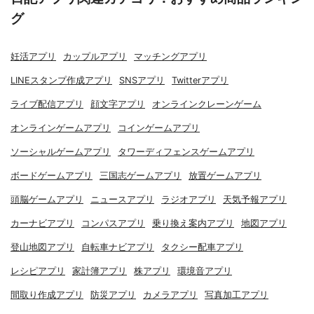
グ
妊活アプリ
カップルアプリ
マッチングアプリ
LINEスタンプ作成アプリ
SNSアプリ
Twitterアプリ
ライブ配信アプリ
顔文字アプリ
オンラインクレーンゲーム
オンラインゲームアプリ
コインゲームアプリ
ソーシャルゲームアプリ
タワーディフェンスゲームアプリ
ボードゲームアプリ
三国志ゲームアプリ
放置ゲームアプリ
頭脳ゲームアプリ
ニュースアプリ
ラジオアプリ
天気予報アプリ
カーナビアプリ
コンパスアプリ
乗り換え案内アプリ
地図アプリ
登山地図アプリ
自転車ナビアプリ
タクシー配車アプリ
レシピアプリ
家計簿アプリ
株アプリ
環境音アプリ
間取り作成アプリ
防災アプリ
カメラアプリ
写真加工アプリ