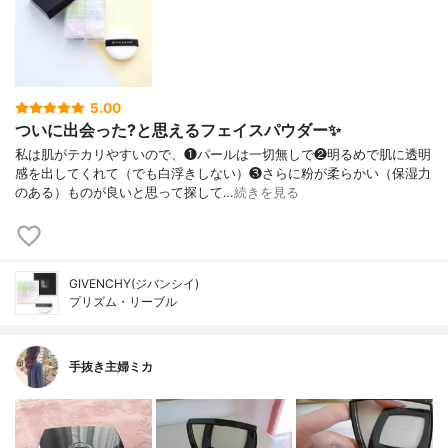
5.00
ついに出会った?と思えるフェイスパウダー✨
私は肌がテカリやすいので、❶パールは一切無しで❷明るめで肌に透明
感を出してくれて（でも白浮きしない）❸さらに粉が柔らかい（保湿力
のある）ものが良いと思って探して…
続きを見る
GIVENCHY(ジバンシイ)
プリズム・リーブル
手抜き主婦ミカ