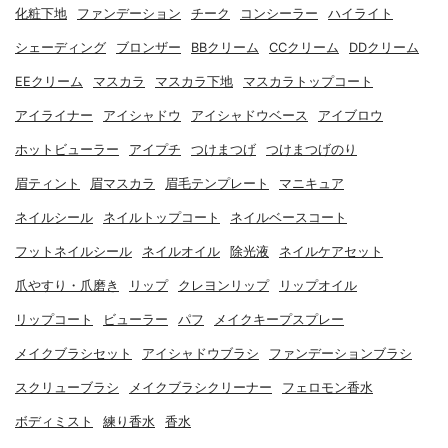
化粧下地
ファンデーション
チーク
コンシーラー
ハイライト
シェーディング
ブロンザー
BBクリーム
CCクリーム
DDクリーム
EEクリーム
マスカラ
マスカラ下地
マスカラトップコート
アイライナー
アイシャドウ
アイシャドウベース
アイブロウ
ホットビューラー
アイプチ
つけまつげ
つけまつげのり
眉ティント
眉マスカラ
眉毛テンプレート
マニキュア
ネイルシール
ネイルトップコート
ネイルベースコート
フットネイルシール
ネイルオイル
除光液
ネイルケアセット
爪やすり・爪磨き
リップ
クレヨンリップ
リップオイル
リップコート
ビューラー
パフ
メイクキープスプレー
メイクブラシセット
アイシャドウブラシ
ファンデーションブラシ
スクリューブラシ
メイクブラシクリーナー
フェロモン香水
ボディミスト
練り香水
香水