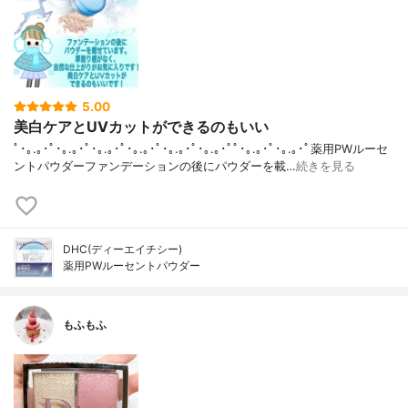
5.00
美白ケアとUVカットができるのもいい
ﾟ･｡.｡･ﾟ･｡.｡･ﾟ･｡.｡･ﾟ･｡.｡･ﾟ･｡.｡･ﾟ･｡.｡･ﾟﾟ･｡.｡･ﾟ･｡.｡･ﾟ薬用PWルーセ
ントパウダーファンデーションの後にパウダーを載…
続きを見る
DHC(ディーエイチシー)
薬用PWルーセントパウダー
もふもふ