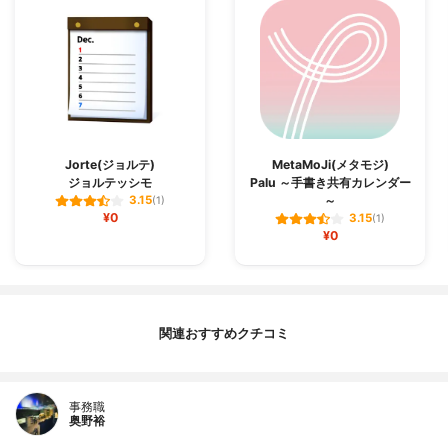
Jorte(ジョルテ)
MetaMoJi(メタモジ)
ジョルテッシモ
Palu ～手書き共有カレンダー
～
3.15
(1)
¥0
3.15
(1)
¥0
関連おすすめクチコミ
事務職
奥野裕