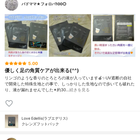
バドママ★フォロバ100◎
5.00
優しく足の角質ケアが出来る(^^)
リンゴのような香りのとろとろの液が入っています🍎✨UV遮断の自社
で開発した特殊生地との事で、しっかりした生地なので歩いても破れた
り、液が漏れませんでした✴約30…
続きを見る
Love Edellis(ラブエデリス)
クレンズフットパック