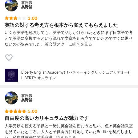
事務職
奥野裕
3.00
英語の対する考え方を根本から変えてもらえました
いくら英語を勉強しても、英語で話しかけられたときにまず日本語で考
えて英語に変換するという流れで文章を組み立てていたのですぐに返せ
ないのが悩みでした。英会話スクー…
続きを見る
Liberty English Academy(リバティーイングリッシュアカデミー)
LIBERTY オンライン
事務職
奥野裕
5.00
自由度の高いカリキュラムが魅力です
大学受験を控える子供と一緒に英会話を習おうと思い、色々英会話教室
を見ていたところ、大人と子供両方に対応していたBerlitzを契約しまし
た。私自身英語に苦手意識…
続きを見る