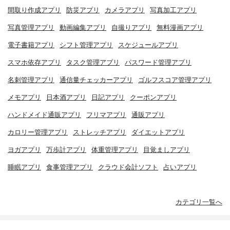
間取り作成アプリ
防災アプリ
カメラアプリ
写真加工アプリ
写真管理アプリ
動画編集アプリ
自撮りアプリ
無料漫画アプリ
電子書籍アプリ
シフト管理アプリ
スケジュールアプリ
スマホ依存アプリ
タスク管理アプリ
パスワード管理アプリ
名刺管理アプリ
通信量チェッカーアプリ
ゴルフスコア管理アプリ
メモアプリ
日本酒アプリ
日記アプリ
クーポンアプリ
ハンドメイド通販アプリ
フリマアプリ
通販アプリ
カロリー管理アプリ
ストレッチアプリ
ダイエットアプリ
ヨガアプリ
万歩計アプリ
体重管理アプリ
目覚ましアプリ
睡眠アプリ
食事管理アプリ
クラウド会計ソフト
占いアプリ
カテゴリ一覧へ