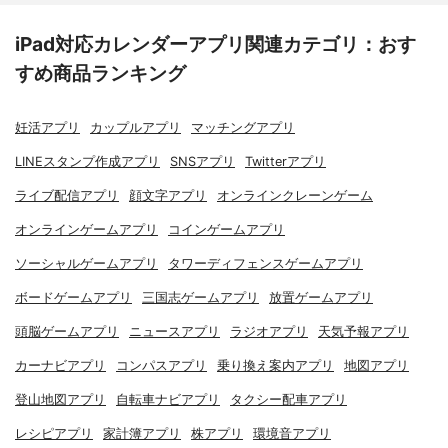
iPad対応カレンダーアプリ関連カテゴリ：おす
すめ商品ランキング
妊活アプリ
カップルアプリ
マッチングアプリ
LINEスタンプ作成アプリ
SNSアプリ
Twitterアプリ
ライブ配信アプリ
顔文字アプリ
オンラインクレーンゲーム
オンラインゲームアプリ
コインゲームアプリ
ソーシャルゲームアプリ
タワーディフェンスゲームアプリ
ボードゲームアプリ
三国志ゲームアプリ
放置ゲームアプリ
頭脳ゲームアプリ
ニュースアプリ
ラジオアプリ
天気予報アプリ
カーナビアプリ
コンパスアプリ
乗り換え案内アプリ
地図アプリ
登山地図アプリ
自転車ナビアプリ
タクシー配車アプリ
レシピアプリ
家計簿アプリ
株アプリ
環境音アプリ