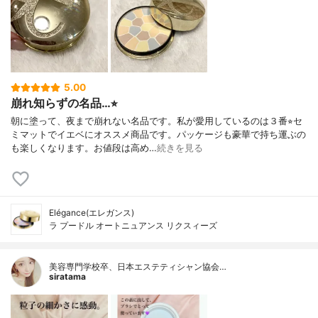
5.00
崩れ知らずの名品…⭐︎
朝に塗って、夜まで崩れない名品です。私が愛用しているのは３番⭐︎セ
ミマットでイエベにオススメ商品です。パッケージも豪華で持ち運ぶの
も楽しくなります。お値段は高め…
続きを見る
Elégance(エレガンス)
ラ プードル オートニュアンス リクスィーズ
美容専門学校卒、日本エステティシャン協会…
siratama