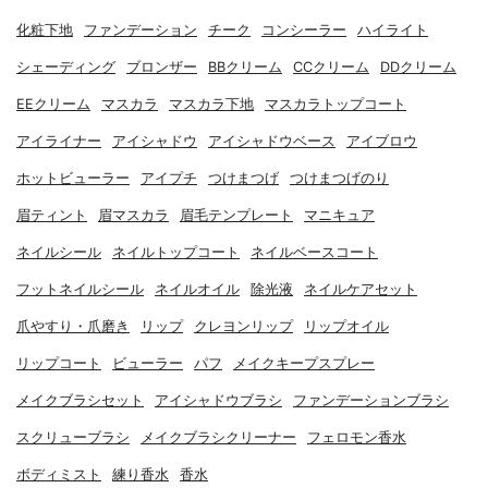
化粧下地
ファンデーション
チーク
コンシーラー
ハイライト
シェーディング
ブロンザー
BBクリーム
CCクリーム
DDクリーム
EEクリーム
マスカラ
マスカラ下地
マスカラトップコート
アイライナー
アイシャドウ
アイシャドウベース
アイブロウ
ホットビューラー
アイプチ
つけまつげ
つけまつげのり
眉ティント
眉マスカラ
眉毛テンプレート
マニキュア
ネイルシール
ネイルトップコート
ネイルベースコート
フットネイルシール
ネイルオイル
除光液
ネイルケアセット
爪やすり・爪磨き
リップ
クレヨンリップ
リップオイル
リップコート
ビューラー
パフ
メイクキープスプレー
メイクブラシセット
アイシャドウブラシ
ファンデーションブラシ
スクリューブラシ
メイクブラシクリーナー
フェロモン香水
ボディミスト
練り香水
香水