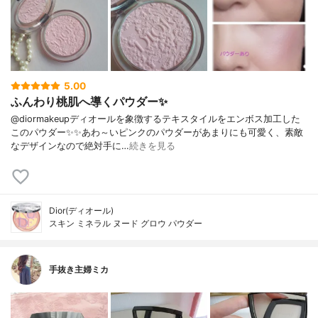
5.00
ふんわり桃肌へ導くパウダー✨
@diormakeupディオールを象徴するテキスタイルをエンボス加工した
このパウダー✨✨あわ～いピンクのパウダーがあまりにも可愛く、素敵
なデザインなので絶対手に…
続きを見る
Dior(ディオール)
スキン ミネラル ヌード グロウ パウダー
手抜き主婦ミカ