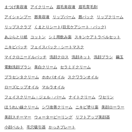
まつげ美容液
アイクリーム
眉毛美容液
眉毛育毛剤
アイシャンプー
唇美容液
リップバーム
唇パック
リップクリーム
リップスクラブ
くまとりシート(目元ケアシート・パック)
あぶらとり紙
コットン
シミ用飲み薬
スキンケアトラベルセット
ニキビパッチ
フェイスパック・シートマスク
マイクロニードルパッチ
洗顔クロス
洗顔ネット
洗顔ブラシ
繭玉
電動洗顔ブラシ
美白クリーム
セラミドクリーム
プラセンタクリーム
ホホバオイル
スクワランオイル
ローズヒップオイル
マルラオイル
フェイスクリーム・ジェル・バーム
ナイトクリーム
ワセリン
ほうれい線クリーム
シワ改善クリーム
ニキビ塗り薬
美顔ローラー
美顔スチーマー
ウォーターピーリング
リフトアップ美顔器
小顔ベルト
毛穴吸引器
かっさプレート