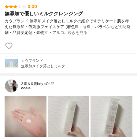
3.00
無添加で優しいミルククレンジング
カウブランド 無添加メイク落としミルクの紹介ですデリケート肌を考
えた無添加・低刺激フェイスケア (着色料・香料・パラベンなどの防腐
剤・品質安定剤・鉱物油・アルコ…
続きを見る
カウブランド
無添加メイク落としミルク
3歳＆0歳boy×OL🤍
coala