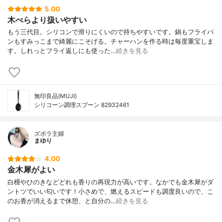
5.00
木べらより扱いやすい
もう三代目。シリコンで滑りにくいので持ちやすいです。鍋もフライパ
ンもすみっこまで綺麗にこそげる。チャーハンを作る時は毎度重宝しま
す。しれっとフライ返しにも使った…
続きを見る
無印良品(MUJI)
シリコーン調理スプーン 82932461
ズボラ主婦
まゆり
4.00
金木犀がよい
白檀やひのきなどどれも香りの再現力が高いです。なかでも金木犀がダ
ントツでいい匂いです！小さめで、燃えるスピードも調度良いので、こ
のお香が消えるまで休憩、と自分の…
続きを見る