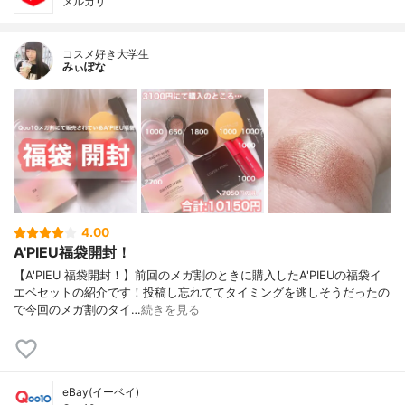
メルカリ
コスメ好き大学生
みぃぽな
4.00
A'PIEU福袋開封！
【A'PIEU 福袋開封！】前回のメガ割のときに購入したA'PIEUの福袋イ
エベセットの紹介です！投稿し忘れててタイミングを逃しそうだったの
で今回のメガ割のタイ…
続きを見る
eBay(イーベイ)