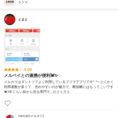
ラクマ
とまと
4.00
メルペイとの連携が便利💓✨
メルカリはダントツでよく利用しているフリマアプリです^ ^✨とにかく
利用者数が多くて、売れやすいのが魅力で、断捨離にはもってこいです
💓1年くらい前から売る専門で…
続きを見る
mercari(メルカリ)