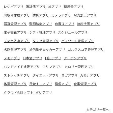
レシピアプリ
家計簿アプリ
株アプリ
環境音アプリ
間取り作成アプリ
防災アプリ
カメラアプリ
写真加工アプリ
写真管理アプリ
動画編集アプリ
自撮りアプリ
無料漫画アプリ
電子書籍アプリ
シフト管理アプリ
スケジュールアプリ
スマホ依存アプリ
タスク管理アプリ
パスワード管理アプリ
名刺管理アプリ
通信量チェッカーアプリ
ゴルフスコア管理アプリ
メモアプリ
日本酒アプリ
日記アプリ
クーポンアプリ
ハンドメイド通販アプリ
フリマアプリ
カロリー管理アプリ
ストレッチアプリ
ダイエットアプリ
ヨガアプリ
万歩計アプリ
体重管理アプリ
目覚ましアプリ
睡眠アプリ
食事管理アプリ
クラウド会計ソフト
占いアプリ
カテゴリ一覧へ