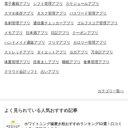
電子書籍アプリ
シフト管理アプリ
スケジュールアプリ
スマホ依存アプリ
タスク管理アプリ
パスワード管理アプリ
名刺管理アプリ
通信量チェッカーアプリ
ゴルフスコア管理アプリ
メモアプリ
日本酒アプリ
日記アプリ
クーポンアプリ
ハンドメイド通販アプリ
フリマアプリ
カロリー管理アプリ
ストレッチアプリ
ダイエットアプリ
ヨガアプリ
万歩計アプリ
体重管理アプリ
目覚ましアプリ
睡眠アプリ
食事管理アプリ
クラウド会計ソフト
占いアプリ
カテゴリ一覧へ
よく見られている人気おすすめ記事
ホワイトニング歯磨き粉おすすめランキング52選！口コミ