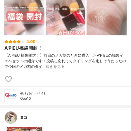
4.00
A'PIEU福袋開封！
【A'PIEU 福袋開封！】前回のメガ割のときに購入したA'PIEUの福袋イ
エベセットの紹介です！投稿し忘れててタイミングを逃しそうだったの
で今回のメガ割のタイ…
続きを見る
eBay(イーベイ)
Qoo10
ヨコ