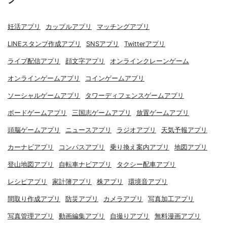
妊活アプリ
カップルアプリ
マッチングアプリ
LINEスタンプ作成アプリ
SNSアプリ
Twitterアプリ
ライブ配信アプリ
顔文字アプリ
オンラインクレーンゲーム
オンラインゲームアプリ
コインゲームアプリ
ソーシャルゲームアプリ
タワーディフェンスゲームアプリ
ボードゲームアプリ
三国志ゲームアプリ
放置ゲームアプリ
頭脳ゲームアプリ
ニュースアプリ
ラジオアプリ
天気予報アプリ
カーナビアプリ
コンパスアプリ
乗り換え案内アプリ
地図アプリ
登山地図アプリ
自転車ナビアプリ
タクシー配車アプリ
レシピアプリ
家計簿アプリ
株アプリ
環境音アプリ
間取り作成アプリ
防災アプリ
カメラアプリ
写真加工アプリ
写真管理アプリ
動画編集アプリ
自撮りアプリ
無料漫画アプリ