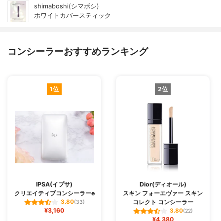
shimaboshi(シマボシ)
ホワイトカバースティック
コンシーラーおすすめランキング
1位
2位
IPSA(イプサ)
Dior(ディオール)
クリエイティブコンシーラーe
スキン フォーエヴァー スキン
コレクト コンシーラー
3.80
(33)
¥3,160
3.80
(22)
¥4,380