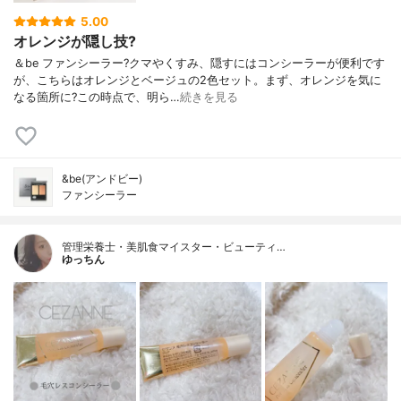
5.00
オレンジが隠し技?
＆be ファンシーラー?クマやくすみ、隠すにはコンシーラーが便利です
が、こちらはオレンジとベージュの2色セット。まず、オレンジを気に
なる箇所に?この時点で、明ら…
続きを見る
&be(アンドビー)
ファンシーラー
管理栄養士・美肌食マイスター・ビューティ…
ゆっちん