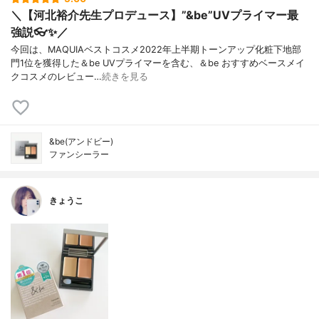
＼【河北裕介先生プロデュース】”&be”UVプライマー最
強説👓✨／
今回は、MAQUIAベストコスメ2022年上半期トーンアップ化粧下地部
門1位を獲得した＆be UVプライマーを含む、＆be おすすめベースメイ
クコスメのレビュー…
続きを見る
&be(アンドビー)
ファンシーラー
きょうこ