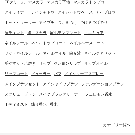
EEクリーム
マスカラ
マスカラ下地
マスカラトップコート
アイライナー
アイシャドウ
アイシャドウベース
アイブロウ
ホットビューラー
アイプチ
つけまつげ
つけまつげのり
眉ティント
眉マスカラ
眉毛テンプレート
マニキュア
ネイルシール
ネイルトップコート
ネイルベースコート
フットネイルシール
ネイルオイル
除光液
ネイルケアセット
爪やすり・爪磨き
リップ
クレヨンリップ
リップオイル
リップコート
ビューラー
パフ
メイクキープスプレー
メイクブラシセット
アイシャドウブラシ
ファンデーションブラシ
スクリューブラシ
メイクブラシクリーナー
フェロモン香水
ボディミスト
練り香水
香水
カテゴリ一覧へ