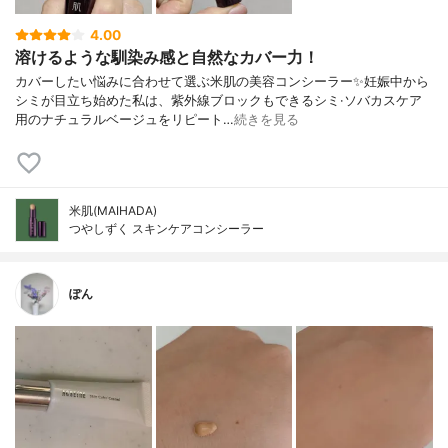
4.00
溶けるような馴染み感と自然なカバー力！
カバーしたい悩みに合わせて選ぶ米肌の美容コンシーラー✨妊娠中から
シミが目立ち始めた私は、紫外線ブロックもできるシミ·ソバカスケア
用のナチュラルベージュをリピート…
続きを見る
米肌(MAIHADA)
つやしずく スキンケアコンシーラー
ぽん