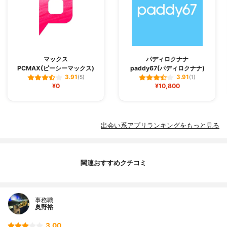
マックス
パディロクナナ
PCMAX(ピーシーマックス)
paddy67(パディロクナナ)
3.91
3.91
(5)
(1)
¥0
¥10,800
出会い系アプリランキングをもっと見る
関連おすすめクチコミ
事務職
奥野裕
3.00