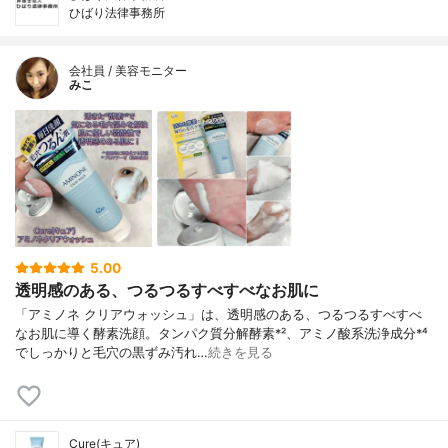
ひばり法律事務所
会社員 / 美容モニター
みこ
5.00
透明感のある、つるつるすべすべなお肌に
「アミノネ クリアウォッシュ」は、透明感のある、つるつるすべすべ
なお肌に導く酵素洗顔。タンパク質分解酵素*²、アミノ酸系洗浄成分*⁴
でしっかりと毛穴の黒ずみ汚れ…
続きを見る
Cure(キュア)