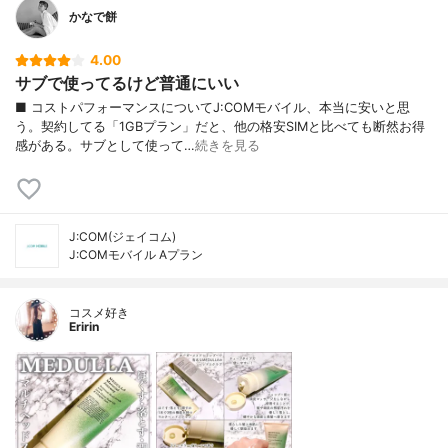
かなで餅
4.00
サブで使ってるけど普通にいい
■ コストパフォーマンスについてJ:COMモバイル、本当に安いと思
う。契約してる「1GBプラン」だと、他の格安SIMと比べても断然お得
感がある。サブとして使って…
続きを見る
J:COM(ジェイコム)
J:COMモバイル Aプラン
コスメ好き
Eririn