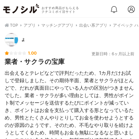
おすすめ商品がもらえる
クチコミポイ活サイト
TOP
アプリ
マッチングアプリ
出会い系アプリ
アイベック 
よ
1.00
更新日時：6ヶ月以上前
業者・サクラの宝庫
出会えるとテレビなどで評判だったため、1カ月だけお試
しで登録しました。その期待半面、業者とサクラがほとん
どで、だれが真面目にやっている人かの区別がつきません
でした。業者・サクラが多い理由としては、男性がポイン
ト制でメッセージを送信するたびにポイントが減ってい
き、ポイントはお金を支払って購入する形となっているた
め、男性とたくさんやりとりしてお金を使わせようとする
のが原因のようです。そのため、不毛なやり取りを続けよ
うとしてくるため、時間もお金も無駄になるなと思いまし