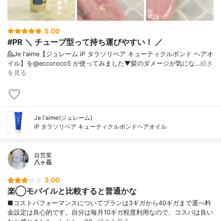
5.00
#PR ＼ チューブ型って持ち運びやすい！ ／
💁Je l'aime【ジュレーム iP タラソリペア キューティクルボンド ヘアオ
イル】を@eccoroco5 が使ってみました⁡⁡⁡⁡▼⁡髪のダメージが気にな…
続き
を見る
Je l'aime(ジュレーム)
iP タラソリペア キューティクルボンドヘアオイル
自営業
八ヶ岳
3.00
楽◯モバイルと比較すると普通かな
■コストパフォーマンスについてプランは3ギガから40ギガまで選べ料
金設定は良心的です。自分は毎月10ギガ程度利用なので、コスパは良い