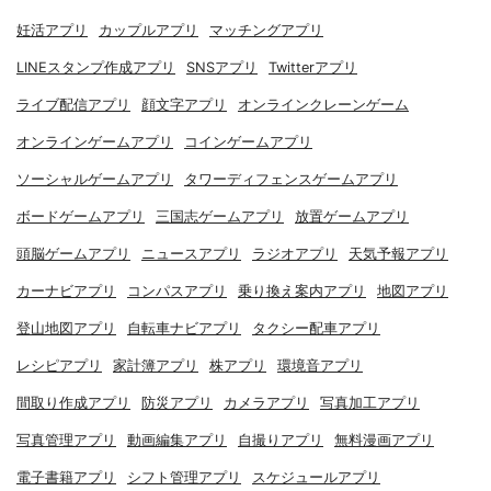
妊活アプリ
カップルアプリ
マッチングアプリ
LINEスタンプ作成アプリ
SNSアプリ
Twitterアプリ
ライブ配信アプリ
顔文字アプリ
オンラインクレーンゲーム
オンラインゲームアプリ
コインゲームアプリ
ソーシャルゲームアプリ
タワーディフェンスゲームアプリ
ボードゲームアプリ
三国志ゲームアプリ
放置ゲームアプリ
頭脳ゲームアプリ
ニュースアプリ
ラジオアプリ
天気予報アプリ
カーナビアプリ
コンパスアプリ
乗り換え案内アプリ
地図アプリ
登山地図アプリ
自転車ナビアプリ
タクシー配車アプリ
レシピアプリ
家計簿アプリ
株アプリ
環境音アプリ
間取り作成アプリ
防災アプリ
カメラアプリ
写真加工アプリ
写真管理アプリ
動画編集アプリ
自撮りアプリ
無料漫画アプリ
電子書籍アプリ
シフト管理アプリ
スケジュールアプリ