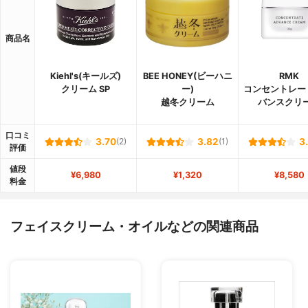
商品名
Kiehl's(キールズ)
BEE HONEY(ビーハニ
RMK
クリーム SP
ー)
コンセントレー
越冬クリーム
バンスクリ
口コミ
3.70
(2)
3.82
(1)
3
評価
値段
¥6,980
¥1,320
¥8,580
料金
フェイスクリーム・オイルなどの関連商品