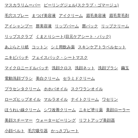
マスカラリムーバー
ピーリングジェル(スクラブ・ゴマージュ)
毛穴スプレー
まつげ美容液
アイクリーム
眉毛美容液
眉毛育毛剤
アイシャンプー
唇美容液
リップバーム
唇パック
リップクリーム
リップスクラブ
くまとりシート(目元ケアシート・パック)
あぶらとり紙
コットン
シミ用飲み薬
スキンケアトラベルセット
ニキビパッチ
フェイスパック・シートマスク
マイクロニードルパッチ
洗顔クロス
洗顔ネット
洗顔ブラシ
繭玉
電動洗顔ブラシ
美白クリーム
セラミドクリーム
プラセンタクリーム
ホホバオイル
スクワランオイル
ローズヒップオイル
マルラオイル
ナイトクリーム
ワセリン
ほうれい線クリーム
シワ改善クリーム
ニキビ塗り薬
美顔ローラー
美顔スチーマー
ウォーターピーリング
リフトアップ美顔器
小顔ベルト
毛穴吸引器
かっさプレート