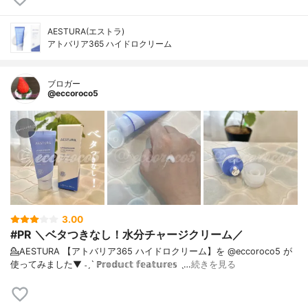
AESTURA(エストラ)
アトバリア365 ハイドロクリーム
ブロガー
@eccoroco5
3.00
#PR ＼ベタつきなし！水分チャージクリーム／
💁AESTURA 【アトバリア365 ハイドロクリーム】を @eccoroco5 が
使ってみました⁡⁡⁡▼⁡⁡⁡ ˗ˏˋ ℙ𝕣𝕠𝕕𝕦𝕔𝕥 𝕗𝕖𝕒𝕥𝕦𝕣𝕖𝕤 ˎ…
続きを見る