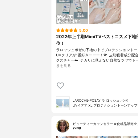
5.00
2022年上半期MimiTVベストコスメ下地
位！
ラロッシュポゼの下地の中でプロテクショントー
UVクリアが1番好きーーー！💖･皮脂吸着成分配
クスチャー☁️･テカリに見えない自然なツヤでト
きを見る
LAROCHE-POSAY(ラ ロッシュ ポゼ)
UVイデア XL プロテクショントーンアップ
ビューティーカウンセラー☆化粧品販売☆
yung