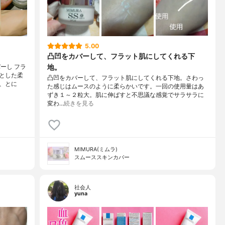
5.00
凸凹をカバーして、フラット肌にしてくれる下
地。
ーし フラ
とした柔
凸凹をカバーして、フラット肌にしてくれる下地。さわっ
、とに
た感じはムースのように柔らかいです。一回の使用量はあ
ずき１～２粒大。肌に伸ばすと不思議な感覚でサラサラに
変わ…
続きを見る
MIMURA(ミムラ)
スムーススキンカバー
社会人
yuna