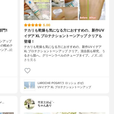
5.00
部門1
テカリも乾燥も気になる方におすすめの、新作UV
イデア XL プロテクショントーンアップ クリアも
登場！
ンアップ
合の軽めテ
テカリも乾燥も気になる方におすすめの、新作UVイデア
ーンア…
続
XL プロテクショントーンアップ クリア。混合肌も研究、う
るさら肌へ。グリーンラベルのチューブタイプ。ノズ…
続
きを見る
LAROCHE-POSAY(ラ ロッシュ ポゼ)
UVイデア XL プロテクショントーンアップ
メ…
専業主婦🍒´-
ちゃんあり