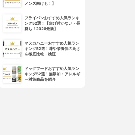
メンズ向けも！】
フライパンおすすめ人気ランキ
CEZANNE(セザンヌ)
Obagi(オバジ)
ング52選！【焦げ付かない・長
VウルトラフィットベースEX
マルチプロテクト UV乳液
持ち！2026最新】
3.87
3.85
(18)
(3)
¥748
¥2,515
マヌカハニーおすすめ人気ラン
キング52選！味や栄養価の高さ
を徹底比較・検証
ドッグフードおすすめ人気ラン
キング52選！無添加・アレルギ
ー対策商品を紹介