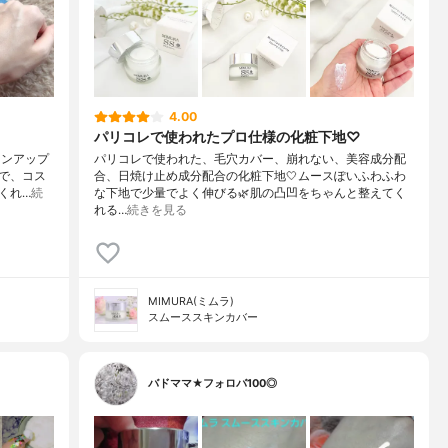
4.00
パリコレで使われたプロ仕様の化粧下地♡
ーンアップ
パリコレで使われた、毛穴カバー、崩れない、美容成分配
で、コス
合、日焼け止め成分配合の化粧下地🤍ムースぽいふわふわ
くれ…
続
な下地で少量でよく伸びる🌿肌の凸凹をちゃんと整えてく
れる…
続きを見る
MIMURA(ミムラ)
スムーススキンカバー
バドママ★フォロバ100◎