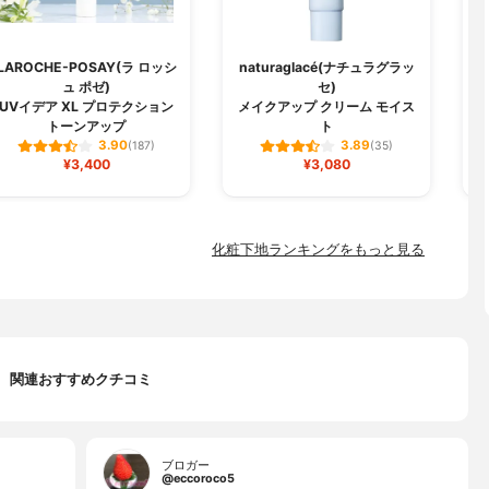
LAROCHE-POSAY(ラ ロッシ
naturaglacé(ナチュラグラッ
ュ ポゼ)
セ)
U
UVイデア XL プロテクション
メイクアップ クリーム モイス
トーンアップ
ト
3.90
3.89
(187)
(35)
¥3,400
¥3,080
化粧下地ランキングをもっと見る
関連おすすめクチコミ
ブロガー
@eccoroco5