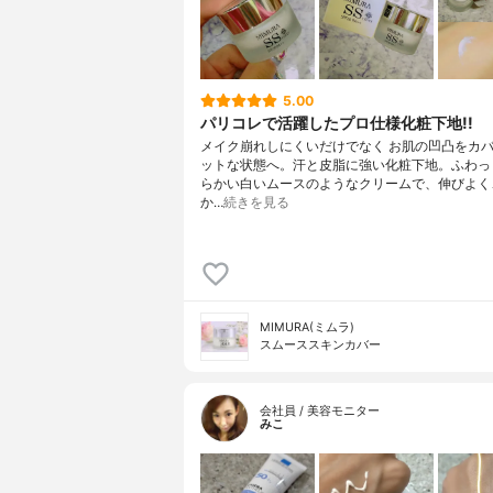
5.00
パリコレで活躍したプロ仕様化粧下地!!
メイク崩れしにくいだけでなく お肌の凹凸をカバ
ットな状態へ。汗と皮脂に強い化粧下地。ふわっ
らかい白いムースのようなクリームで、伸びよく
か…
続きを見る
MIMURA(ミムラ)
スムーススキンカバー
会社員 / 美容モニター
みこ