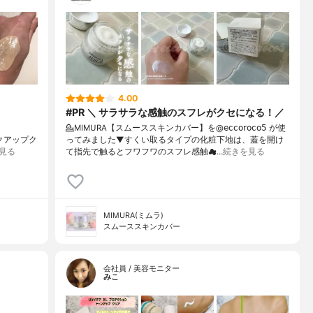
4.00
#PR ＼ サラサラな感触のスフレがクセになる！／
💁MIMURA【スムーススキンカバー】を@𝖾𝖼𝖼𝗈𝗋𝗈𝖼𝗈𝟧 が使
メイクアップク
ってみました⁡⁡▼⁡すくい取るタイプの化粧下地は、蓋を開け
見る
て指先で触るとフワフワのスフレ感触☁…
続きを見る
MIMURA(ミムラ)
スムーススキンカバー
会社員 / 美容モニター
みこ