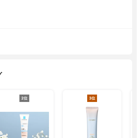
グ
2位
3位