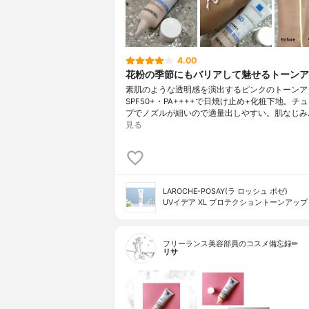
4.00
花粉の季節にもバリアして魅せるトーンア
素肌のような透明感を演出するピンクのトーンア
SPF50+・PA++++で日焼け止め+化粧下地。チ
プでノズルが細いので適量出しやすい。肌なじみ
見る
LAROCHE-POSAY(ラ ロッシュ ポゼ)
UVイデア XL プロテクショントーンアップ
フリーランス美容部員のコスメ備忘録✏︎
リサ