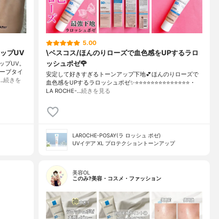
5.00
ップUV
\ベスコス/ほんのりローズで血色感をUPするラロ
ッシュポゼ🌹
ップUV。
ューブタイ
安定して好きすぎるトーンアップ下地💕ほんのりローズで
…
続きを
血色感をUPするラロッシュポゼ✨⭐️⭐️⭐️⭐️⭐️⭐️⭐️⭐️⭐️⭐️⭐️⭐️⭐️⭐️・
LA ROCHE-…
続きを見る
LAROCHE-POSAY(ラ ロッシュ ポゼ)
UVイデア XL プロテクショントーンアップ
美容OL
このみ?美容・コスメ・ファッション