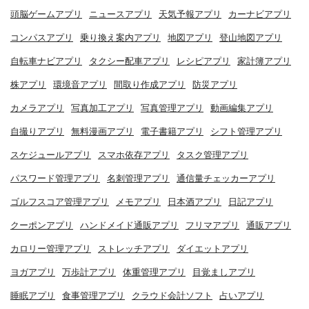
頭脳ゲームアプリ
ニュースアプリ
天気予報アプリ
カーナビアプリ
コンパスアプリ
乗り換え案内アプリ
地図アプリ
登山地図アプリ
自転車ナビアプリ
タクシー配車アプリ
レシピアプリ
家計簿アプリ
株アプリ
環境音アプリ
間取り作成アプリ
防災アプリ
カメラアプリ
写真加工アプリ
写真管理アプリ
動画編集アプリ
自撮りアプリ
無料漫画アプリ
電子書籍アプリ
シフト管理アプリ
スケジュールアプリ
スマホ依存アプリ
タスク管理アプリ
パスワード管理アプリ
名刺管理アプリ
通信量チェッカーアプリ
ゴルフスコア管理アプリ
メモアプリ
日本酒アプリ
日記アプリ
クーポンアプリ
ハンドメイド通販アプリ
フリマアプリ
通販アプリ
カロリー管理アプリ
ストレッチアプリ
ダイエットアプリ
ヨガアプリ
万歩計アプリ
体重管理アプリ
目覚ましアプリ
睡眠アプリ
食事管理アプリ
クラウド会計ソフト
占いアプリ