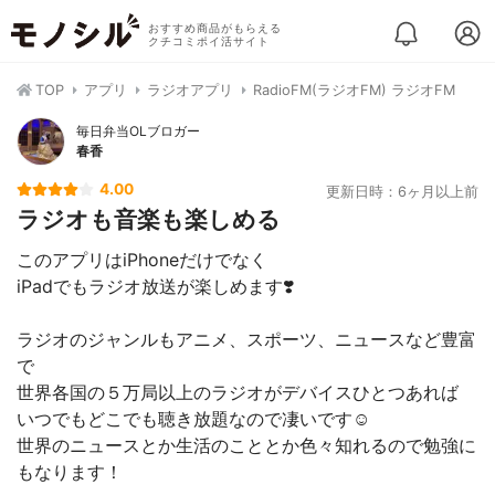
おすすめ商品がもらえる
クチコミポイ活サイト
TOP
アプリ
ラジオアプリ
RadioFM(ラジオFM) ラジオFM
毎日弁当OLブロガー
春香
4.00
更新日時：6ヶ月以上前
ラジオも音楽も楽しめる
このアプリはiPhoneだけでなく
iPadでもラジオ放送が楽しめます❣️
ラジオのジャンルもアニメ、スポーツ、ニュースなど豊富
で
世界各国の５万局以上のラジオがデバイスひとつあれば
いつでもどこでも聴き放題なので凄いです☺︎
世界のニュースとか生活のこととか色々知れるので勉強に
もなります！