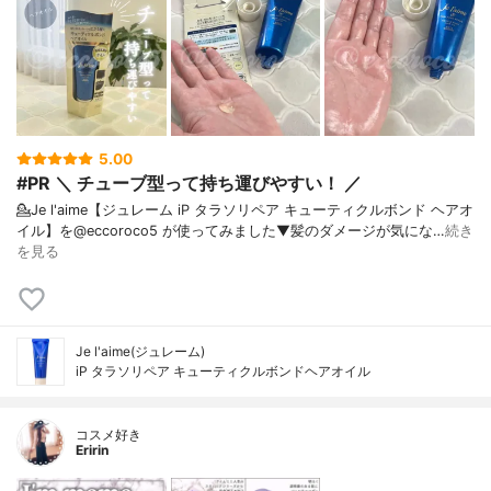
5.00
#PR ＼ チューブ型って持ち運びやすい！ ／
💁Je l'aime【ジュレーム iP タラソリペア キューティクルボンド ヘアオ
イル】を@eccoroco5 が使ってみました⁡⁡⁡⁡▼⁡髪のダメージが気にな…
続き
を見る
Je l'aime(ジュレーム)
iP タラソリペア キューティクルボンドヘアオイル
コスメ好き
Eririn