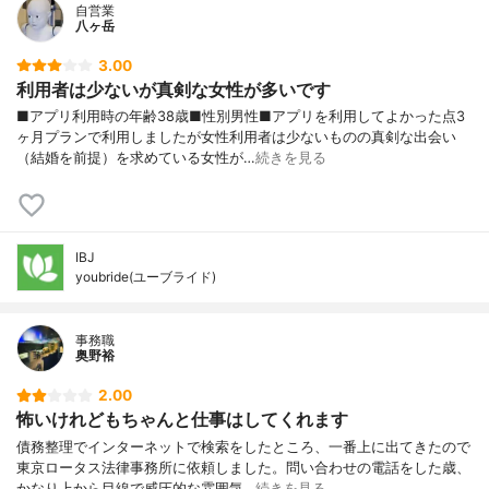
自営業
八ヶ岳
3.00
利用者は少ないが真剣な女性が多いです
■アプリ利用時の年齢38歳■性別男性■アプリを利用してよかった点3
ヶ月プランで利用しましたが女性利用者は少ないものの真剣な出会い
（結婚を前提）を求めている女性が…
続きを見る
IBJ
youbride(ユーブライド)
事務職
奥野裕
2.00
怖いけれどもちゃんと仕事はしてくれます
債務整理でインターネットで検索をしたところ、一番上に出てきたので
東京ロータス法律事務所に依頼しました。問い合わせの電話をした歳、
かなり上から目線で威圧的な雰囲気…
続きを見る