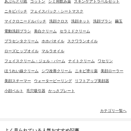
あぶらとり紙
コットン
シミ用飲み薬
スキンケアトラベルセット
ニキビパッチ
フェイスパック・シートマスク
マイクロニードルパッチ
洗顔クロス
洗顔ネット
洗顔ブラシ
繭玉
電動洗顔ブラシ
美白クリーム
セラミドクリーム
プラセンタクリーム
ホホバオイル
スクワランオイル
ローズヒップオイル
マルラオイル
フェイスクリーム・ジェル・バーム
ナイトクリーム
ワセリン
ほうれい線クリーム
シワ改善クリーム
ニキビ塗り薬
美顔ローラー
美顔スチーマー
ウォーターピーリング
リフトアップ美顔器
小顔ベルト
毛穴吸引器
かっさプレート
カテゴリ一覧へ
よく見られている人気おすすめ記事