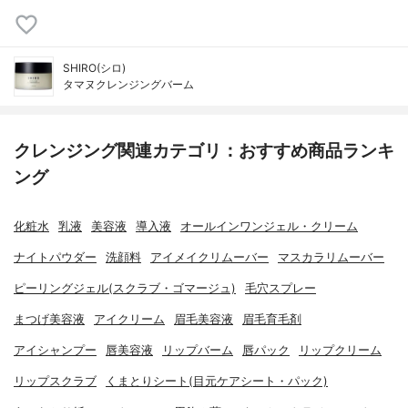
SHIRO(シロ)
タマヌクレンジングバーム
クレンジング関連カテゴリ：おすすめ商品ランキ
ング
化粧水
乳液
美容液
導入液
オールインワンジェル・クリーム
ナイトパウダー
洗顔料
アイメイクリムーバー
マスカラリムーバー
ピーリングジェル(スクラブ・ゴマージュ)
毛穴スプレー
まつげ美容液
アイクリーム
眉毛美容液
眉毛育毛剤
アイシャンプー
唇美容液
リップバーム
唇パック
リップクリーム
リップスクラブ
くまとりシート(目元ケアシート・パック)