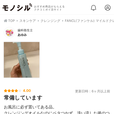
おすすめ商品がもらえる
クチコミポイ活サイト
TOP
スキンケア
クレンジング
FANCL(ファンケル) マイルド
歯科衛生士
あゆみ
4.00
更新日時：6ヶ月以上前
常備しています
お風呂に必ず置いてある品。
クレンジングオイルなのにベタつかず、洗い流した後のつ