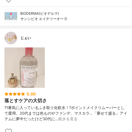
BIODERMA(ビオデルマ)
サンシビオ エイチツーオー D
じぇい
5.00
落とすケアの大切さ
?1番気に入っているふき取り化粧水！?ポイントメイクリムーバーとし
て愛用。20代までは色ものやファンデ、マスカラ…「乗せて盛る」アイ
テムに夢中だったけど30代に…
続きを見る