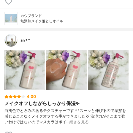
カウブランド
無添加メイク落としオイル
an＊°
4.00
メイクオフしながらしっかり保湿✨
白濁色でとろみのあるテクスチャーです＊°スーッと伸びるので摩擦を
感じることなくメイクオフする事ができました♡ 洗浄力がそこまで強
いわけではないのでマスカラはポイ…
続きを見る