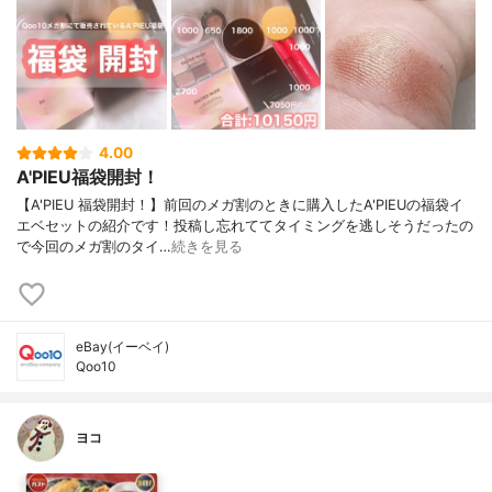
4.00
A'PIEU福袋開封！
【A'PIEU 福袋開封！】前回のメガ割のときに購入したA'PIEUの福袋イ
エベセットの紹介です！投稿し忘れててタイミングを逃しそうだったの
で今回のメガ割のタイ…
続きを見る
eBay(イーベイ)
Qoo10
ヨコ