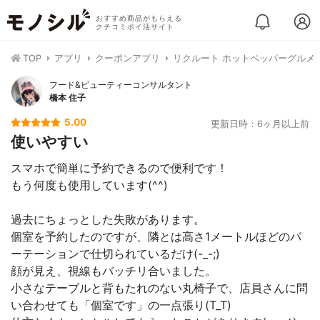
おすすめ商品がもらえる
クチコミポイ活サイト
TOP
アプリ
クーポンアプリ
リクルート ホットペッパーグルメ
フード&ビューティーコンサルタント
橋本 住子
5.00
更新日時：6ヶ月以上前
使いやすい
スマホで簡単に予約できるので便利です！
もう何度も使用しています(^^)
過去にちょっとした失敗があります。
個室を予約したのですが、隣とは高さ1メートルほどのパ
ーテーションで仕切られているだけ(-_-;)
顔が見え、視線もバッチリ合いました。
小さなテーブルと背もたれのない丸椅子で、店員さんに問
い合わせても「個室です」の一点張り(T_T)