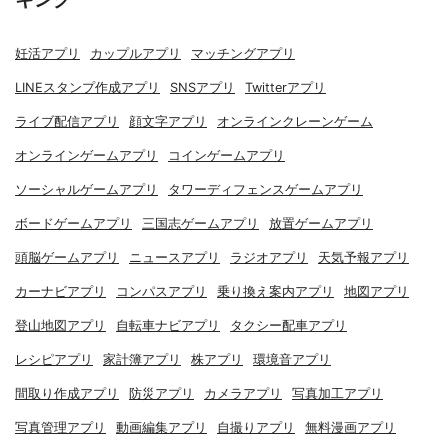
妊活アプリ
カップルアプリ
マッチングアプリ
LINEスタンプ作成アプリ
SNSアプリ
Twitterアプリ
ライブ配信アプリ
顔文字アプリ
オンラインクレーンゲーム
オンラインゲームアプリ
コインゲームアプリ
ソーシャルゲームアプリ
タワーディフェンスゲームアプリ
ボードゲームアプリ
三国志ゲームアプリ
放置ゲームアプリ
頭脳ゲームアプリ
ニュースアプリ
ラジオアプリ
天気予報アプリ
カーナビアプリ
コンパスアプリ
乗り換え案内アプリ
地図アプリ
登山地図アプリ
自転車ナビアプリ
タクシー配車アプリ
レシピアプリ
家計簿アプリ
株アプリ
環境音アプリ
間取り作成アプリ
防災アプリ
カメラアプリ
写真加工アプリ
写真管理アプリ
動画編集アプリ
自撮りアプリ
無料漫画アプリ