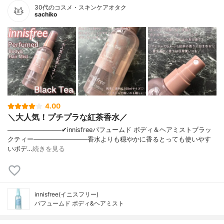
30代のコスメ・スキンケアオタク
sachiko
4.00
＼大人気！プチプラな紅茶香水／
────────────✔︎innisfreeパフュームド ボディ＆ヘアミストブラッ
クティー────────────香水よりも穏やかに香るとっても使いやす
いボデ…
続きを見る
innisfree(イニスフリー)
パフュームド ボディ&ヘアミスト