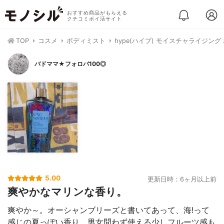
おすすめ商品がもらえる
クチコミポイ活サイト
TOP
コスメ
ボディミスト
hype(ハイプ) モイスチャライジング
バドママ★フォロバ100◎
5.00
更新日時：6ヶ月以上前
爽やかなマリンな香り。
爽やか～。オーシャンブリーズと書いてあって、海!って
感じの夏っぽい香り。男女問わず使える少しフルーツ感も