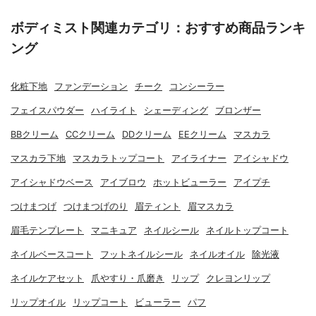
ボディミスト関連カテゴリ：おすすめ商品ランキ
ング
化粧下地
ファンデーション
チーク
コンシーラー
フェイスパウダー
ハイライト
シェーディング
ブロンザー
BBクリーム
CCクリーム
DDクリーム
EEクリーム
マスカラ
マスカラ下地
マスカラトップコート
アイライナー
アイシャドウ
アイシャドウベース
アイブロウ
ホットビューラー
アイプチ
つけまつげ
つけまつげのり
眉ティント
眉マスカラ
眉毛テンプレート
マニキュア
ネイルシール
ネイルトップコート
ネイルベースコート
フットネイルシール
ネイルオイル
除光液
ネイルケアセット
爪やすり・爪磨き
リップ
クレヨンリップ
リップオイル
リップコート
ビューラー
パフ