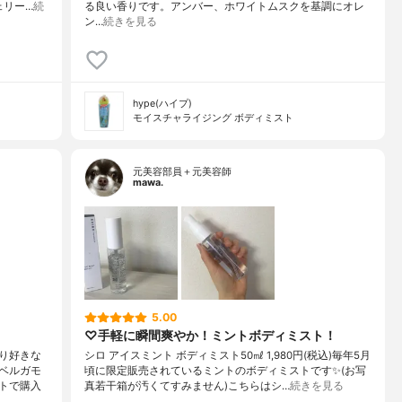
ェリー…
続
る良い香りです。アンバー、ホワイトムスクを基調にオレ
ン…
続きを見る
hype(ハイプ)
モイスチャライジング ボディミスト
元美容部員＋元美容師
mawa.
5.00
♡手軽に瞬間爽やか！ミントボディミスト！
り好きな
シロ アイスミント ボディミスト50㎖ 1,980円(税込)毎年5月
ベルガモ
頃に限定販売されているミントのボディミストです✨(お写
トで購入
真若干箱が汚くてすみません)こちらはシ…
続きを見る