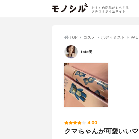
おすすめ商品がもらえる
クチコミポイ活サイト
TOP
コスメ
ボディミスト
PA
toto美
4.00
クマちゃんが可愛いい♡