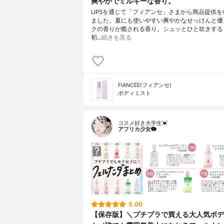
爽やかでミルキーな香り。
LIPSを通じて「フィアンセ」さまから商品提供
ました。夏にも使いやすい爽やかなせっけんと優
クの香りが癒される香り。シュッとひと吹きする
初…
続きを見る
FIANCÉE(フィアンセ)
ボディミスト
コスメ好き大学生💓
アフリカ少女🐘
5.00
【保存版】＼プチプラで買える大人気ボデ