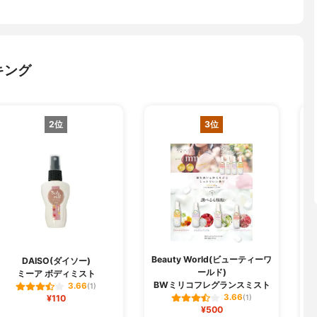
キング
2位
3位
Beauty World(ビューティーワ
B
DAISO(ダイソー)
ールド)
ミーア ボディミスト
BWミリコフレグランスミスト
3.66
(1)
3.66
¥110
(1)
¥500