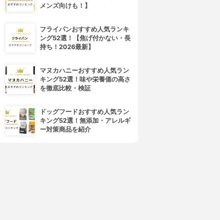
メンズ向けも！】
フライパンおすすめ人気ランキ
ング52選！【焦げ付かない・長
持ち！2026最新】
マヌカハニーおすすめ人気ラン
キング52選！味や栄養価の高さ
4位
5位
を徹底比較・検証
ドッグフードおすすめ人気ラン
キング52選！無添加・アレルギ
ー対策商品を紹介
ODY FANTASIES(ボディファ
hype(ハイプ)
ンタジー)
モイスチャライジング ボディ
ボディスプレー
ミスト
3.65
(3)
3.64
(2)
¥399
¥660