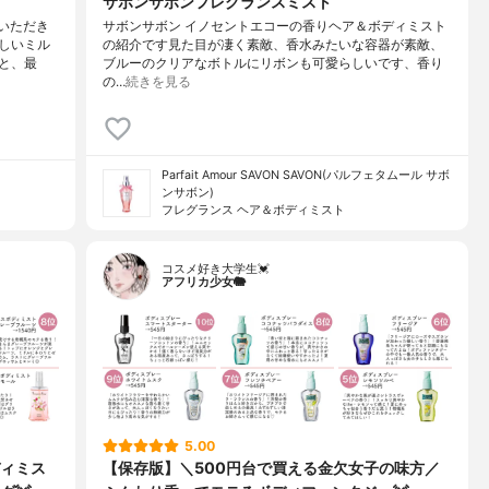
サボンサボンフレグランスミスト
をいただき
サボンサボン イノセントエコーの香りヘア＆ボディミスト
しいミル
の紹介です見た目が凄く素敵、香水みたいな容器が素敵、
と、最
ブルーのクリアなボトルにリボンも可愛らしいです、香り
の…
続きを見る
Parfait Amour SAVON SAVON(パルフェタムール サボ
ンサボン)
フレグランス ヘア＆ボディミスト
コスメ好き大学生💓
アフリカ少女🐘
5.00
ィミス
【保存版】＼500円台で買える金欠女子の味方／