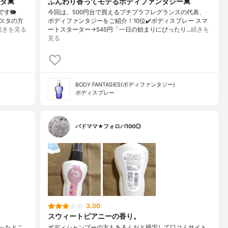
ダ💓
ふんわり香ってモテるボディファンタジー💓
す🐘
今回は、500円台で買えるプチプラフレグランスの代表、
スタの方
ボディファンタジーをご紹介！10位✔️ボディスプレー スマ
続きを見る
ートスターター→545円「一日の始まりにぴったり…
続きを
見る
BODY FANTASIES(ボディファンタジー)
ボディスプレー
バドママ★フォロバ100◎
3.00
スウィートピアニーの香り。
買ったとこ
ボディシャンプーの方もあるんだと帰宅して口コミサイト