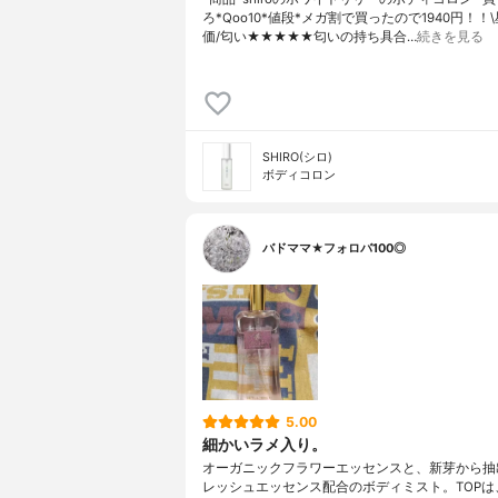
ろ*Qoo10*値段*メガ割で買ったので1940円！！
価/匂い★★★★★匂いの持ち具合…
続きを見る
SHIRO(シロ)
ボディコロン
バドママ★フォロバ100◎
5.00
細かいラメ入り。
オーガニックフラワーエッセンスと、新芽から抽
レッシュエッセンス配合のボディミスト。TOPは