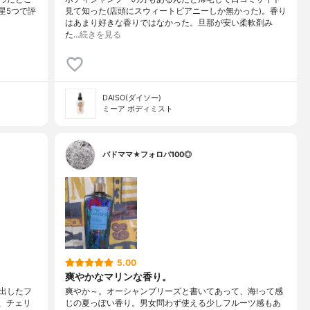
\星5つで評
見て知った(店頭にスウィートピアニーしか無かった)。香り
はあまり好きな香りではなかった。旦那が安い柔軟剤み
た…
続きを見る
DAISO(ダイソー)
ミーア ボディミスト
バドママ★フォロバ100◎
5.00
爽やかなマリンな香り。
出したフ
爽やか～。オーシャンブリーズと書いてあって、海!って感
、チェリ
じの夏っぽい香り。男女問わず使える少しフルーツ感もあ