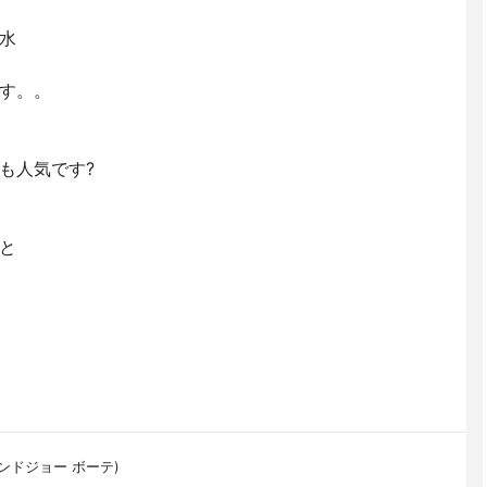
水
す。。
も人気です?
と
ルアンドジョー ボーテ)