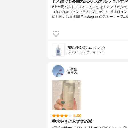
ト／誰でも雰囲気美人になれるフェルナン
#上半期ベストコスメ こんにちは！アフリカ少女で
（なかなかコメント見れてないので、質問はイン
にお願いします🙇‍♀️💕Instagramのストーリーで…
FERNANDA(フェルナンダ)
フレグランスボディミスト
大学生
日本人
4.00
香水好きにおすすめ💓
*商品*shiroのホワイトリリーのボディコロン *