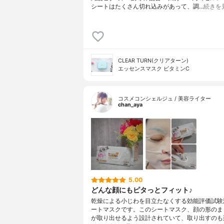
シートはたくさん切れ込みがあって、調…
続きを
CLEAR TURN(クリアターン)
エッセンスマスク ビタミンC
コスメコンシェルジュ / 美容ライター
chan_aya
5.00
どんな顔にもピタっとフィット♪
乾燥による小じわを目立たなくする効能評価試験
ートマスクです。このシートマスク、顔の形のま
が取り出せるよう設計されていて、取り出すのも