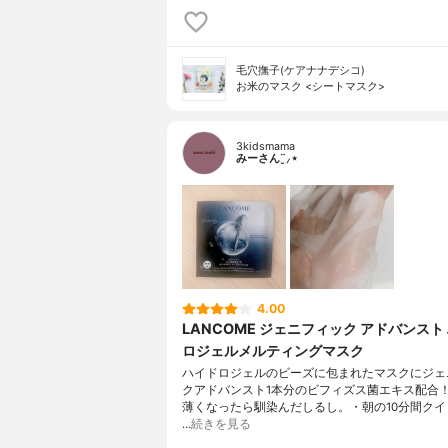
毛穴撫子(ケアナナデシコ)
お米のマスク <シートマスク>
3kidsmama
みーさん¨̮⸝⋆
4.00
LANCOME ジェニフィック アドバンスト
ロジェルメルティングマスク
ハイドロジェルのビーズに包まれたマスクにジェ
クアドバンスト1本分のビフィズス菌エキス配合
薄くなったら馴染んだしるし。・朝の10分間クイ
…
続きを見る