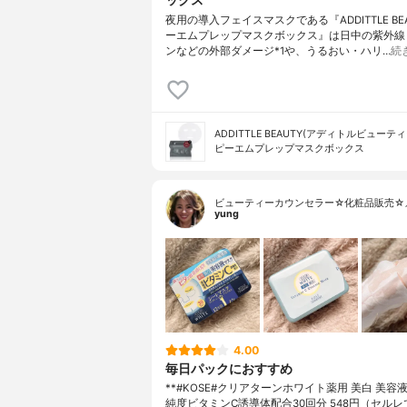
夜用の導入フェイスマスクである『ADDITTLE BEA
ーエムプレップマスクボックス』は日中の紫外線
ンなどの外部ダメージ*1や、うるおい・ハリ…
続
ADDITTLE BEAUTY(アディトルビューティ
ピーエムプレップマスクボックス
ビューティーカウンセラー☆化粧品販売☆
yung
4.00
毎日パックにおすすめ
**#KOSE#クリアターンホワイト薬用 美白 美容
純度ビタミンC誘導体配合⁡30回分 548円（セルレ