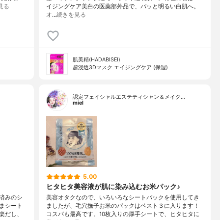
見る
イジングケア美白の医薬部外品で、パッと明るい白肌へ。
オ…
続きを見る
肌美精(HADABISEI)
超浸透3Dマスク エイジングケア (保湿)
認定フェイシャルエステティシャン＆メイク…
miel
5.00
ヒタヒタ美容液が肌に染み込むお米パック♪
済みのシ
美容オタクなので、いろいろなシートパックを使用してき
まシート
ましたが、毛穴撫子お米のパックはベスト３に入ります！
楽だし、
コスパも最高です。10枚入りの厚手シートで、ヒタヒタに