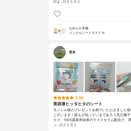
びよ…
続きを見る
なめらか本舗
リンクルシートマスク N
恵未
5.00
美容液ヒッタヒタのシート
モノシル様のプレゼント企画でいただきました
ございます！誰もが知っているであろう毛穴撫子
スク。100%国産米由来のライスセラム配合で、
ッ…
続きを見る