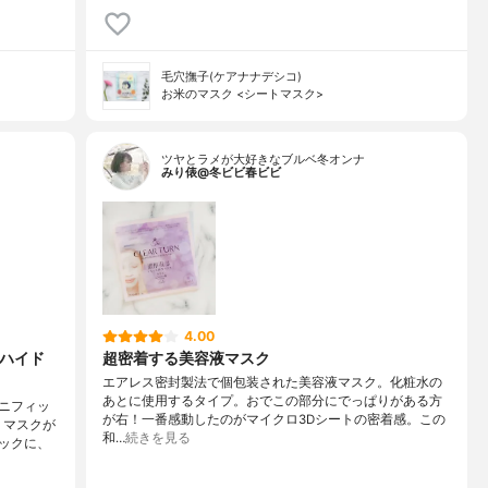
毛穴撫子(ケアナナデシコ)
お米のマスク <シートマスク>
ツヤとラメが大好きなブルベ冬オンナ
みり俵@冬ビビ春ビビ
4.00
 ハイド
超密着する美容液マスク
エアレス密封製法で個包装された美容液マスク。化粧水の
あとに使用するタイプ。おでこの部分にでっぱりがある方
ニフィッ
が右！一番感動したのがマイクロ3Dシートの密着感。この
！マスクが
和…
続きを見る
ックに、