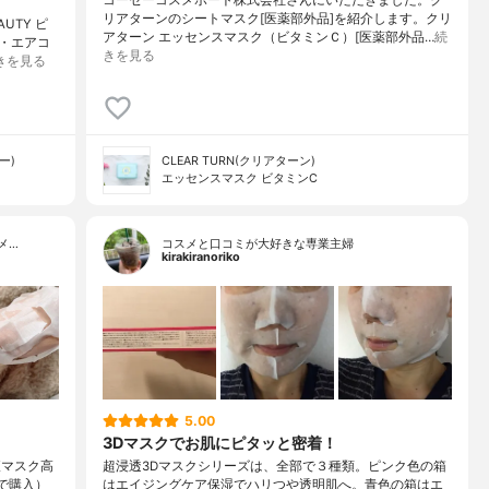
リアターンのシートマスク[医薬部外品]を紹介します。クリ
UTY ピ
アターン エッセンスマスク（ビタミンＣ）[医薬部外品…
続
・エアコ
きを見る
きを見る
ー)
CLEAR TURN(クリアターン)
エッセンスマスク ビタミンC
メ…
コスメと口コミが大好きな専業主婦
kirakiranoriko
5.00
3Dマスクでお肌にピタッと密着！
液マスク高
超浸透3Dマスクシリーズは、全部で３種類。ピンク色の箱
で購入）⁡
はエイジングケア保湿でハリつや透明肌へ。青色の箱はエ