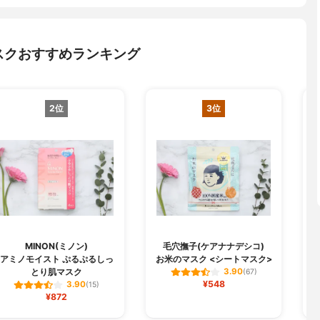
スクおすすめランキング
2位
3位
MINON(ミノン)
毛穴撫子(ケアナナデシコ)
B
アミノモイスト ぷるぷるしっ
お米のマスク <シートマスク>
とり肌マスク
3.90
(67)
¥548
3.90
(15)
¥872