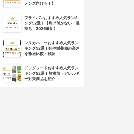
メンズ向けも！】
フライパンおすすめ人気ランキ
ング52選！【焦げ付かない・長
持ち！2026最新】
マヌカハニーおすすめ人気ラン
4位
5位
キング52選！味や栄養価の高さ
を徹底比較・検証
ドッグフードおすすめ人気ラン
キング52選！無添加・アレルギ
ー対策商品を紹介
arrier Repair(バリアリペア)
美人ぬか(BIJINNUKA)
シートマスク しっとり
純米パック
3.90
3.89
(1)
(2)
¥426
¥508