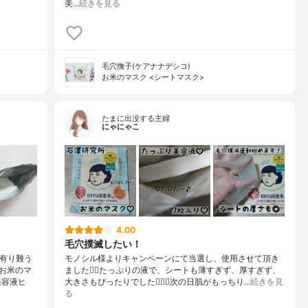
美…
続きを見る
毛穴撫子(ケアナナデシコ)
お米のマスク <シートマスク>
たまに出没する主婦
にゃにゃこ
4.00
毛穴撲滅したい！
有り難う
モノシル様よりキャンペーンにて当選し、使用させて頂き
お米のマ
ました🙇‍♀️たっぷりの液で、シートも薄すぎず、厚すぎず、
美容液ヒ
大きさもぴったりでした🙆🏻‍♀️次の日肌がもっちり…
続きを見
る