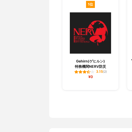
1位
Gehirn(ゲヒルン)
特務機関NERV防災
3.15
(2)
¥0