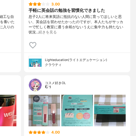
3.00
手軽に英会話の勉強を習慣化できました
細工な自
息子2人に将来英語に抵抗のない人間に育ってほしいと思
ンを養いた
い、英会話を習わせたかったのですが、本人たちがサッカ
に入りの
ーで忙しく教室に通う余裕がないうえに集中力も持たない
状況…
続きを見る
Lighteducation(ライトエデュケーション)
クラウティ
コスメ好きOL
むぅ
4.00