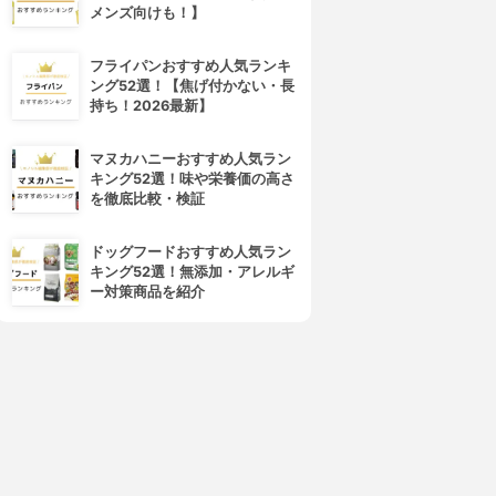
メンズ向けも！】
4位
5位
フライパンおすすめ人気ランキ
ング52選！【焦げ付かない・長
持ち！2026最新】
マヌカハニーおすすめ人気ラン
キング52選！味や栄養価の高さ
を徹底比較・検証
NHK(エヌエイチケー)
アールシーソリューション
NHK ニュース・防災
PREP
ドッグフードおすすめ人気ラン
3.15
3.15
(2)
(2)
キング52選！無添加・アレルギ
¥0
¥0
ー対策商品を紹介