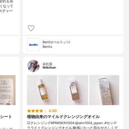
切れも良
くなって
スチャー
Berlitz(ベルリッツ)
Berlitz
会社員
tktkchan
4.00
シート
植物由来のマイルドクレンジングオイル
☑クレンジング#PR#SKIN1004 @skin1004_japan .#センテ
ラライトクレンジングオイル.敏感になった肌をやさしくデ