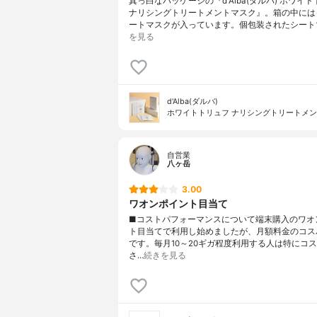
真っ白なパッケージの『d'Alba(ダルバ) ホワイ
ナリシングトリートメントマスク』。箱の中には
ートマスクが入っています。個包装されたシート
を見る
d'Alba(ダルバ)
ホワイトトリュフ ナリシングトリートメ
自営業
八ヶ岳
3.00
ワオンポイント目当て
■コストパフォーマンスについて端末購入のワオ
ト目当てで利用し始めましたが、月額料金のコス
です。毎月10～20ギガ程度利用する人は特にコ
さ…
続きを見る