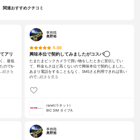
関連おすすめクチコミ
事務職
奥野裕
5.00
てアリ
興味本位で契約してみましたがコスパ◯
く、最低
たまたまビックカメラで買い物をしたときに宣伝してい
たのでb-
て、料金もさほど高くないので興味本位で契約しました。
…
続きを
あまり電話をすることもなく、SMSさえ利用できれば良い
ので…
続きを見る
ranet(ラネット)
BIC SIM タイプA
事務職
奥野裕