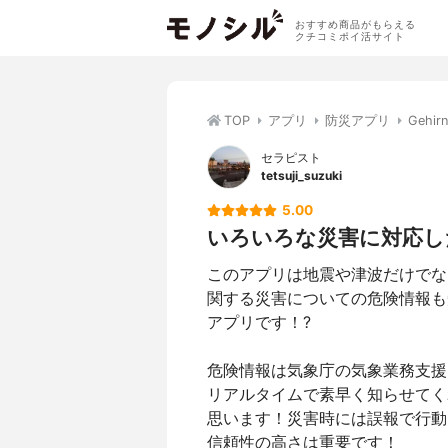
おすすめ商品がもらえる
クチコミポイ活サイト
TOP
アプリ
防災アプリ
Gehi
セラピスト
tetsuji_suzuki
5.00
いろいろな災害に対応し
このアプリは地震や津波だけでな
関する災害についての危険情報も
アプリです！?
危険情報は気象庁の気象業務支援
リアルタイムで素早く知らせてく
思います！災害時には誤報で行動
信頼性の高さは重要です！