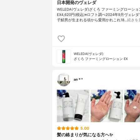
日本開発のヴェレダ
WELEDA(ヴェレダ)ざくろ ファーミングローショ
EX4,620円(税込)※ロフト調べ2024年9月ヴェレ
子鯖男が生まれる頃から愛用かれこれ18…
続きを
WELEDA(ヴェレダ)
ざくろ ファーミングローション EX
an＊°
5.00
髪の絡まりが気になる方へ✨