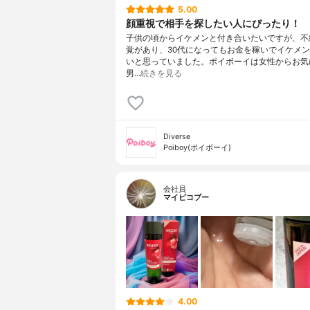
5.00
顔重視で相手を探したい人にぴったり！
子供の頃からイケメンと付き合いたいですが、不
覚があり、30代になってもお金を稼いでイケメ
いと思っていました。ポイボーイは女性からお気
男…
続きを見る
Diverse
Poiboy(ポイボーイ)
会社員
マイピコブー
4.00