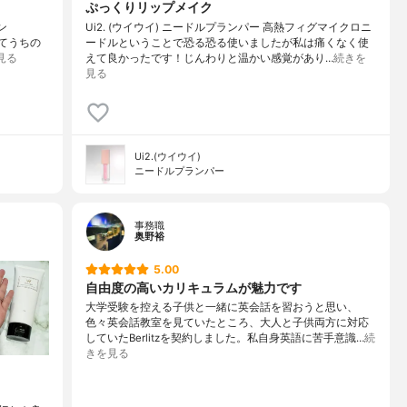
ぷっくりリップメイク
ン
Ui2. (ウイウイ) ニードルプランパー 高熱フィグマイクロニ
ダてうちの
ードルということで恐る恐る使いましたが私は痛くなく使
見る
えて良かったです！じんわりと温かい感覚があり…
続きを
見る
Ui2.(ウイウイ)
ニードルプランパー
事務職
奥野裕
5.00
自由度の高いカリキュラムが魅力です
大学受験を控える子供と一緒に英会話を習おうと思い、
色々英会話教室を見ていたところ、大人と子供両方に対応
していたBerlitzを契約しました。私自身英語に苦手意識…
続
きを見る