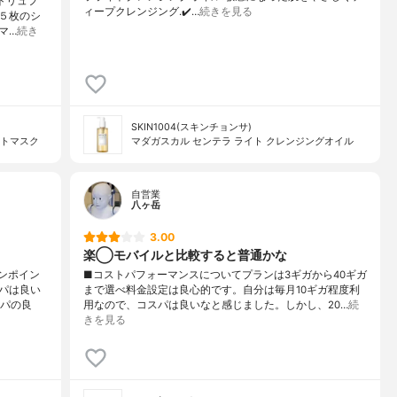
トトリュフ
ィープクレンジング.✔️…
続きを見る
５枚のシ
マ…
続き
SKIN1004(スキンチョンサ)
ントマスク
マダガスカル センテラ ライト クレンジングオイル
自営業
八ヶ岳
3.00
楽◯モバイルと比較すると普通かな
ンポイン
■コストパフォーマンスについてプランは3ギガから40ギガ
パは良い
まで選べ料金設定は良心的です。自分は毎月10ギガ程度利
スパの良
用なので、コスパは良いなと感じました。しかし、20…
続
きを見る