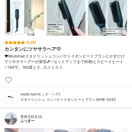
5.00
カンタンにツヤサラヘア♡
❤︎Modshairスタイリッシュコンパクトイオンヒートブラシとかすだけ
でツヤサラヘアーが実現💕✅セットアップまで60秒とスピードヒート
✅140℃、180度と２…
続きを見る
mod’s hair(モッズ・ヘア)
スタイリッシュ コンパクトイオンヒートブラシ MHB-3040
美容大好きOL
ふっきー