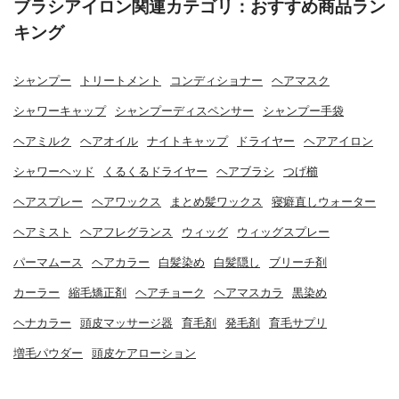
ブラシアイロン関連カテゴリ：おすすめ商品ラン
キング
シャンプー
トリートメント
コンディショナー
ヘアマスク
シャワーキャップ
シャンプーディスペンサー
シャンプー手袋
ヘアミルク
ヘアオイル
ナイトキャップ
ドライヤー
ヘアアイロン
シャワーヘッド
くるくるドライヤー
ヘアブラシ
つげ櫛
ヘアスプレー
ヘアワックス
まとめ髪ワックス
寝癖直しウォーター
ヘアミスト
ヘアフレグランス
ウィッグ
ウィッグスプレー
パーマムース
ヘアカラー
白髪染め
白髪隠し
ブリーチ剤
カーラー
縮毛矯正剤
ヘアチョーク
ヘアマスカラ
黒染め
ヘナカラー
頭皮マッサージ器
育毛剤
発毛剤
育毛サプリ
増毛パウダー
頭皮ケアローション