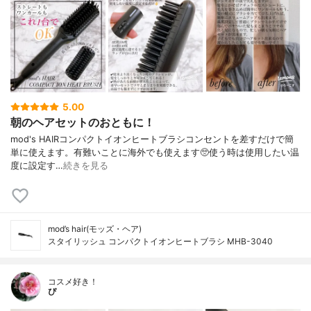
5.00
朝のヘアセットのおともに！
⁡⁡⁡⁡mod's HAIRコンパクトイオンヒートブラシ⁡⁡コンセントを差すだけで簡
単に使えます。有難いことに海外でも使えます🥺⁡使う時は使用したい温
度に設定す…
続きを見る
mod’s hair(モッズ・ヘア)
スタイリッシュ コンパクトイオンヒートブラシ MHB-3040
コスメ好き！
ぴ