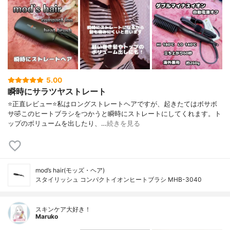
5.00
瞬時にサラツヤストレート
⭐️正直レビュー⭐️私はロングストレートヘアですが、起きたてはボサボ
サ🤣このヒートブラシをつかうと瞬時にストレートにしてくれます。ト
ップのボリュームを出したり、…
続きを見る
mod’s hair(モッズ・ヘア)
スタイリッシュ コンパクトイオンヒートブラシ MHB-3040
スキンケア大好き！
Maruko