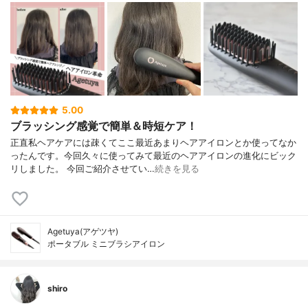
5.00
ブラッシング感覚で簡単＆時短ケア！
正直私ヘアケアには疎くてここ最近あまりヘアアイロンとか使ってなか
ったんです。今回久々に使ってみて最近のヘアアイロンの進化にビック
リしました。 今回ご紹介させてい…
続きを見る
Agetuya(アゲツヤ)
ポータブル ミニブラシアイロン
shiro