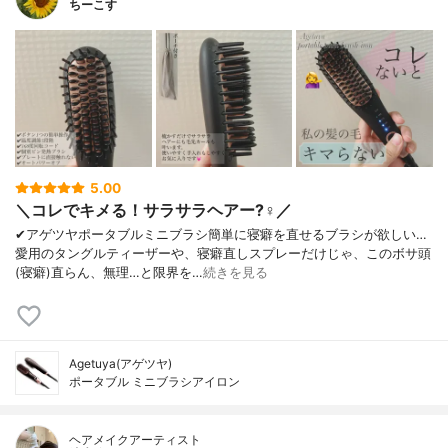
ちーこす
5.00
＼コレでキメる！サラサラヘアー?‍♀️／
✔︎アゲツヤポータブルミニブラシ簡単に寝癖を直せるブラシが欲しい…
愛用のタングルティーザーや、寝癖直しスプレーだけじゃ、このボサ頭
(寝癖)直らん、無理…と限界を…
続きを見る
Agetuya(アゲツヤ)
ポータブル ミニブラシアイロン
ヘアメイクアーティスト