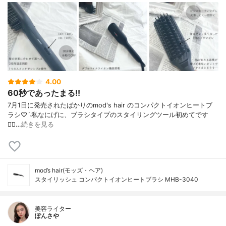
4.00
60秒であったまる!!
7月1日に発売されたばかりの mod's hair のコンパクトイオンヒートブ
ラシ♡ˊ˗ 私なにげに、ブラシタイプの スタイリングツール初めてです
◡̈⃝…
続きを見る
mod’s hair(モッズ・ヘア)
スタイリッシュ コンパクトイオンヒートブラシ MHB-3040
美容ライター
ぽんさや