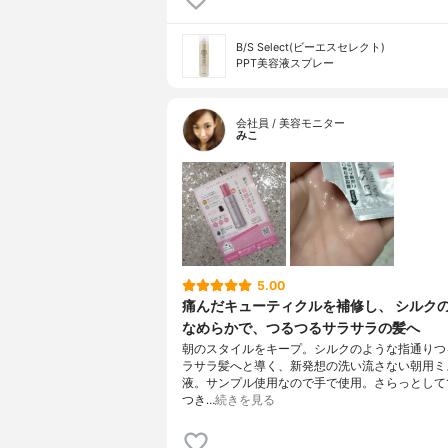
B/S Select(ビーエスセレクト)
PPT美容液スプレー
会社員 / 美容モニター
みこ
5.00
痛んだキューティクルを補修し、 シルク
なめらかで、つるつるサラサラの髪へ
朝のスタイルをキープ。シルクのような指通りつ
ラサラ髪へと導く、新発想の洗い流さない朝用ミ
液。サンプル使用なので手で使用。さらっとして
つき…
続きを見る