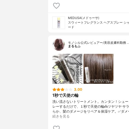
MEDUSA(メドゥーサ)
スウィートフレグランス ヘアスプレー シ
ード
モノシル公式レビュアー/美容皮膚科勤務 
まるもふ
3.00
1秒で天使の輪
洗い流さないトリートメント。カンタン！シュー
レーするだけで、１秒で天使の輪👼ツヤツヤ·サラ
らか、髪のダメージをリペア＆保湿ケア。✅ダメ
続きを見る