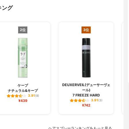
キング
2位
3位
DEUXERVEIL(デューサーヴェ
ケープ
ール)
ナチュラル&キープ
7 FREEZE HARD
3.91
(8)
3.91
¥439
(3)
¥742
ヘアスプレーランキングをもっと見る