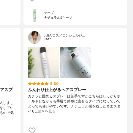
ケープ
ナチュラル&キープ
元BA/コスメコンシェルジュ
Tea*
5.00
アスプ
ふんわり仕上がるヘアスプレー
ガチッと固めるスプレーは苦手ですがこちらはしっかりホ
ールドしながらも手櫛で簡単に直せるタイプになっていて
入しまし
とっても使いやすいです。ナチュラル感を残したままスタ
をしてい
イリ…
続きを見る
るので気