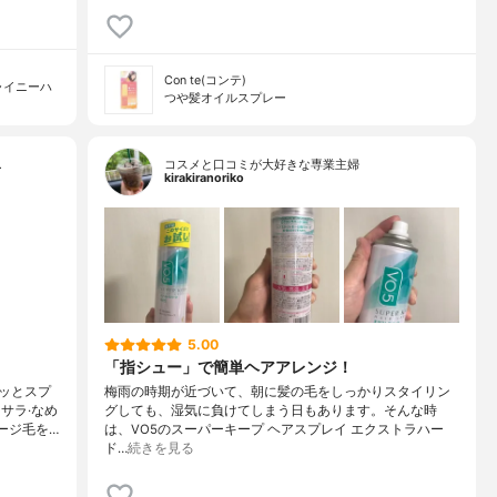
Con te(コンテ)
ャイニーハ
つや髪オイルスプレー
…
コスメと口コミが大好きな専業主婦
kirakiranoriko
5.00
「指シュー」で簡単ヘアアレンジ！
ッとスプ
梅雨の時期が近づいて、朝に髪の毛をしっかりスタイリン
サラ·なめ
グしても、湿気に負けてしまう日もあります。そんな時
ージ毛を…
は、VO5のスーパーキープ ヘアスプレイ エクストラハー
ド…
続きを見る