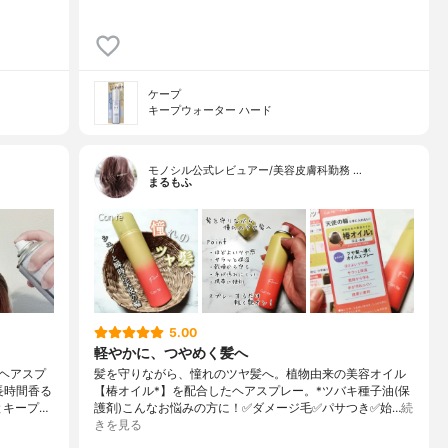
ケープ
キープウォーター ハード
モノシル公式レビュアー/美容皮膚科勤務 …
まるもふ
5.00
軽やかに、つやめく髪へ
ヘアスプ
髪を守りながら、憧れのツヤ髪へ。植物由来の美容オイル
長時間香る
【椿オイル*】を配合したヘアスプレー。*ツバキ種子油(保
とキープ…
護剤)こんなお悩みの方に！✅ダメージ毛✅パサつき✅始…
続
きを見る