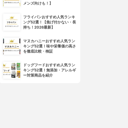
メンズ向けも！】
フライパンおすすめ人気ランキ
ング52選！【焦げ付かない・長
持ち！2026最新】
4位
5位
マヌカハニーおすすめ人気ラン
キング52選！味や栄養価の高さ
を徹底比較・検証
ドッグフードおすすめ人気ラン
キング52選！無添加・アレルギ
ー対策商品を紹介
LebeL(ルベル)
nigelle(ニゼル)
トリエ スプレー10
ラフュージョン ステイフォグ
3.89
3.86
(7)
(2)
¥995
¥1,089