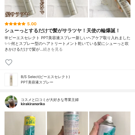
5.00
シューっとするだけで髪がサラツヤ！天使の輪爆誕！
🌸ビーエスセレクト PPT美容液スプレー⁣⁣新しいヘアケア取り入れました
✨✨⁣何とスプレー型のヘアトリートメント⁣乾いている髪にシューっと吹
きかけるだけで⁣髪が…
続きを見る
B/S Select(ビーエスセレクト)
PPT美容液スプレー
コスメと口コミが大好きな専業主婦
kirakiranoriko