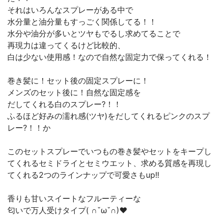
それはいろんなスプレーがある中で
水分量と油分量もすっごく関係してる！！
水分や油分が多いとツヤもでるし求めてることで
再現力は違ってくるけど比較的、
白は少ない使用感！なので自然な固定力で保ってくれる！
巻き髪に！セット後の固定スプレーに！
メンズのセット後に！自然な固定感を
だしてくれる白のスプレー?！！
ふるほど好みの濡れ感(ツヤ)をだしてくれるピンクのスプ
レー?！！か
このセットスプレーでいつもの巻き髪やセットをキープし
てくれるセミドライとセミウエット、求める質感を再現し
てくれる2つのラインナップで可愛さもup!!
香りも甘いスイートなフルーティーな
匂いで万人受けタイプ( ∩ˇωˇ∩)❤︎