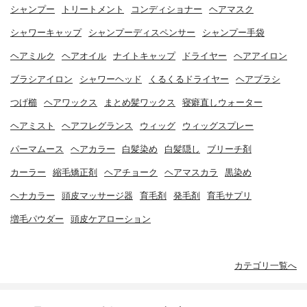
シャンプー
トリートメント
コンディショナー
ヘアマスク
シャワーキャップ
シャンプーディスペンサー
シャンプー手袋
ヘアミルク
ヘアオイル
ナイトキャップ
ドライヤー
ヘアアイロン
ブラシアイロン
シャワーヘッド
くるくるドライヤー
ヘアブラシ
つげ櫛
ヘアワックス
まとめ髪ワックス
寝癖直しウォーター
ヘアミスト
ヘアフレグランス
ウィッグ
ウィッグスプレー
パーマムース
ヘアカラー
白髪染め
白髪隠し
ブリーチ剤
カーラー
縮毛矯正剤
ヘアチョーク
ヘアマスカラ
黒染め
ヘナカラー
頭皮マッサージ器
育毛剤
発毛剤
育毛サプリ
増毛パウダー
頭皮ケアローション
カテゴリ一覧へ