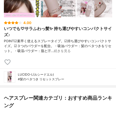
4.00
いつでも♡サラふわっ髪✨ 持ち運びやすいコンパクトサイ
ズ♪
POINT☑素早く使えるスプレータイプ。☑持ち運びやすいコンパクトサ
イズ。☑３つのパウダーを配合。・吸油パウダー：髪のベタつきをリセ
ット。・吸湿パウダー：脂と汗…
続きを見る
LUCIDO-L(ルシードエル)
#髪のベタつき リセットスプレー
ヘアスプレー関連カテゴリ：おすすめ商品ランキ
ング