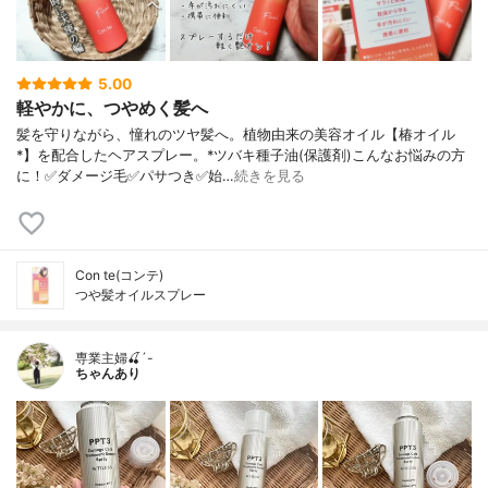
5.00
軽やかに、つやめく髪へ
髪を守りながら、憧れのツヤ髪へ。植物由来の美容オイル【椿オイル
*】を配合したヘアスプレー。*ツバキ種子油(保護剤)こんなお悩みの方
に！✅ダメージ毛✅パサつき✅始…
続きを見る
Con te(コンテ)
つや髪オイルスプレー
専業主婦🍒´-
ちゃんあり