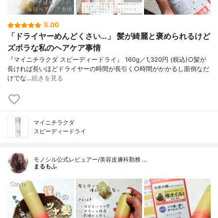
5.00
「ドライヤーめんどくさい…」 髪が綺麗と褒められるけど
ズボラな私のヘアケア事情
『マイニチラクダ スピーディードライ』 160g／1,320円 (税込)○髪が
長ければ長いほどドライヤーの時間が長引く○時間がかかるし面倒なだ
けでな…
続きを見る
マイニチラクダ
スピーディードライ
モノシル公式レビュアー/美容皮膚科勤務 …
まるもふ