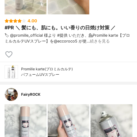
4.00
#PR ＼ 髪にも、肌にも。いい香りの日焼け対策 ／ ⁡
🏷️ @promille_official 様より #提供 いただき、⁡💁Promille karte【プロ
ミルカルテUVスプレー】を@eccoroco5 が使…
続きを見る
Promille karte(プロミルカルテ)
パフュームUVスプレー
FairyROCK