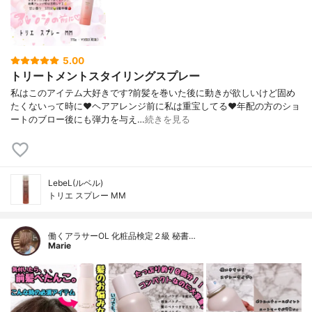
5.00
トリートメントスタイリングスプレー
私はこのアイテム大好きです?前髪を巻いた後に動きが欲しいけど固め
たくないって時に❤︎ヘアアレンジ前に私は重宝してる❤︎年配の方のショ
ートのブロー後にも弾力を与え…
続きを見る
LebeL(ルベル)
トリエ スプレー MM
働くアラサーOL 化粧品検定２級 秘書…
Marie