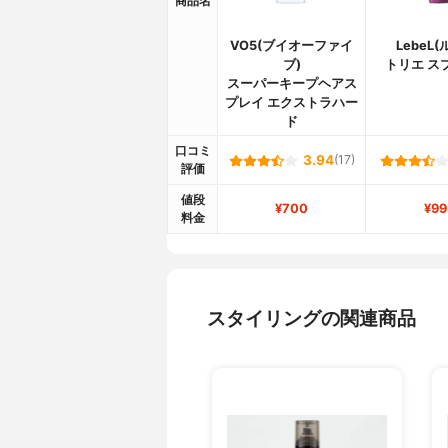
商品名
VO5(ブイオーファイ
LebeL
ブ)
トリエ ス
スーパーキープヘアス
プレイ エクストラハー
ド
口コミ
3.94
(17)
評価
値段
¥700
¥99
料金
スタイリングの関連商品