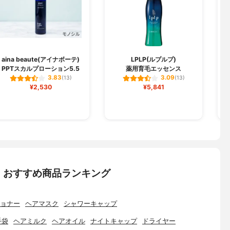
aina beaute(アイナボーテ)
LPLP(ルプルプ)
PPTスカルプローション5.5
薬用育毛エッセンス
k
3.83
3.09
(13)
(13)
¥2,530
¥5,841
：おすすめ商品ランキング
ョナー
ヘアマスク
シャワーキャップ
手袋
ヘアミルク
ヘアオイル
ナイトキャップ
ドライヤー