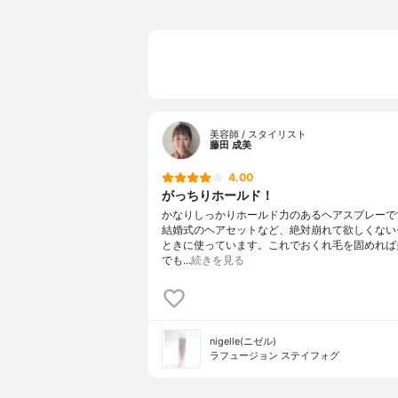
美容師 / スタイリスト
藤田 成美
4.00
がっちりホールド！
かなりしっかりホールド力のあるヘアスプレーで
結婚式のヘアセットなど、絶対崩れて欲しくない
ときに使っています。これでおくれ毛を固めれば
でも…
続きを見る
nigelle(ニゼル)
ラフュージョン ステイフォグ