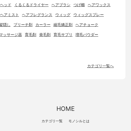
ヘッド
くるくるドライヤー
ヘアブラシ
つげ櫛
ヘアワックス
ヘアミスト
ヘアフレグランス
ウィッグ
ウィッグスプレー
髪隠し
ブリーチ剤
カーラー
縮毛矯正剤
ヘアチョーク
マッサージ器
育毛剤
発毛剤
育毛サプリ
増毛パウダー
カテゴリ一覧へ
HOME
カテゴリ一覧
モノシルとは