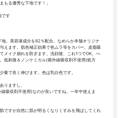
まもる優秀な下地です！」
地です
下地。美容液成分を82％配合。なめらか本舗オリジナ
与えます。肌色補正効果で色ムラ等をカバー。皮脂吸
てメイク崩れを防ぎます。洗顔後、これ1つでOK。べ
。低刺激＆ノンケミカル(紫外線吸収剤不使用)処方
少量で良く伸びます。色は乳白色です。
ありますし、
外線吸収剤不使用)なのが良いですね。一年中使えま
肌ですが自然に肌が明るくなりくすみを飛ばしてくれ