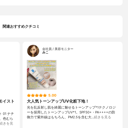
関連おすすめクチコミ
会社員 / 美容モニター
みこ
5.00
 モイスト
大人気トーンアップUV化粧下地！
光を乱反射し肌を綺麗に魅せるトーンアップ*1テクノロジ
ーを採用したトーンアップUV*1。SPF50+・PA++++の防
01 ナチ
御力で紫外線はもちろん、PM2.5を含む大…
続きを見る
、色むら
続きを見