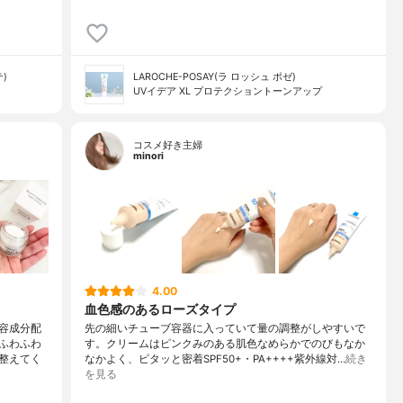
テ)
LAROCHE-POSAY(ラ ロッシュ ポゼ)
UVイデア XL プロテクショントーンアップ
コスメ好き主婦
minori
4.00
♡
血色感のあるローズタイプ
容成分配
先の細いチューブ容器に入っていて量の調整がしやすいで
ふわふわ
す。クリームはピンクみのある肌色なめらかでのびもなか
整えてく
なかよく、ピタッと密着SPF50+・PA++++紫外線対…
続き
を見る