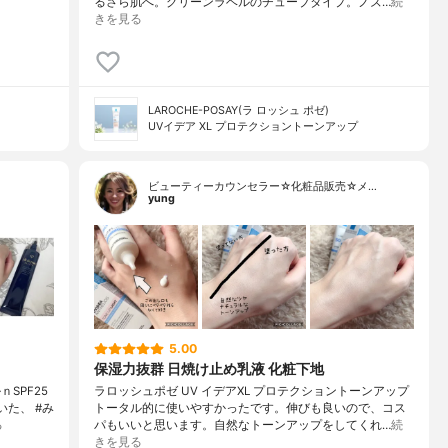
るさら肌へ。グリーンラベルのチューブタイプ。ノズ…
続
きを見る
LAROCHE-POSAY(ラ ロッシュ ポゼ)
UVイデア XL プロテクショントーンアップ
ビューティーカウンセラー☆化粧品販売☆メ…
yung
5.00
保湿力抜群 日焼け止め乳液 化粧下地
SPF25
ラロッシュポゼ UV イデアXL プロテクショントーンアップ
いた、 #み
トータル的に使いやすかったです。伸びも良いので、コス
る
パもいいと思います。自然なトーンアップをしてくれ…
続
きを見る