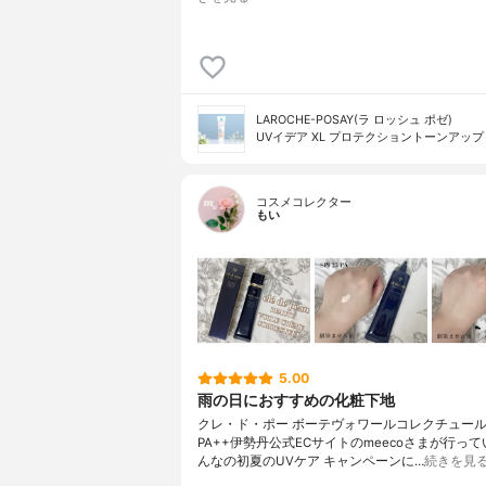
LAROCHE-POSAY(ラ ロッシュ ポゼ)
UVイデア XL プロテクショントーンアップ
コスメコレクター
もい
5.00
雨の日におすすめの化粧下地
クレ・ド・ポー ボーテヴォワールコレクチュールｎ
PA++伊勢丹公式ECサイトのmeecoさまが行って
んなの初夏のUVケア キャンペーンに…
続きを見