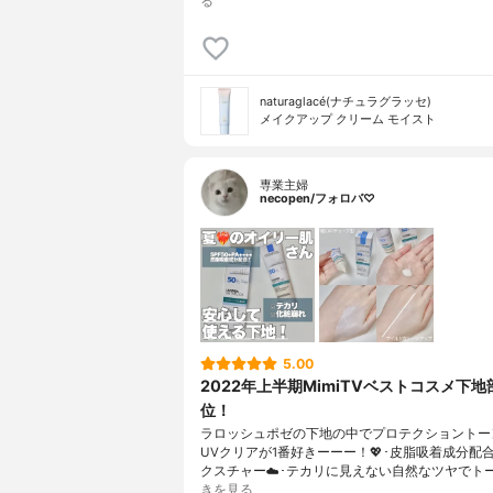
る
naturaglacé(ナチュラグラッセ)
メイクアップ クリーム モイスト
専業主婦
necopen/フォロバ♡
5.00
2022年上半期MimiTVベストコスメ下地
位！
ラロッシュポゼの下地の中でプロテクショントー
UVクリアが1番好きーーー！💖･皮脂吸着成分配
クスチャー☁️･テカリに見えない自然なツヤでト
きを見る