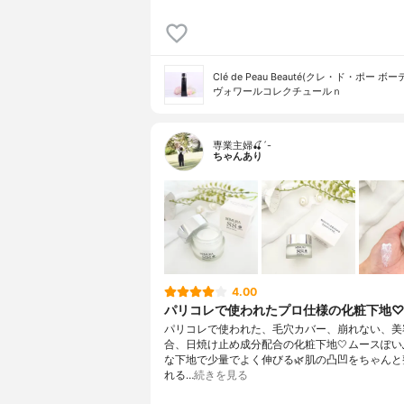
Clé de Peau Beauté(クレ・ド・ポー ボー
ヴォワールコレクチュールｎ
専業主婦🍒´-
ちゃんあり
4.00
パリコレで使われたプロ仕様の化粧下地
パリコレで使われた、毛穴カバー、崩れない、美
合、日焼け止め成分配合の化粧下地🤍ムースぽい
な下地で少量でよく伸びる🌿肌の凸凹をちゃんと
れる…
続きを見る