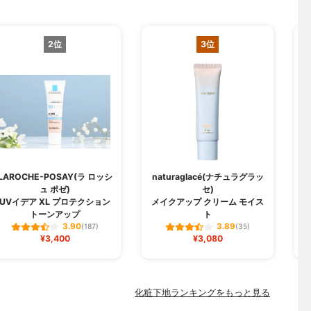
2位
3位
LAROCHE-POSAY(ラ ロッシ
naturaglacé(ナチュラグラッ
ュ ポゼ)
セ)
U
UVイデア XL プロテクション
メイクアップ クリーム モイス
トーンアップ
ト
3.90
3.89
(187)
(35)
¥3,400
¥3,080
化粧下地ランキングをもっと見る