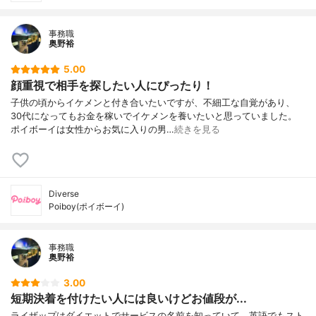
事務職
奥野裕
5.00
顔重視で相手を探したい人にぴったり！
子供の頃からイケメンと付き合いたいですが、不細工な自覚があり、
30代になってもお金を稼いでイケメンを養いたいと思っていました。
ポイボーイは女性からお気に入りの男…
続きを見る
Diverse
Poiboy(ポイボーイ)
事務職
奥野裕
3.00
短期決着を付けたい人には良いけどお値段が...
ライザップはダイエットでサービスの名前を知っていて、英語でもスト