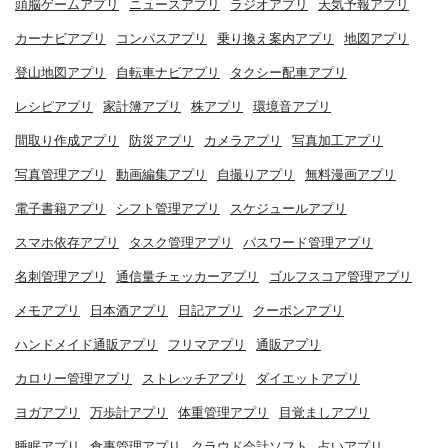
頭脳ゲームアプリ
ニュースアプリ
ラジオアプリ
天気予報アプリ
カーナビアプリ
コンパスアプリ
乗り換え案内アプリ
地図アプリ
登山地図アプリ
自転車ナビアプリ
タクシー配車アプリ
レシピアプリ
家計簿アプリ
株アプリ
環境音アプリ
間取り作成アプリ
防災アプリ
カメラアプリ
写真加工アプリ
写真管理アプリ
動画編集アプリ
自撮りアプリ
無料漫画アプリ
電子書籍アプリ
シフト管理アプリ
スケジュールアプリ
スマホ依存アプリ
タスク管理アプリ
パスワード管理アプリ
名刺管理アプリ
通信量チェッカーアプリ
ゴルフスコア管理アプリ
メモアプリ
日本酒アプリ
日記アプリ
クーポンアプリ
ハンドメイド通販アプリ
フリマアプリ
通販アプリ
カロリー管理アプリ
ストレッチアプリ
ダイエットアプリ
ヨガアプリ
万歩計アプリ
体重管理アプリ
目覚ましアプリ
睡眠アプリ
食事管理アプリ
クラウド会計ソフト
占いアプリ