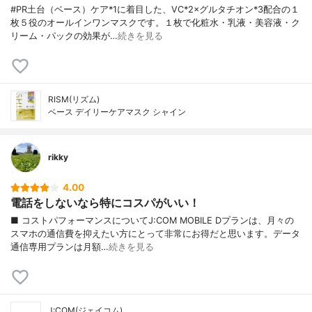
#PR土台（ベース）ケア*1に着目した、VC*2×グルタチオン*3配合の１
枚５役のオールインワンマスクです。１枚で化粧水・乳液・美容液・ク
リーム・パックの効果が…
続きを見る
RISM(リズム)
ベース デイリーケアマスク シャイン
rikky
4.00
電話をしないなら特にコスパがいい！
■ コストパフォーマンスについてJ:COM MOBILE Dプランは、月々の
スマホの通信費を抑えたい方にとって非常にお得だと思います。データ
通信専用プランは月額…
続きを見る
J:COM(ジェイコム)