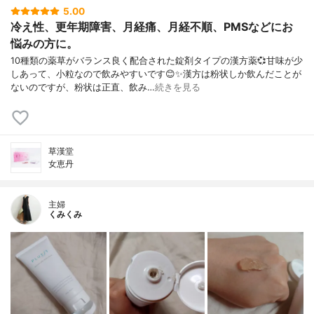
5.00
冷え性、更年期障害、月経痛、月経不順、PMSなどにお
悩みの方に。
10種類の薬草がバランス良く配合された錠剤タイプの漢方薬💞甘味が少
しあって、小粒なので飲みやすいです😊✨漢方は粉状しか飲んだことが
ないのですが、粉状は正直、飲み…
続きを見る
草漢堂
女恵丹
主婦
くみくみ