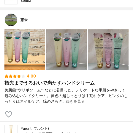
Berlitz
恵未
4.00
指先までうるおいで満たすハンドクリーム
美肌菌*やリポソーム*1などに着目した、デリケートな手肌をやさしく
包み込むハンドクリーム。黄色の超しっとりは手荒れケア、ピンクのし
っとりはネイルケア、緑のさらさ…
続きを見る
Purunt.(プルント)