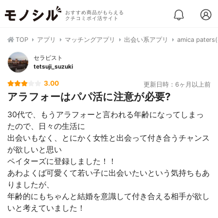
おすすめ商品がもらえる
クチコミポイ活サイト
TOP
アプリ
マッチングアプリ
出会い系アプリ
amica pate
セラピスト
tetsuji_suzuki
3.00
更新日時：6ヶ月以上前
アラフォーはパパ活に注意が必要?
30代で、もうアラフォーと言われる年齢になってしまっ
たので、日々の生活に
出会いもなく、とにかく女性と出会って付き合うチャンス
が欲しいと思い
ペイターズに登録しました！！
あわよくば可愛くて若い子に出会いたいという気持ちもあ
りましたが、
年齢的にもちゃんと結婚を意識して付き合える相手が欲し
いと考えていました！