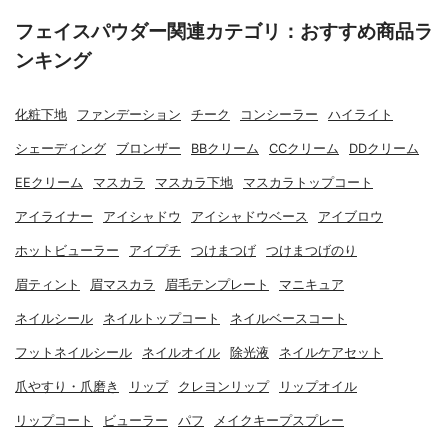
フェイスパウダー関連カテゴリ：おすすめ商品ラ
ンキング
化粧下地
ファンデーション
チーク
コンシーラー
ハイライト
シェーディング
ブロンザー
BBクリーム
CCクリーム
DDクリーム
EEクリーム
マスカラ
マスカラ下地
マスカラトップコート
アイライナー
アイシャドウ
アイシャドウベース
アイブロウ
ホットビューラー
アイプチ
つけまつげ
つけまつげのり
眉ティント
眉マスカラ
眉毛テンプレート
マニキュア
ネイルシール
ネイルトップコート
ネイルベースコート
フットネイルシール
ネイルオイル
除光液
ネイルケアセット
爪やすり・爪磨き
リップ
クレヨンリップ
リップオイル
リップコート
ビューラー
パフ
メイクキープスプレー