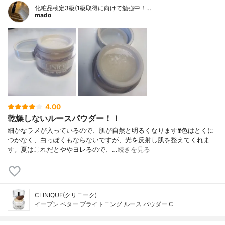
化粧品検定3級(1級取得に向けて勉強中！…
mado
4.00
乾燥しないルースパウダー！！
細かなラメが入っているので、肌が自然と明るくなります❣️色はとくに
つかなく、白っぽくもならないですが、光を反射し肌を整えてくれま
す。夏はこれだとややヨレるので、…
続きを見る
CLINIQUE(クリニーク)
イーブン ベター ブライトニング ルース パウダー C