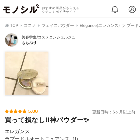
おすすめ商品がもらえる
クチコミポイ活サイト
TOP
コスメ
フェイスパウダー
Elégance(エレガンス) ラ プ
美容学生/コスメコンシェルジュ
ももぷり
5.00
更新日時：6ヶ月以上前
買って損なし!!神パウダー✨
エレガンス
ラプードルオートニュアンス（I）