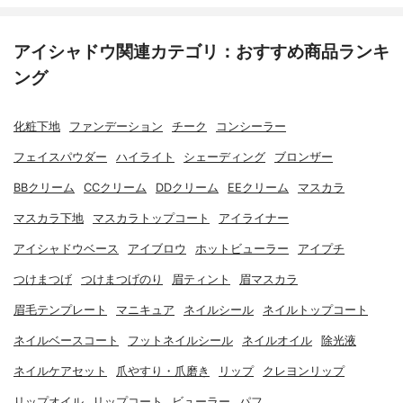
アイシャドウ関連カテゴリ：おすすめ商品ランキ
ング
化粧下地
ファンデーション
チーク
コンシーラー
フェイスパウダー
ハイライト
シェーディング
ブロンザー
BBクリーム
CCクリーム
DDクリーム
EEクリーム
マスカラ
マスカラ下地
マスカラトップコート
アイライナー
アイシャドウベース
アイブロウ
ホットビューラー
アイプチ
つけまつげ
つけまつげのり
眉ティント
眉マスカラ
眉毛テンプレート
マニキュア
ネイルシール
ネイルトップコート
ネイルベースコート
フットネイルシール
ネイルオイル
除光液
ネイルケアセット
爪やすり・爪磨き
リップ
クレヨンリップ
リップオイル
リップコート
ビューラー
パフ