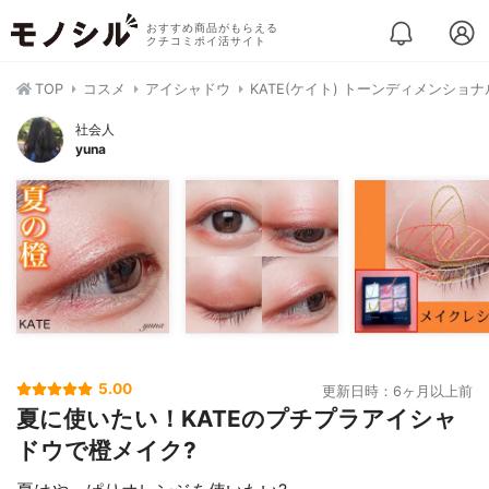
おすすめ商品がもらえる
クチコミポイ活サイト
TOP
コスメ
アイシャドウ
KATE(ケイト) トーンディメンショ
社会人
yuna
5.00
更新日時：6ヶ月以上前
夏に使いたい！KATEのプチプラアイシャ
ドウで橙メイク?