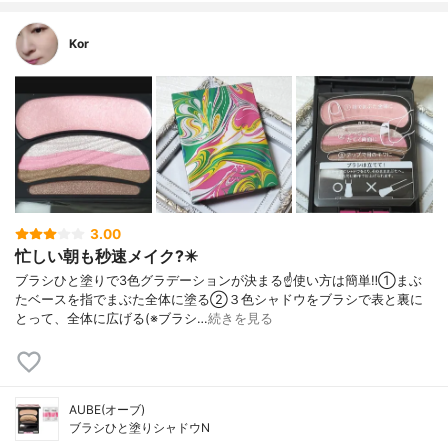
Kor
3.00
忙しい朝も秒速メイク?️✴️
ブラシひと塗りで3色グラデーションが決まる☝️使い方は簡単‼️①まぶ
たベースを指でまぶた全体に塗る②３色シャドウをブラシで表と裏に
とって、全体に広げる(※ブラシ…
続きを見る
AUBE(オーブ)
ブラシひと塗りシャドウN