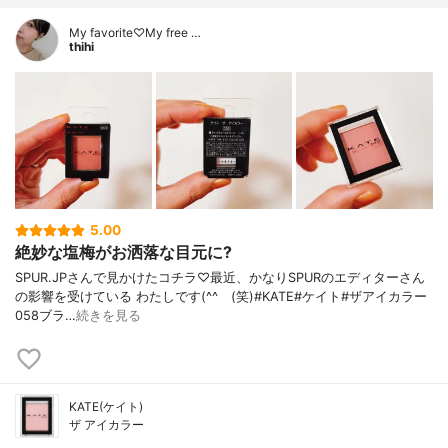
My favorite♡My free …
thihi
5.00
絶妙な塩梅がお洒落な目元に?
SPUR.JPさんで見かけたコチラ♡最近、かなりSPURのエディターさん
の影響を受けている わたしです(^^ゞ(笑)#KATE#ケイト#ザアイカラー
058ブラ…
続きを見る
KATE(ケイト)
ザ アイカラー